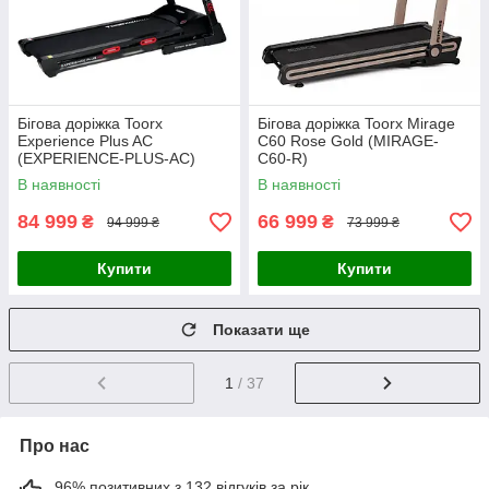
Бігова доріжка Toorx
Бігова доріжка Toorx Mirage
Experience Plus AC
C60 Rose Gold (MIRAGE-
(EXPERIENCE-PLUS-AC)
C60-R)
В наявності
В наявності
84 999
66 999
₴
₴
94 999 ₴
73 999 ₴
Купити
Купити
Показати ще
1
/ 37
Про нас
96% позитивних з 132 відгуків за рік