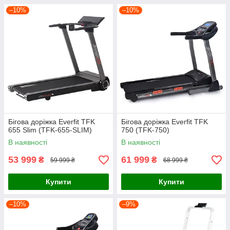
–10%
–10%
Бігова доріжка Everfit TFK
Бігова доріжка Everfit TFK
655 Slim (TFK-655-SLIM)
750 (TFK-750)
В наявності
В наявності
53 999
61 999
₴
₴
59 999 ₴
68 999 ₴
Купити
Купити
–10%
–9%