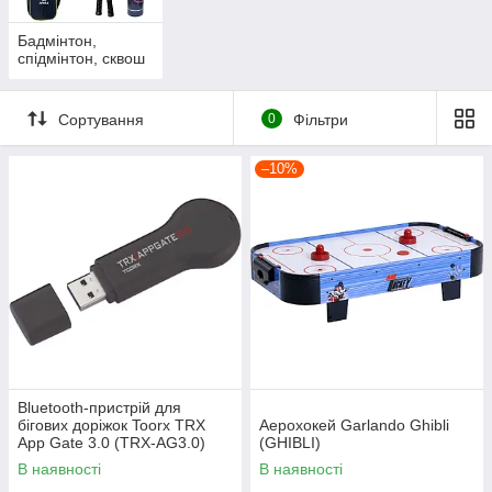
Бадмінтон,
спідмінтон, сквош
Сортування
0
Фільтри
–10%
Bluetooth-пристрій для
бігових доріжок Toorx TRX
Аерохокей Garlando Ghibli
App Gate 3.0 (TRX-AG3.0)
(GHIBLI)
В наявності
В наявності