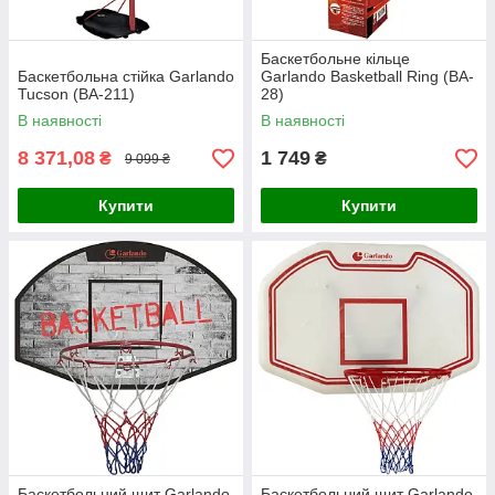
Баскетбольне кільце
Баскетбольна стійка Garlando
Garlando Basketball Ring (BA-
Tucson (BA-211)
28)
В наявності
В наявності
8 371,08
1 749
₴
₴
9 099 ₴
Купити
Купити
Баскетбольний щит Garlando
Баскетбольний щит Garlando