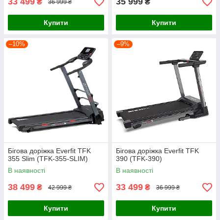
33 499
35 999
₴
₴
36 999 ₴
Купити
Купити
–10%
–9%
Бігова доріжка Everfit TFK
Бігова доріжка Everfit TFK
355 Slim (TFK-355-SLIM)
390 (TFK-390)
В наявності
В наявності
38 499
33 499
₴
₴
42 999 ₴
36 999 ₴
Купити
Купити