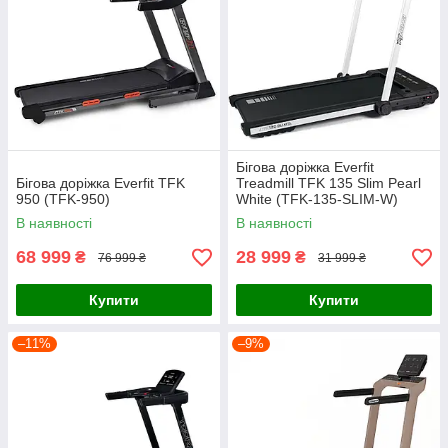
Бігова доріжка Everfit
Бігова доріжка Everfit TFK
Treadmill TFK 135 Slim Pearl
950 (TFK-950)
White (TFK-135-SLIM-W)
В наявності
В наявності
68 999
28 999
₴
₴
76 999 ₴
31 999 ₴
Купити
Купити
–11%
–9%