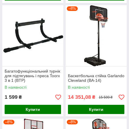
–8%
Багатофункціональний турнік
для підтягувань і преса Toorx
Баскетбольна стійка Garlando
3 в 1 (BTP)
Cleveland (BA-14)
В наявності
В наявності
1 599
14 351,08
₴
₴
15 599 ₴
Купити
Купити
–8%
–8%