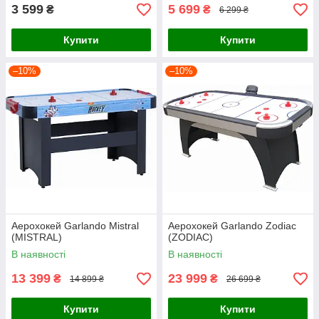
3 599
5 699
₴
₴
6 299 ₴
Купити
Купити
–10%
–10%
Аерохокей Garlando Mistral
Аерохокей Garlando Zodiac
(MISTRAL)
(ZODIAC)
В наявності
В наявності
13 399
23 999
₴
₴
14 899 ₴
26 699 ₴
Купити
Купити