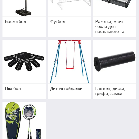
Баскетбол
Футбол
Ракетки, м'ячі і
чохли для
настільного та
великого тенісу
Піклбол
Дитячі гойдалки
Гантелі, диски,
грифи, замки