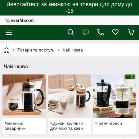
Звертайтеся за знижкою на товари для дому до
-15
CleverMarket
Товари та послуги
Чай і кава
Чай і кава
Чайники,
Кружки, склянки
Френч-преси
заварники
для чаю та кави