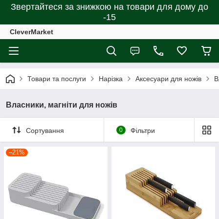
Звертайтеся за знижкою на товари для дому до
-15
CleverMarket
Товари та послуги
Нарізка
Аксесуари для ножів
В
Власники, магніти для ножів
Сортування
0
Фільтри
–21%