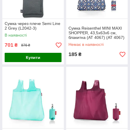
Сумка через плече Semi Line
2 Grey (L2042-3)
Сумка Reisenthel MINI MAXI
SHOPPER, 43,5х63х6 см,
В наявності
блакитна (AT 4067) (AT 4067)
701
Немає в наявності
₴
876 ₴
185
₴
Купити