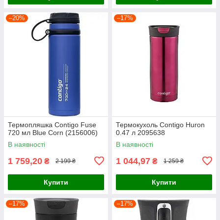
–20%
–17%
Термопляшка Contigo Fuse
Термокухоль Contigo Huron
720 мл Blue Corn (2156006)
0.47 л 2095638
В наявності
В наявності
1 759,20
1 044,97
₴
₴
2 199 ₴
1 259 ₴
Купити
Купити
–17%
–17%