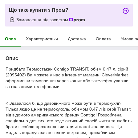
Що таке купити з Пром?
Замовлення під захистом
Опис
Характеристики
Доставка
Оплата
Умови п
Опис
Придбати Термостакан Contigo TRANSIT, об'єм 0,47 л, сірий
(2095402) Ви можете у нас в інтернет магазині CleverMarket
оформивши замовлення через кошик або зателефонувавши
за вказаними телефонами.
< Здавалося б, що дивовижного може бути в термокухлі?
Тільки якщо це не термокухоль, об'ємом 0,47 л із серії Transit
від відомого американського бренду Contigo! Розроблена
спеціально для тих, хто веде активний спосіб життя та любить
брати з собою прохолодні чи гарячі напої «на винос». Ця
модель порадує вас не тільки яскравим, привабливим