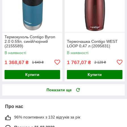
Термокухоль Contigo Byron
2.0 0.59л. синій/чорний
Термочашка Contigo WEST
(2155589)
LOOP 0,47 л (2095831)
В наявності
В наявності
1 368,67
1 767,07
₴
₴
1 649 ₴
2 129 ₴
Купити
Купити
Показати ще
Про нас
96% позитивних з 132 відгуків за рік