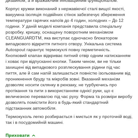
дизайном, а й вражаючим інноваційним функціоналом.
Корпус кружки виконаний з нержавіючої сталі вищої якості,
вакуумна ізоляція подвійних стінок забезпечує збереження
температури гарячих напоїв до 4 годин, холодних – До 12
години. У даній моделі компанія представила спеціальну
розробку. кришку, оснащену поворотним механізмом
CLEANGUARDTM, яка виступає одночасно блокатором
випадкового відкриття питного отвору. Унікальна система
Autospout гарантує термокухлі повну герметичність.
Кнопковий клапан відкриває питний отвір одним натисканням
і ховає при відпусканні кнопки. Таким чином, ви не тільки
захищені від випадкового розплескування рідини під час
пиття, але й сам напій залишається повністю ізольованим від
проникнення бруду та мікробів зовні. Вказаний механізм
дозволяє носити склянку в рюкзаку, не турбуючись про
протікання та пити з використанням однієї руки, що є
величезною перевагою під час руху. Форма та розміри виробу
дозволять помістити його в будь-який стандартний
підстаканник автомобіля.
Термокухоль легко розбирається і миється як у проточній воді,
так і в посудомийній машині.
Приховати