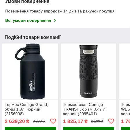
Умови повернення
Повернення товару впродовж 14 днів за рахунок покупця
Всі умови повернення
Подібні товари компанії
Термос Contigo Grand,
Термостакан Contigo
Терм
об'єм 1,9л, чорний
TRANSIT, об'єм 0,47 л,
WEST
(2156008)
чорний (2095401)
чорн
2 639,20
1 825,17
1 7
₴
₴
3 299 ₴
2 199 ₴