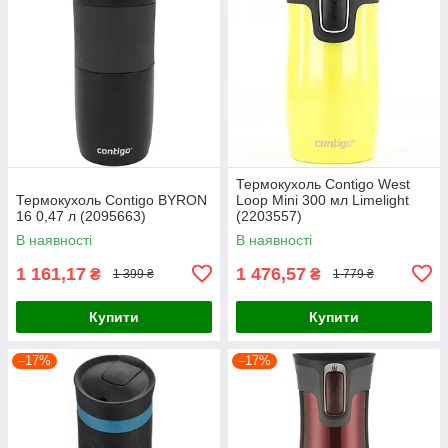
Термокухоль Contigo West
Термокухоль Contigo BYRON
Loop Mini 300 мл Limelight
16 0,47 л (2095663)
(2203557)
В наявності
В наявності
1 161,17
1 476,57
₴
₴
1 399 ₴
1 779 ₴
Купити
Купити
–17%
–17%