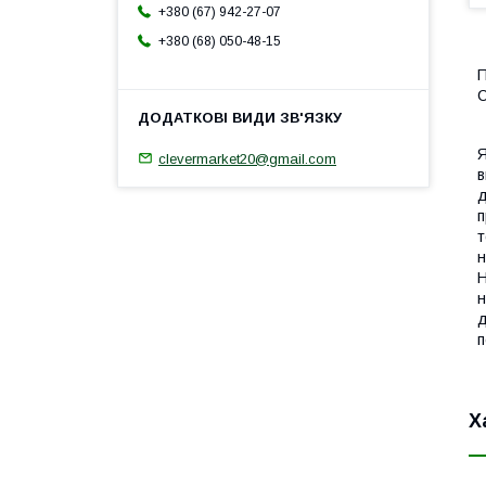
+380 (67) 942-27-07
+380 (68) 050-48-15
П
C
Я
clevermarket20@gmail.com
в
д
п
т
н
Н
н
д
п
Х