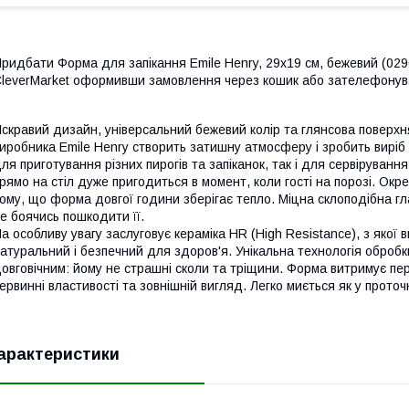
ридбати Форма для запікання Emile Henry, 29x19 см, бежевий (0296
leverMarket оформивши замовлення через кошик або зателефону
скравий дизайн, універсальний бежевий колір та глянсова поверх
иробника Emile Henry створить затишну атмосферу і зробить виріб
ля приготування різних пирогів та запіканок, так і для сервіруванн
рямо на стіл дуже пригодиться в момент, коли гості на порозі. Окр
ому, що форма довгої години зберігає тепло. Міцна склоподібна гл
е боячись пошкодити її.
а особливу увагу заслуговує кераміка HR (High Resistance), з якої
атуральний і безпечний для здоров'я. Унікальна технологія обробки
овговічним: йому не страшні сколи та тріщини. Форма витримує пе
ервинні властивості та зовнішній вигляд. Легко миється як у проточн
арактеристики