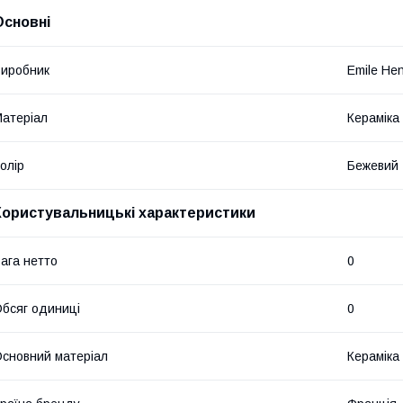
Основні
иробник
Emile He
атеріал
Кераміка
олір
Бежевий
Користувальницькі характеристики
ага нетто
0
бсяг одиниці
0
сновний матеріал
Кераміка