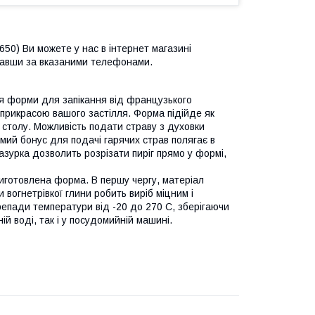
50) Ви можете у нас в інтернет магазині
вавши за вказаними телефонами.
ня форми для запікання від французького
 прикрасою вашого застілля. Форма підійде як
я столу. Можливість подати страву з духовки
емий бонус для подачі гарячих страв полягає в
азурка дозволить розрізати пиріг прямо у формі,
 виготовлена форма. В першу чергу, матеріал
 вогнетрівкої глини робить виріб міцним і
репади температури від -20 до 270 С, зберігаючи
ій воді, так і у посудомийній машині.