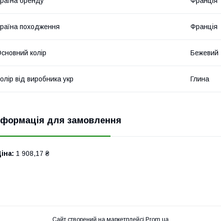
раїна бренду
Франція
раїна походження
Франція
сновний колір
Бежевий
олір від виробника укр
Глина
нформація для замовлення
іна:
1 908,17 ₴
Сайт створений на маркетплейсі
Prom.ua