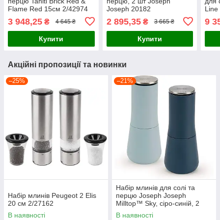
перцю Tahiti Brick Red &
перцю, 2 шт Joseph
для 
Flame Red 15см 2/42974
Joseph 20182
Line
сіри
3 948,25
2 895,35
9 3
₴
₴
4 645 ₴
3 665 ₴
Купити
Купити
Акційні пропозиції та новинки
–25%
–21%
Набір млинів для солі та
Набір млинів Peugeot 2 Elis
перцю Joseph Joseph
20 см 2/27162
Milltop™ Sky, сіро-синій, 2
штуки (20157)
В наявності
В наявності