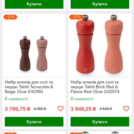
Купити
Купити
–15%
–15%
Набір млинів для солі та
Набір млинів для солі та
перцю Tahiti Terracotta &
перцю Tahiti Brick Red &
Beige 15см 2/42981
Flame Red 15см 2/42974
В наявності
В наявності
3 786,75
3 948,25
₴
₴
4 455 ₴
4 645 ₴
Купити
Купити