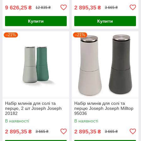
9 626,25
2 895,35
₴
₴
12 835 ₴
3 665 ₴
Купити
Купити
–21%
–21%
Набір млинів для солі та
Набір млинів для солі та
перцю, 2 шт Joseph Joseph
перцю Joseph Joseph Milltop
20182
95036
В наявності
В наявності
2 895,35
2 895,35
₴
₴
3 665 ₴
3 665 ₴