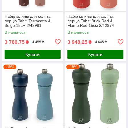
Набір млинів для солі та
Набір млинів для солі та
перцю Tahiti Terracotta &
перцю Tahiti Brick Red &
Beige 15см 2/42981
Flame Red 15см 2/42974
В наявності
В наявності
3 786,75
3 948,25
₴
₴
4 455 ₴
4 645 ₴
Купити
Купити
–15%
–15%