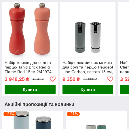
Набір млинів для солі та
Набір електричних млинів
Набі
перцю Tahiti Brick Red &
для солі та перцю Peugeot
Cler
Flame Red 15см 2/42974
Line Carbon, висота 15 см,
перц
сірий (2/4314800)
дере
3 948,25
9 350
3 5
₴
₴
4 645 ₴
11 000 ₴
Купити
Купити
Акційні пропозиції та новинки
–21%
–21%