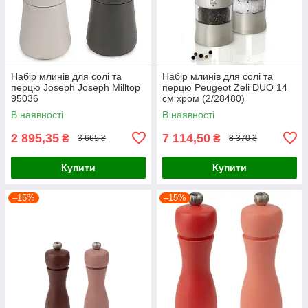
Набір млинів для солі та
Набір млинів для солі та
перцю Joseph Joseph Milltop
перцю Peugeot Zeli DUO 14
95036
см хром (2/28480)
В наявності
В наявності
2 895,35
7 114,50
₴
₴
3 665 ₴
8 370 ₴
Купити
Купити
–15%
–15%