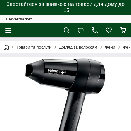
Звертайтеся за знижкою на товари для дому до
-15
CleverMarket
Товари та послуги
Догляд за волоссям
Фени
Фен 