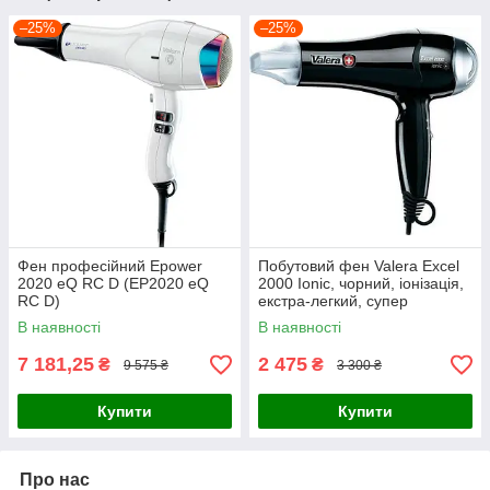
–25%
–25%
Фен професійний Epower
Побутовий фен Valera Excel
2020 eQ RC D (EP2020 eQ
2000 Ionic, чорний, іонізація,
RC D)
екстра-легкий, супер
потужний (561.08/I)
В наявності
В наявності
7 181,25
2 475
₴
₴
9 575 ₴
3 300 ₴
Купити
Купити
Про нас