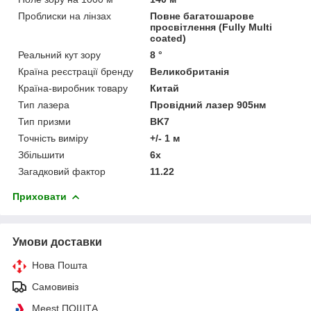
Проблиски на лінзах
Повне багатошарове
просвітлення (Fully Multi
coated)
Реальний кут зору
8 °
Країна реєстрації бренду
Великобританія
Країна-виробник товару
Китай
Тип лазера
Провідний лазер 905нм
Тип призми
BK7
Точність виміру
+/- 1 м
Збільшити
6х
Загадковий фактор
11.22
Приховати
Умови доставки
Нова Пошта
Самовивіз
Meest ПОШТА