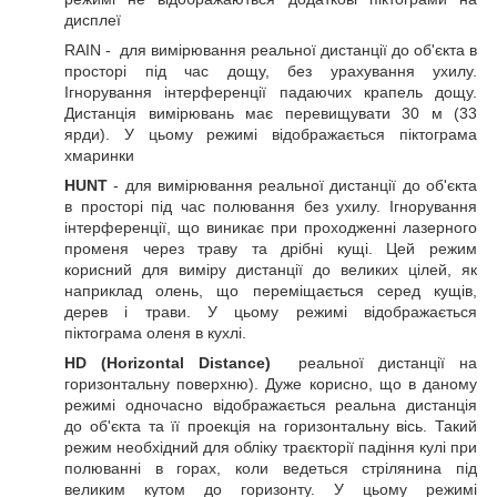
дисплеї
RAIN - для вимірювання реальної дистанції до об'єкта в
просторі під час дощу, без урахування ухилу.
Ігнорування інтерференції падаючих крапель дощу.
Дистанція вимірювань має перевищувати 30 м (33
ярди). У цьому режимі відображається піктограма
хмаринки
HUNT
- для вимірювання реальної дистанції до об'єкта
в просторі під час полювання без ухилу. Ігнорування
інтерференції, що виникає при проходженні лазерного
променя через траву та дрібні кущі. Цей режим
корисний для виміру дистанції до великих цілей, як
наприклад олень, що переміщається серед кущів,
дерев і трави. У цьому режимі відображається
піктограма оленя в кухлі.
HD (Horizontal Distance)
реальної дистанції на
горизонтальну поверхню). Дуже корисно, що в даному
режимі одночасно відображається реальна дистанція
до об'єкта та її проекція на горизонтальну вісь. Такий
режим необхідний для обліку траєкторії падіння кулі при
полюванні в горах, коли ведеться стрілянина під
великим кутом до горизонту. У цьому режимі