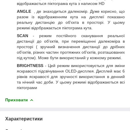
відображається піктограма кута з написом HD
ANGLE
, де знаходиться далекомір. Дуже корисно, що
разом із відображенням кута на дисплеї показано
реальну дистанцію до об'єкта в просторі. У цьому
режимі відображається піктограма кута.
SCAN
- режим постійного сканування реальної
дистанції до об'єктів, при переміщенні далекоміра в
просторі ( зручний визначення дистанції до дрібних
об'єктів, різних частин протяжних об'єктів, розташованих
під кутом). Може бути використаний у кожному режимі.
BRIGHTNESS
- Цей режим використовується для зміни
яскравості підсвічування OLED-дисплея. Дисплей має 6
рівнів яскравості для зручності використання в денний
та нічний час доби. У цьому режимі відображаються всі
піктограми
Приховати
Характеристики