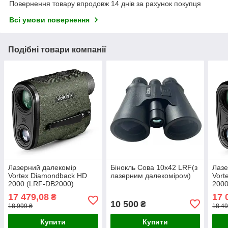
Повернення товару впродовж 14 днів за рахунок покупця
Всі умови повернення
Подібні товари компанії
Лазерний далекомір
Бінокль Coва 10x42 LRF(з
Лазе
Vortex Diamondback HD
лазерним далекоміром)
Vort
2000 (LRF-DB2000)
2000
17 479,08
17 
₴
10 500
₴
18 999 ₴
18 49
Купити
Купити