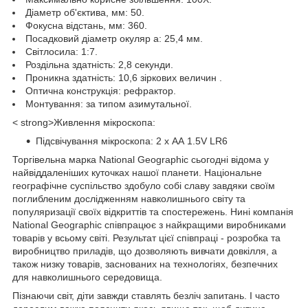
Діаметр об'єктива, мм: 50.
Фокусна відстань, мм: 360.
Посадковий діаметр окуляр а: 25,4 мм.
Світлосила: 1:7.
Роздільна здатність: 2,8 секунди.
Проникна здатність: 10,6 зіркових величин .
Оптична конструкція: рефрактор.
Монтування: за типом азимутальної.
< strong>Живлення мікроскопа:
Підсвічування мікроскопа: 2 х АА 1.5V LR6
Торгівельна марка National Geographic сьогодні відома у
найвіддаленіших куточках нашої планети. Національне
географічне суспільство здобуло собі славу завдяки своїм
поглибленим дослідженням навколишнього світу та
популяризації своїх відкриттів та спостережень. Нині компанія
National Geographic співпрацює з найкращими виробниками
товарів у всьому світі. Результат цієї співпраці - розробка та
виробництво приладів, що дозволяють вивчати довкілля, а
також низку товарів, заснованих на технологіях, безпечних
для навколишнього середовища.
Пізнаючи світ, діти завжди ставлять безліч запитань. І часто