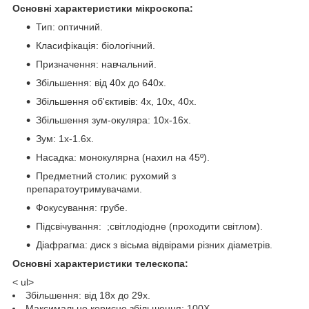
Основні характеристики мікроскопа:
Тип: оптичний.
Класифікація: біологічний.
Призначення: навчальний.
Збільшення: від 40х до 640х.
Збільшення об'єктивів: 4х, 10х, 40х.
Збільшення зум-окуляра: 10х-16х.
Зум: 1x-1.6x.
Насадка: монокулярна (нахил на 45º).
Предметний столик: рухомий з
препаратоутримувачами.
Фокусування: грубе.
Підсвічування: ;світлодіодне (проходити світлом).
Діафрагма: диск з вісьма відвірами різних діаметрів.
Основні характеристики телескопа:
< ul>
Збільшення: від 18х до 29х.
Максимально корисне збільшення: 100Х.