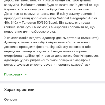
дорослим важко пояснити якесь явище так, щоб дитина
зрозуміла. Набагато легше буде показати своїй дитині те, що
її цікавить. У всякому разі, це буде більш захоплюючим.
Дізнатися та зрозуміти навколишній світ у всьому розмаїтті
природних явищ допоможе набір National Geographic Junior
40x-640x + Телескоп 50/360(Base). Він дозволить трохи
глибше заглянути і в космос, і в мікросвіт і побачити те, що
недоступне для незброєного ока.
У комплектацію входити адаптер для смартфона (планшета).
Адаптер кріпиться на тубусі мікроскопа або телескопа і
дозволяє проводити фото та відеозйомку основною або
передньою камерою гаджета. Гладка тильна сторона
смартфона надійно кріпиться за допомогою безлічі присосок
адаптера (у разі рифленої тильної поверхні смартфона
рекомендується використовувати передню камеру). /p>
Приховати
Характеристики
Основні