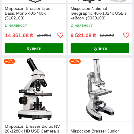
Мікроскоп Bresser Erudit
Мікроскоп National
Basic Mono 40x-400x
Geographic 40x-1024x USB з
(5102100)
кейсом (9039100)
В наявності
В наявності
14 351,08
9 521,08
₴
₴
15 599 ₴
10 349 ₴
Купити
Купити
–8%
–8%
Мікроскоп Bresser Biolux NV
20-1280x HD USB Camera з
Мікроскоп Bresser Junior