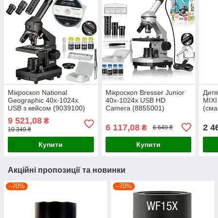
Мікроскоп National
Мікроскоп Bresser Junior
Дитя
Geographic 40x-1024x
40x-1024x USB HD
MIXI
USB з кейсом (9039100)
Camera (8855001)
(сма
9 521,08
₴
6 117,08
2 4
₴
6 649 ₴
10 349 ₴
Купити
Купити
Акційні пропозиції та новинки
–70%
–70%