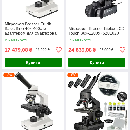
Мікроскоп Bresser Erudit
Basic Bino 40x-400x із
Мікроскоп Bresser Biolux LCD
адаптером для смартфона
Touch 30x-1200x (5201020)
(5102200)
В наявності
В наявності
17 479,08
24 839,08
₴
₴
18 999 ₴
26 999 ₴
Купити
Купити
–8%
–8%