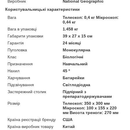
Виробник
National Geographic
Користувальницькі характеристики
Вага
Телескоп: 0,4 кг Мікроскоп:
0,44 кг
Вага в упаковці
1.458 кг
Габарити упаковки
39 x 27 x 15 см
Гарантія
24 місяці
Пуголовка
Монокулярна
Клас
Біологічні
Призначення
Навчальний
Нахил
45 º
Харчування
Батарейки
Підсвічування
Світлодіодна
Застережний столик
Підпірний з
препаратодержувачами
Розмір
Телескоп: 350 х 300 мм
Мікроскоп: 100 х 155 х 220
мм Висота треноги: 270 мм
Країна реєстрації бренду
США
Країна-виробник товару
Китай