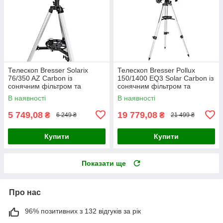
Телескоп Bresser Solarix
Телескоп Bresser Pollux
76/350 AZ Carbon із
150/1400 EQ3 Solar Carbon із
сонячним фільтром та
сонячним фільтром та
адаптером для смартфону
адаптером для смартфону
В наявності
В наявності
(4676359)
(4690900)
5 749,08
19 779,08
₴
₴
6 249 ₴
21 499 ₴
Купити
Купити
Показати ще
Про нас
96% позитивних з 132 відгуків за рік