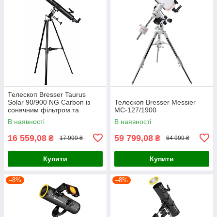
Телескоп Bresser Taurus
Solar 90/900 NG Carbon із
Телескоп Bresser Messier
сонячним фільтром та
MC-127/1900
адаптером для смартфона
В наявності
В наявності
(4512909)
16 559,08
59 799,08
₴
₴
17 999 ₴
64 999 ₴
Купити
Купити
–8%
–8%