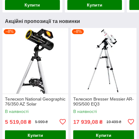
Купити
Купити
Акційні пропозиції та новинки
–8%
–8%
Телескоп National Geographic
Телескоп Bresser Messier AR-
76/350 AZ Solar
90S/500 EQ3
В наявності
В наявності
5 519,08
17 939,08
₴
₴
5 999 ₴
19 499 ₴
Купити
Купити