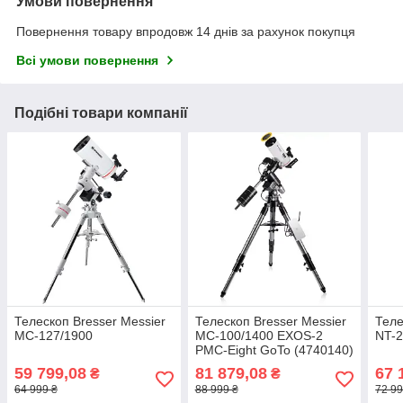
Умови повернення
Повернення товару впродовж 14 днів за рахунок покупця
Всі умови повернення
Подібні товари компанії
Телескоп Bresser Messier
Телескоп Bresser Messier
Теле
MC-127/1900
MC-100/1400 EXOS-2
NT-
PMC-Eight GoTo (4740140)
59 799,08
81 879,08
67 
₴
₴
64 999 ₴
88 999 ₴
72 99