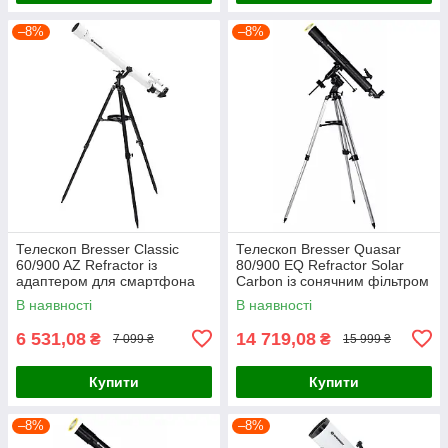
–8%
–8%
Телескоп Bresser Classic
Телескоп Bresser Quasar
60/900 AZ Refractor із
80/900 EQ Refractor Solar
адаптером для смартфона
Carbon із сонячним фільтром
(4660900)
та адаптером для
В наявності
В наявності
смартфона
6 531,08
14 719,08
₴
₴
7 099 ₴
15 999 ₴
Купити
Купити
–8%
–8%