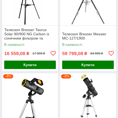
Телескоп Bresser Taurus
Solar 90/900 NG Carbon із
Телескоп Bresser Messier
сонячним фільтром та
MC-127/1900
адаптером для смартфона
В наявності
В наявності
(4512909)
16 559,08
59 799,08
₴
₴
17 999 ₴
64 999 ₴
Купити
Купити
–8%
–8%