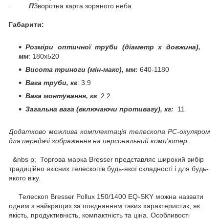
·
П
Зворотна карта зоряного неба
Габарити:
Розміри оптичної труби (діаметр х довжина),
мм
: 180x520
Висота триноги (мін-макс), мм:
640-1180
Вага труби, кг
: 3.9
Вага монтування, кг
: 2.2
Загальна вага (включаючи противагу), кг:
11
Додатково можлива комплектація телескопа РС-окуляром
для передачі зображення на персональний комп'ютер.
&nbs p; Торгова марка Bresser представляє широкий вибір
традиційно якісних телескопів будь-якої складності і для будь-
якого віку.
Телескоп Bresser Pollux 150/1400 EQ-SKY можна назвати
одним з найкращих за поєднанням таких характеристик, як
якість, продуктивність, компактність та ціна. Особливості