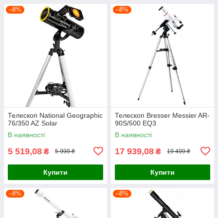
–8%
–8%
Телескоп National Geographic
Телескоп Bresser Messier AR-
76/350 AZ Solar
90S/500 EQ3
В наявності
В наявності
5 519,08
17 939,08
₴
₴
5 999 ₴
19 499 ₴
Купити
Купити
–8%
–8%