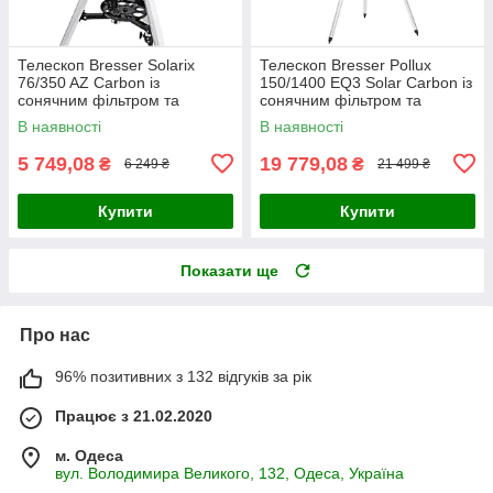
Телескоп Bresser Solarix
Телескоп Bresser Pollux
76/350 AZ Carbon із
150/1400 EQ3 Solar Carbon із
сонячним фільтром та
сонячним фільтром та
адаптером для смартфону
адаптером для смартфону
В наявності
В наявності
(4676359)
(4690900)
5 749,08
19 779,08
₴
₴
6 249 ₴
21 499 ₴
Купити
Купити
Показати ще
Про нас
96% позитивних з 132 відгуків за рік
Працює з 21.02.2020
м. Одеса
вул. Володимира Великого, 132, Одеса, Україна