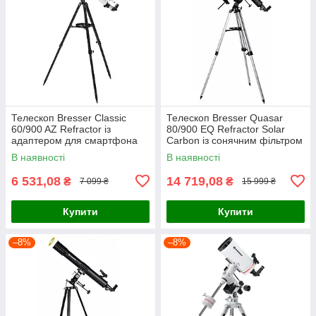
Телескоп Bresser Classic
Телескоп Bresser Quasar
60/900 AZ Refractor із
80/900 EQ Refractor Solar
адаптером для смартфона
Carbon із сонячним фільтром
(4660900)
та адаптером для
В наявності
В наявності
смартфона
6 531,08
14 719,08
₴
₴
7 099 ₴
15 999 ₴
Купити
Купити
–8%
–8%