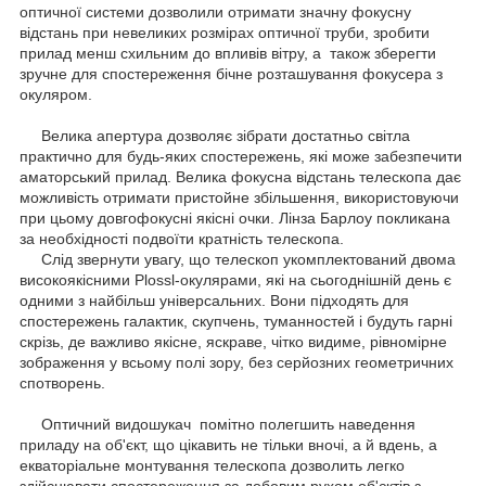
оптичної системи дозволили отримати значну фокусну
відстань при невеликих розмірах оптичної труби, зробити
прилад менш схильним до впливів вітру, а також зберегти
зручне для спостереження бічне розташування фокусера з
окуляром.
Велика апертура дозволяє зібрати достатньо світла
практично для будь-яких спостережень, які може забезпечити
аматорський прилад. Велика фокусна відстань телескопа дає
можливість отримати пристойне збільшення, використовуючи
при цьому довгофокусні якісні очки. Лінза Барлоу покликана
за необхідності подвоїти кратність телескопа.
Слід звернути увагу, що телескоп укомплектований двома
високоякісними Plossl-окулярами, які на сьогоднішній день є
одними з найбільш універсальних. Вони підходять для
спостережень галактик, скупчень, туманностей і будуть гарні
скрізь, де важливо якісне, яскраве, чітко видиме, рівномірне
зображення у всьому полі зору, без серйозних геометричних
спотворень.
Оптичний видошукач помітно полегшить наведення
приладу на об'єкт, що цікавить не тільки вночі, а й вдень, а
екваторіальне монтування телескопа дозволить легко
здійснювати спостереження за добовим рухом об'єктів з