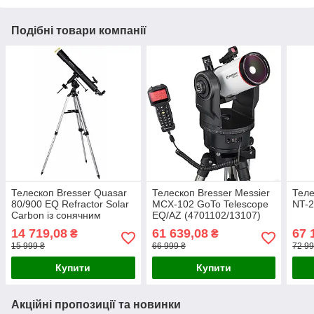
Подібні товари компанії
Телескоп Bresser Quasar
Телескоп Bresser Messier
Теле
80/900 EQ Refractor Solar
MCX-102 GoTo Telescope
NT-
Carbon із сонячним
EQ/AZ (4701102/13107)
фільтром та адаптером
14 719,08
61 639,08
67 
₴
₴
для смартфона
15 999 ₴
66 999 ₴
72 99
Купити
Купити
Акційні пропозиції та новинки