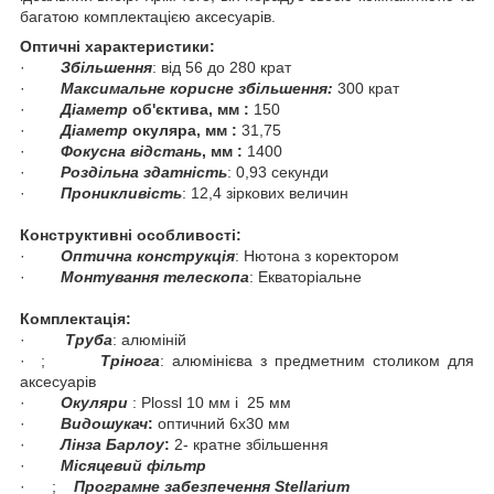
багатою комплектацією аксесуарів.
Оптичні характеристики:
·
Збільшення
:
від
56
до
280
крат
·
Максимальне корисне збільшення:
300
крат
·
Діаметр
об'єктива, мм :
1
50
·
Діаметр
окуляра, мм :
31,75
·
Фокусна відстань
, мм :
14
00
·
Роздільна здатність
:
0
,
9
3 секунди
·
Проникливість
:
12,4 зіркових величин
Конструктивні особливості:
·
Оптична конструкція
: Нютона з коректором
·
Монтування телескопа
: Екваторіальне
Комплектація:
·
Труба
:
алюміній
· ;
Трінога
:
алюмінієва з предметним столиком для
аксесуарів
·
Окуляри
:
Plossl 10 мм
і 25 мм
·
Видошукач
:
оптичний 6х30 мм
·
Лінза Барлоу
:
2
- кратне збільшення
·
Місяцевий фільтр
· ;
Програмне забезпечення Stellarium