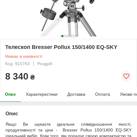
Телескоп Bresser Pollux 150/1400 EQ-SKY
Немає в наявності
Код: 910763
Роздріб
8 340
₴
Опис
Характеристики
Доставка
Оплата
Умови п
Опис
Якщо Ви шукаєте ідеальне співвідношення якості,
продуктивності та ціни - Bresser Pollux 150/1400 EQ-SKY
ідеальний вибір. Крім того, він порадує своєю компактністю та