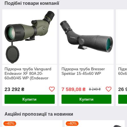
Подібні товари компанії
Підзорна труба Vanguard
Підзорна труба Bresser
Підз
Endeavor XF 80A 20-
Spektar 15-45x60 WP
60x6
60x80/45 WP (Endeavor
XF 80A)
23 292
7 589,08
26 
₴
₴
8 249 ₴
Купити
Купити
Акційні пропозиції та новинки
–40%
–40%