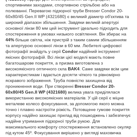
спортивними заходами, спортивною стрільбою або на
полюванні. Перевагою підзорної труби Bresser Condor 20-
60x80/45 Gen.II WP (4321680) є великий діаметр об'єктива та
широкий діапазон збільшення. Завдяки великій апертурі
основної лінзи 80 мм цей інструмент ідеально підходить для
спостереження в умовах низького освітлення. Він збирає на
44%
більше світла, ніж пристрій з таким самим збільшенням
та апертурою основної лінзи в 60 мм. Любителі цифрової
фотографії знайдуть у серії
Condor
надійний інструмент
якісних фотографій. Всі лінзи цієї моделі мають повне
багатошарове покриття, а призма виготовлена з
високоякісного оптичного скла
BAK4
. Саме завдяки всім цим
характеристикам і вдається досягти чіткого та рівномірно
яскравого зображення. Труба повністю захищена від
проникнення води. При створенні
Bresser Condor 20-
60x80/45 Gen.II WP (4321680)
велика увага приділялася
використанню високоякісних матеріалів. У цій серії є міцне
металеве колесо фокусування, за допомогою якого можна
точно і плавно настроїти різкість. Потовщене гумове покриття
корпусу надійно захищає прилад від пошкоджень і забезпечує
надійне утримання підзорної труби рукою. Для
максимального комфорту спостереження встановлено окуляр
під кутом 45º. Фокусування вирішено у вигляді маховичка