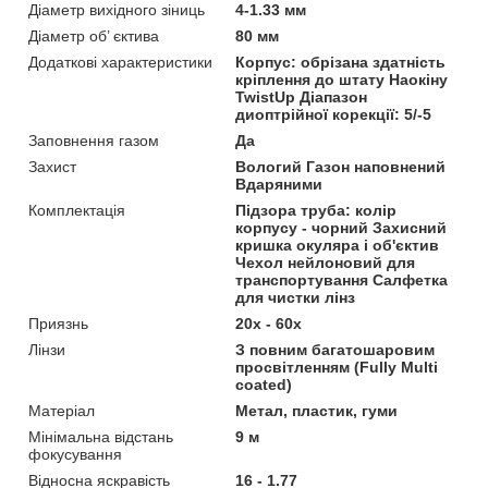
Діаметр вихідного зіниць
4-1.33 мм
Діаметр об’ єктива
80 мм
Додаткові характеристики
Корпус: обрізана здатність
кріплення до штату Наокіну
TwistUp Діапазон
диоптрійної корекції: 5/-5
Заповнення газом
Да
Захист
Вологий Газон наповнений
Вдаряними
Комплектація
Підзора труба: колір
корпусу - чорний Захисний
кришка окуляра і об'єктив
Чехол нейлоновий для
транспортування Салфетка
для чистки лінз
Приязнь
20x - 60x
Лінзи
З повним багатошаровим
просвітленням (Fully Multi
coated)
Матеріал
Метал, пластик, гуми
Мінімальна відстань
9 м
фокусування
Відносна яскравість
16 - 1.77