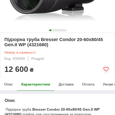
Підзорна труба Bresser Condor 20-60x80/45
Gen.II WP (4321680)
Немає в наявності
Код: 930094
Роздріб
12 600
₴
Опис
Характеристики
Доставка
Оплата
Умови 
Опис
Підзорна труба
Bresser Condor 20-60x80/45 Gen.II WP
(4321680)
підійде для спостереження за природою,