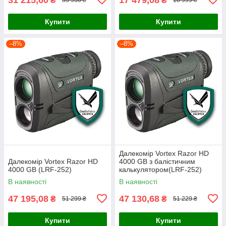
₴
₴
33 930 ₴
18 999 ₴
Купити
Купити
–8%
–8%
Далекомір Vortex Razor HD
Далекомір Vortex Razor HD
4000 GB з балістичним
4000 GB (LRF-252)
калькулятором(LRF-252)
В наявності
В наявності
47 195,08
47 130,68
₴
₴
51 299 ₴
51 229 ₴
Купити
Купити