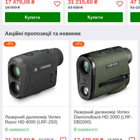
17 479,08
31 215,60
47 
₴
₴
18 999 ₴
33 930 ₴
51 22
Купити
Купити
Акційні пропозиції та новинки
–8%
–8%
Лазерний далекомір Vortex
Лазерний далекомір Vortex
Diamondback HD 2000 (LRF-
Razor HD 4000 (LRF-250)
DB2000)
В наявності
В наявності
31 215,60
17 479,08