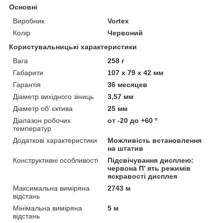
Основні
Виробник
Vortex
Колір
Червоний
Користувальницькі характеристики
Вага
258 г
Габарити
107 x 79 х 42 мм
Гарантія
36 месяцев
Діаметр вихідного зіниць
3,57 мм
Діаметр об’ єктива
25 мм
Діапазон робочих
от -20 до +60 º
температур
Додаткові характеристики
Можливість встановлення
на штатив
Конструктивні особливості
Підсвічування дисплею:
червона П’ ять режимів
яскравості дисплея
Максимальна виміряна
2743 м
відстань
Мінімальна виміряна
5 м
відстань