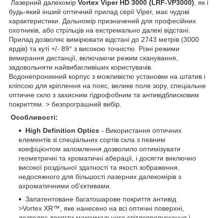
Лазерний далекомір
Vortex Viper HD 3000 (LRF-VP3000)
, як і
будь-який інший оптичний прилад серії Viper, має чудові
характеристики. Дальномір призначений для професійних
охотників, або стрільців на екстремально далекі відстані.
Прилад дозволяє вимірювати відстані до 2743 метрів (3000
ярдів) та куті +/- 89° з високою точністю. Різні режими
вимирання дистанції, включаючи режим сканування,
задовольняти найвибагливіших користувачів.
Водонепроникний корпус з можливістю установки на штатив і
кліпсою для кріплення на пояс, велике поле зору, спеціальне
оптичне скло з захисним гідрофобним та антивідблисковим
покриттям. > безпрограшний вибір.
Особливості:
High Definition Optics
- Використання оптичних
елементів зі спеціальних сортів скла з певним
коефіцієнтом заломлення дозволило оптимізувати
геометричні та хроматичні аберації, і досягти виключно
високої роздільної здатності та якості зображення,
недосяжного для більшості лазерних далекомірів з
ахроматичними об'єктивами.
Запатентоване багатошарове покриття антивід
>Vortex XR™, яке нанесено на всі оптичні поверхні,
дозволяє досягти максимального світлопропускання і