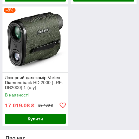
–8%
Лазерний далекомір Vortex
Diamondback HD 2000 (LRF-
DB2000) 1 (c-y)
В наявності
17 019,08
₴
18 499 ₴
Купити
Про нас