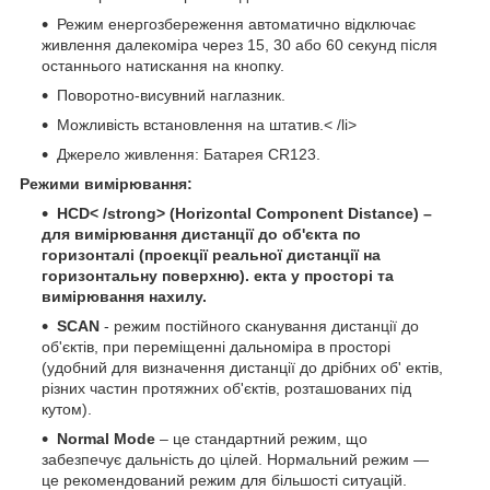
Режим енергозбереження автоматично відключає
живлення далекоміра через 15, 30 або 60 секунд після
останнього натискання на кнопку.
Поворотно-висувний наглазник.
Можливість встановлення на штатив.< /li>
Джерело живлення: Батарея CR123.
Режими вимірювання:
HCD< /strong> (Horizontal Component Distance) –
для вимірювання дистанції до об'єкта по
горизонталі (проекції реальної дистанції на
горизонтальну поверхню). екта у просторі та
вимірювання нахилу.
SCAN
- режим постійного сканування дистанції до
об'єктів, при переміщенні дальноміра в просторі
(удобний для визначення дистанції до дрібних об' ектів,
різних частин протяжних об'єктів, розташованих під
кутом).
Normal Mode
– це стандартний режим, що
забезпечує дальність до цілей. Нормальний режим —
це рекомендований режим для більшості ситуацій.