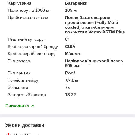
Харчування
Батарейки
Поле зору на 1000 м
105 м
Проблиски на лінзах
Повне багатошарове
просвітлення (Fully Multi
coated) з антибличним
покриттям Vortex XRTM Plus
Реальний кут зору
6°
Країна реєстрації бренду
США
Країна-виробник товару
М'янма
Тип лазера
Напівпровідниковий лазер
905 нм
Тип призми
Roof
Точність виміру
+/- 1 м
Збільшити
7х
Загадковий фактор
13.22
Приховати
Умови доставки