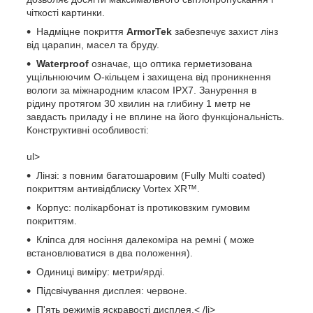
чіткості картинки.
Надміцне покриття
ArmorTek
забезпечує захист лінз
від царапин, масел та бруду.
Waterproof
означає, що оптика герметизована
ущільнюючим О-кільцем і захищена від проникнення
вологи за міжнародним класом IPX7. Занурення в
рідину протягом 30 хвилин на глибину 1 метр не
завдасть приладу і не вплине на його функціональність.
Конструктивні особливості:
ul>
Лінзі: з повним багатошаровим (Fully Multi coated)
покриттям антивідблиску Vortex XR™.
Корпус: полікарбонат із протиковзким гумовим
покриттям.
Кліпса для носіння далекоміра на ремні ( може
встановлюватися в два положення).
Одиниці виміру: метри/ярді.
Підсвічування дисплея: червоне.
П'ять режимів яскравості дисплея.< /li>