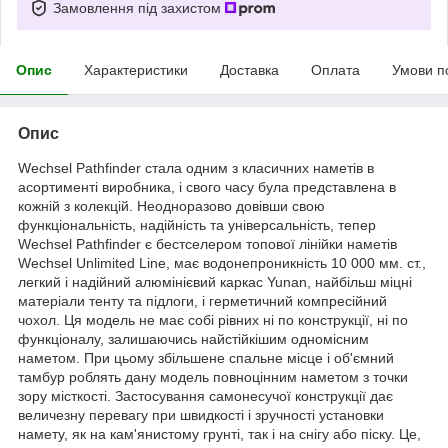
Замовлення під захистом
Опис
Характеристики
Доставка
Оплата
Умови п
Опис
Wechsel Pathfinder стала одним з класичних наметів в
асортименті виробника, і свого часу була представлена в
кожній з колекцій. Неодноразово довівши свою
функціональність, надійність та універсальність, тепер
Wechsel Pathfinder є бестселером топової лінійки наметів
Wechsel Unlimited Line, має водонепроникність 10 000 мм. ст.,
легкий і надійний алюмінієвий каркас Yunan, найбільш міцні
матеріали тенту та підлоги, і герметичний компресійний
чохол. Ця модель не має собі рівних ні по конструкції, ні по
функціоналу, залишаючись найстійкішим одномісним
наметом. При цьому збільшене спальне місце і об'ємний
тамбур роблять дану модель повноцінним наметом з точки
зору місткості. Застосування самонесучої конструкції дає
величезну перевагу при швидкості і зручності установки
намету, як на кам'янистому грунті, так і на снігу або піску. Це,