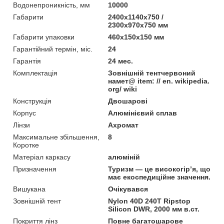
Водонепроникність, мм
10000
Габарити
2400x1140x750 /
2300x970x750 мм
Габарити упаковки
460x150x150 мм
Гарантійний термін, міс.
24
Гарантія
24 мес.
Комплектація
Зовнішній тентчервоний
намет@ item: // en. wikipedia.
org/ wiki
Конструкція
Двошарові
Корпус
Алюмінієвий сплав
Лінзи
Ахромат
Максимальне збільшення,
8
Коротке
Матеріал каркасу
алюміній
Призначення
Туризм — це високогір’я, що
має екоспедиційне значення.
Вишукана
Очікувався
Зовнішній тент
Nylon 40D 240T Ripstop
Silicon DWR, 2000 мм в.ст.
Покриття лінз
Повне багатошарове