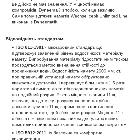
це дійсно не має значення. У міцності немає
компромісів. Dyneema® з тобою, коли це важливо".
Саме тому відтяжки наметів Wechsel серії Unlimited Line
виконані з
Dyneema®
.
Відповідність стандартам:
ISO 811-1981 -
міжнародний стандарт, що
підтверджує заявлений рівень водостійкості матеріалу
намету. Випробування матеріалу гідростатичним тиском
проводяться з метою визначення стійкості до
проникнення води. Водостійкість намету 2000 мм. ст.
при правильній установці намету обґрунтовано
вважається достатнім, і перевищує більш ніж в 1.5 рази
нормативні вимоги до тентів водонепроникних наметів.
на подвійний розрив. Рівень міцності тканини 11 кг,
означає, що до місця розриву тканини потрібно
докласти зусилля 11 кг, спрямоване в протилежні
сторони для того, щоб збільшити розрив. Міцність 11 кг
є більш ніж відмінним показником для ультратонких
наметових нейлонових тканин з силіконовим покриттям.
ISO 5912:2011
їх безпечне та комфортне
використання.