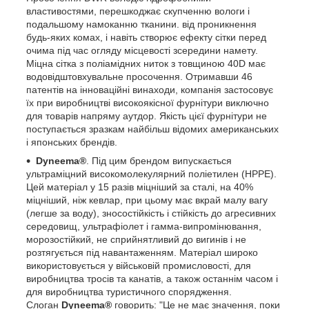
властивостями, перешкоджає скупченню вологи і
подальшому намоканню тканини. від проникнення
будь-яких комах, і навіть створює ефекту сітки перед
очима під час огляду місцевості зсередини намету.
Міцна сітка з поліамідних ниток з товщиною 40D має
водовідштовхувальне просочення. Отримавши 46
патентів на інноваційні винаходи, компанія застосовує
їх при виробництві високоякісної фурнітури виключно
для товарів напряму аутдор. Якість цієї фурнітури не
поступається зразкам найбільш відомих американських
і японських брендів.
Dyneema®
. Під цим брендом випускається
ультраміцний високомолекулярний поліетилен (HPPE).
Цей матеріал у 15 разів міцніший за сталі, на 40%
міцніший, ніж кевлар, при цьому має вкрай малу вагу
(легше за воду), зносостійкість і стійкість до агресивних
середовищ, ультрафіолет і гамма-випромінювання,
морозостійкий, не сприйнятливий до вигинів і не
розтягується під навантаженням. Матеріал широко
використовується у військовій промисловості, для
виробництва тросів та канатів, а також останнім часом і
для виробництва туристичного спорядження.
Слоган
Dyneema®
говорить: "Це не має значення, поки