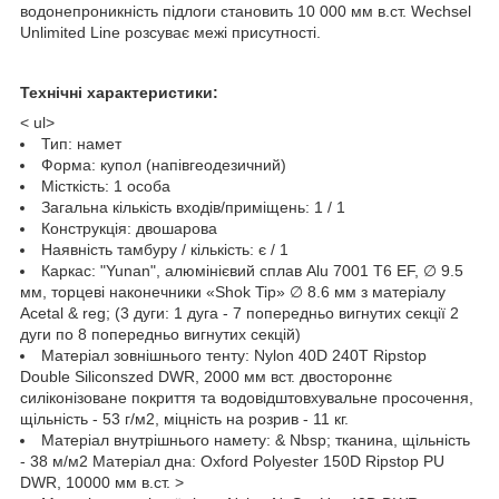
водонепроникність підлоги становить 10 000 мм в.ст. Wechsel
Unlimited Line розсуває межі присутності.
Технічні характеристики:
< ul>
Тип: намет
Форма: купол (напівгеодезичний)
Місткість: 1 особа
Загальна кількість входів/приміщень: 1 / 1
Конструкція: двошарова
Наявність тамбуру / кількість: є / 1
Каркас: "Yunan", алюмінієвий сплав Alu 7001 T6 EF, ∅ 9.5
мм, торцеві наконечники «Shok Tip» ∅ 8.6 мм з матеріалу
Acetal & reg; (3 дуги: 1 дуга - 7 попередньо вигнутих секції 2
дуги по 8 попередньо вигнутих секцій)
Матеріал зовнішнього тенту: Nylon 40D 240T Ripstop
Double Siliconszed DWR, 2000 мм вст. двостороннє
силіконізоване покриття та водовідштовхувальне просочення,
щільність - 53 г/м2, міцність на розрив - 11 кг.
Матеріал внутрішнього намету: & Nbsp; тканина, щільність
- 38 м/м2 Матеріал дна: Oxford Polyester 150D Ripstop PU
DWR, 10000 мм в.ст. >