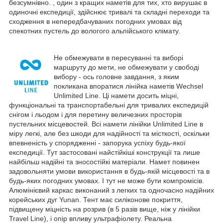
безсумнівно. , один з кращих наметів для тих, хто вирушає в
одиночні експедиції, здійснює тривалі та складні переходи та
сходження в непередбачуваних погодних умовах від
спекотних пустель до вологого альпійського клімату.
Не обмежувати в пересуванні та виборі
маршруту до мети, не обмежувати у свободі
вибору - ось головне завдання, з яким
покликана впоратися лінійка наметів Wechsel
Unlimited Line. Ці намети досить міцні,
функціональні та транспортабельні для тривалих експедицій
снігом і льодом і для перетину величезних просторів
пустельних місцевостей. Всі намети лінійки Unlimited Line в
міру легкі, але без шкоди для надійності та місткості, оскільки
впевненість у спорядженні - запорука успіху будь-якої
експедиції. Тут застосовані найстійкіші конструкції та лише
найбільш надійні та зносостійкі матеріали. Намет повинен
задовольняти умови використання в будь-якій місцевості та в
будь-яких погодних умовах. І тут не може бути компромісів.
Алюмінієвий каркас виконаний з легких та одночасно надійних
корейських дуг Yunan. Тент має силіконове покриття,
підвищену міцність на розрив (в 5 разів вище, ніж у лінійки
Travel Line), і опір впливу ультрафіолету. Реальна