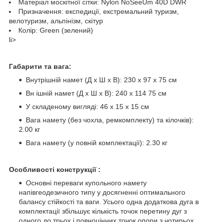
Матеріал москітної сітки: Nylon NoSeeUm 40D DWR
Призначення: експедиції, екстремальний туризм,
велотуризм, альпінізм, скітур
Колір: Green (зелений)
li>
Габарити та вага:
Внутрішній намет (Д х Ш х В): 230 х 97 х 75 см
Вн ішній намет (Д х Ш х В): 240 х 114 75 см
У складеному вигляді: 46 x 15 х 15 см
Вага намету (без чохла, ремкомплекту) та кілочків):
2.00 кг
Вага намету (у повній комплектації): 2.30 кг
Особливості конструкції :
Основні переваги купольного намету
напівгеодезичного типу у досягненні оптимального
балансу стійкості та ваги. Усього одна додаткова дуга в
комплектації збільшує кількість точок перетину дуг з
одного до трьох і повноцінних точок опори з чотирьох