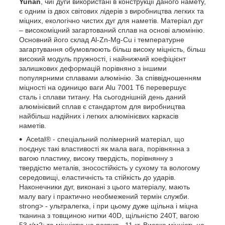
Yunan
, чиї дуги використані в конструкції даного намету,
є одним із двох світових лідерів з виробництва легких та
міцних, екологічно чистих дуг для наметів. Матеріал дуг
– високоміцний загартований сплав на основі алюмінію.
Основний його склад Al-Zn-Mg-Cu і температурне
загартування обумовлюють більш високу міцність, більш
високий модуль пружності, і найнижчий коефіцієнт
залишкових деформацій порівняно з іншими
популярними сплавами алюмінію. За співвідношенням
міцності на одиницю ваги Alu 7001 T6 перевершує
сталь і сплави титану. На сьогоднішній день даний
алюмінієвий сплав є стандартом для виробництва
найбільш надійних і легких алюмінієвих каркасів
наметів.
Acetal® - спеціальний полімерний матеріал, що
поєднує такі властивості як мала вага, порівнянна з
вагою пластику, високу твердість, порівнянну з
твердістю металів, зносостійкість у сухому та вологому
середовищі, еластичність та стійкість до ударів.
Наконечники дуг, виконані з цього матеріалу, мають
малу вагу і практично необмежений термін служби.
strong> - ультралегка, і при цьому дуже щільна і міцна
тканина з товщиною нитки 40D, щільністю 240T, вагою
53 г/м2; та міцністю на розрив - 11 кг. Висока міцність на