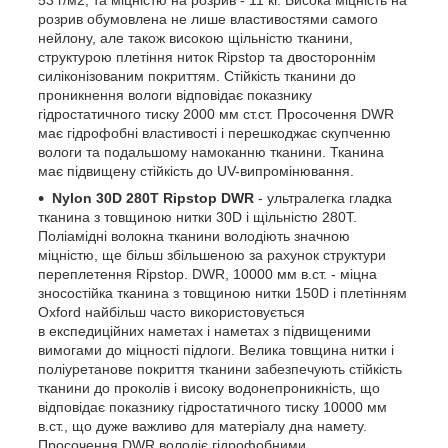
розрив обумовлена не лише властивостями самого
нейлону, але також високою щільністю тканини,
структурою плетіння ниток Ripstop та двостороннім
силіконізованим покриттям. Стійкість тканини до
проникнення вологи відповідає показнику
гідростатичного тиску 2000 мм ст.ст. Просочення DWR
має гідрофобні властивості і перешкоджає скупченню
вологи та подальшому намоканню тканини. Тканина
має підвищену стійкість до UV-випромінювання.
Nylon 30D 280T Ripstop DWR
- ультралегка гладка
тканина з товщиною нитки 30D і щільністю 280T.
Поліамідні волокна тканини володіють значною
міцністю, ще більш збільшеною за рахунок структури
переплетення Ripstop. DWR, 10000 мм в.ст. - міцна
зносостійка тканина з товщиною нитки 150D і плетінням
Oxford найбільш часто використовується
в експедиційних наметах і наметах з підвищеними
вимогами до міцності підлоги. Велика товщина нитки і
поліуретанове покриття тканини забезпечують стійкість
тканини до проколів і високу водонепроникність, що
відповідає показнику гідростатичного тиску 10000 мм
в.ст., що дуже важливо для матеріалу дна намету.
Просочення DWR володіє гідрофобними