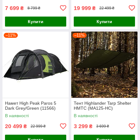
7 699
19 999
₴
₴
8 799 ₴
22 499 ₴
Купити
Купити
–11%
–11%
Намет High Peak Paros 5
Тент Highlander Tarp Shelter
Dark Grey/Green (11566)
HMTC (MA125-HC)
В наявності
В наявності
20 499
3 299
₴
₴
22 999 ₴
3 699 ₴
Купити
Купити