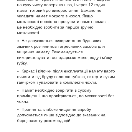
на суху чисту поверхню шва, і через 12 годин
намет готовий до використання. Бажано не
укладати намет мокрого в чохол. Якщо
можливості повністю просушити намет немає, -
це необхідно зробити за першої зручної
можливості.
Не допускається використання будь-яких
хімічних розчинників і агресивних засобів для
чищення намету. Рекомендується
використовувати господарське мило, воду і м'яку
губку.
Каркас і кілочки після експлуатації намету варто
очистити від бруду вологою губкою, витерти сухим
ганчірком і упаковати в комплектні чохли.
Намет необхідно зберігати в сухому
приміщенні, що провітрюється, по можливості без
чохла.
Прання та глибоке чищення виробу
допускається лише відповідно до вказаних на
бирці намету рекомендацій.