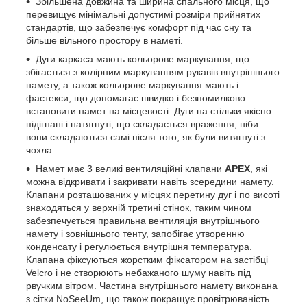
Збільшена довжина та ширина спального місця, що
перевищує мінімальні допустимі розміри прийнятих
стандартів, що забезпечує комфорт під час сну та
більше вільного простору в наметі.
Дуги каркаса мають кольорове маркування, що
збігається з колірним маркуванням рукавів внутрішнього
намету, а також кольорове маркування мають і
фастекси, що допомагає швидко і безпомилково
встановити намет на місцевості. Дуги на стільки якісно
підігнані і натягнуті, що складається враження, ніби
вони складаються самі після того, як були витягнуті з
чохла.
Намет має 3 великі вентиляційні клапани
APEX
, які
можна відкривати і закривати навіть зсередини намету.
Клапани розташованих у місцях перетину дуг і по висоті
знаходяться у верхній третині стінок, таким чином
забезпечується правильна вентиляція внутрішнього
намету і зовнішнього тенту, запобігає утворенню
конденсату і регулюється внутрішня температура.
Клапана фіксуються жорстким фіксатором на застібці
Velcro і не створюють небажаного шуму навіть під
рвучким вітром. Частина внутрішнього намету виконана
з сітки NoSeeUm, що також покращує провітрюваність.