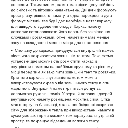
до шести. Таким чином, намет має підвищену стійкість
до снігових та вітрових навантажень. Дві дуги формують
простір внутрішнього намету, а одна перехресна дуга
формує місткий тамбур і дає необхідне натяг каркасу
для швидкого відведення опадів. Каркас намету
дозволяє встановлювати його навіть без закріплення
кілочками і розтяжками, отже, намет вимагає менше
часу на складання і менше місця для встановлення.
Спочатку до каркаса приєднується внутрішній намет,
після чого накривається зовнішнім тентом. Така схема
установки дає можливість розмістити каркас із
внутрішнім наметом на найбільш зручному та рівному
місці перед тим як закріпити зовнішній тент та розтяжки.
Крім того каркас з внутрішнім наметом можна
використовувати окремо від зовнішнього тенту в літні
жаркі ночі. Внутрішній намет кріпиться до дуг за
допомогою рукавів і гачків. У верхній половині дверей
внутрішнього намету розміщена москітна сітка. Сітка
має шторку на блискавці, яка за необхідності закриває
сітку для збереження тепла при використанні намету в
сухих умовах і при знижених температурах. внутрішній
простір та покращує відведення вологи з тенту.