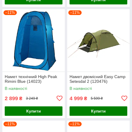
–11%
–11%
Намет технічний High Peak
Намет двомісний Easy Camp
Rimini Blue (14023)
Setesdal 2 (120476)
В наявності
В наявності
2 899
4 999
₴
₴
3 249 ₴
5 599 ₴
Купити
Купити
–11%
–11%