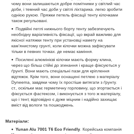
чому вони залишаються добре помітними у світлий час
доби, і темний час доби у світлі ліхтарика. легко зробити
однією рукою. Пряжки петель фіксації тенту кілочками
також регульовані.
Подвійні петлі нижнього борту тенту забезпечують
необхідну варіативність фіксації, що вкрай важливо для
якісної натяжки тенту при установці намету на
кам'янистому грунті, коли кілочки можна зафіксувати
тільки в певних точках. де немає каміння.
Посилені алюмінієві кілочки мають форму клина,
через що більш стійкі до згинання і краще фіксуються у
ґрунті. Вони мають спеціальні пази для кріплення
відтяжок. Крім того, вони оснащені петлею з матеріалу
Dyneema, завдяки чому їх простіше витягати з ґрунту.
ст., оскільки має герметичну горловину, що згортається і
фіксується фастексом, і виконується з того ж матеріалу,
що і тент, відповідно є дуже міцним і надійно захищає
вміст від вологи та пошкоджень.
Матеріали:
Yunan Alu 7001 T6 Eco Friendly
.
Корейська компанія