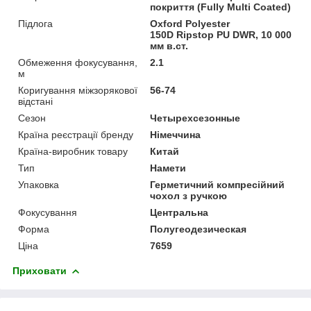
покриття (Fully Multi Coated)
Підлога
Oxford Polyester
150D Ripstop PU DWR, 10 000
мм в.ст.
Обмеження фокусування,
2.1
м
Коригування міжзорякової
56-74
відстані
Сезон
Четырехсезонные
Країна реєстрації бренду
Німеччина
Країна-виробник товару
Китай
Тип
Намети
Упаковка
Герметичний компресійний
чохол з ручкою
Фокусування
Центральна
Форма
Полугеодезическая
Ціна
7659
Приховати