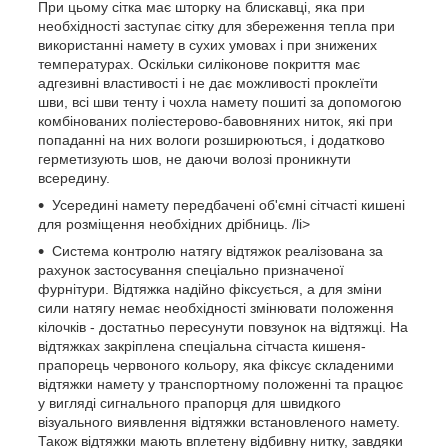
При цьому сітка має шторку на блискавці, яка при
необхідності заступає сітку для збереження тепла при
використанні намету в сухих умовах і при знижених
температурах. Оскільки силіконове покриття має
адгезивні властивості і не дає можливості проклеїти
шви, всі шви тенту і чохла намету пошиті за допомогою
комбінованих поліестерово-бавовняних ниток, які при
попаданні на них вологи розширюються, і додатково
герметизують шов, не даючи волозі проникнути
всередину.
Усередині намету передбачені об'ємні сітчасті кишені
для розміщення необхідних дрібниць. /li>
Система контролю натягу відтяжок реалізована за
рахунок застосування спеціально призначеної
фурнітури. Відтяжка надійно фіксується, а для зміни
сили натягу немає необхідності змінювати положення
кілочків - достатньо пересунути повзунок на відтяжці. На
відтяжках закріплена спеціальна сітчаста кишеня-
прапорець червоного кольору, яка фіксує складеними
відтяжки намету у транспортному положенні та працює
у вигляді сигнального прапорця для швидкого
візуального виявлення відтяжки встановленого намету.
Також відтяжки мають вплетену відбивну нитку, завдяки