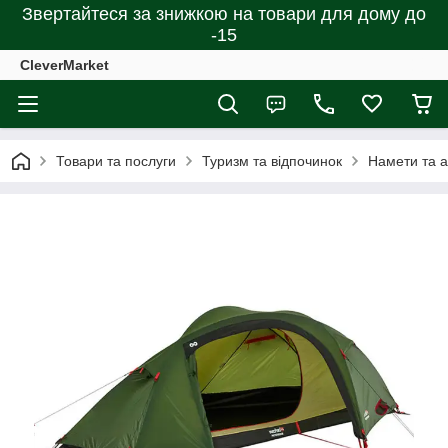
Звертайтеся за знижкою на товари для дому до
-15
CleverMarket
Товари та послуги
Туризм та відпочинок
Намети та 