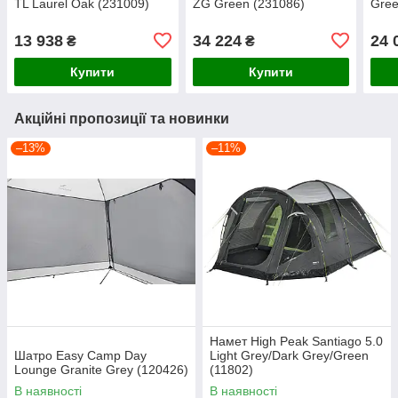
TL Laurel Oak (231009)
ZG Green (231086)
Gree
13 938
34 224
24 
₴
₴
Купити
Купити
Акційні пропозиції та новинки
–13%
–11%
Намет High Peak Santiago 5.0
Шатро Easy Camp Day
Light Grey/Dark Grey/Green
Lounge Granite Grey (120426)
(11802)
В наявності
В наявності