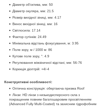
Діаметр об'єктива, мм: 50
Діаметр окуляра, мм: 21.5
Розмір вихідної зіниці, мм: 4.17
Винос вихідної зіниці, мм: 16
Світлосила: 17.14
Фактор сутінків: 24.49
Мінімальна відстань фокусування, м: 3.95
Поле зору, м / 1000 м: 86
Кутове поле зору, °: 4.9
Регулювання міжзіничної відстані, мм: 56-76
Корекція діоптрій: +4/-4
Конструктивні особливості:
Оптична конструкція: обертаюча призма Roof
Лінзи: HD лінзи з низькодисперсного скла з
покращеним повним багатошаровим просвітленням
(Advanced Fully Multi-Coated) та захисним гідрофобним