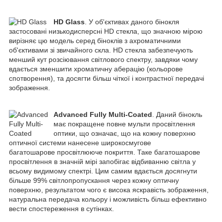
HD Glass
. У об'єктивах даного бінокля
застосовані низькодисперсні HD стекла, що значною мірою
вирізняє цю модель серед біноклів з ахроматичними
об'єктивами зі звичайного скла. HD стекла забезпечують
менший кут розсіювання світлового спектру, завдяки чому
вдається зменшити хроматичну аберацію (кольорове
спотворення), та досягти більш чіткої і контрастної передачі
зображення.
Advanced Fully Multi-Coated
. Даний бінокль
має покращене повне мульти просвітлення
оптики, що означає, що на кожну поверхню
оптичної системи нанесене широкосмугове
багатошарове просвітлююче покриття. Таке багатошарове
просвітлення в значній мірі запобігає відбиванню світла у
всьому видимому спектрі. Цим самим вдається досягнути
більше 99% світлопропускання через кожну оптичну
поверхню, результатом чого є висока яскравість зображення,
натуральна передача кольору і можливість більш ефективно
вести спостереження в сутінках.