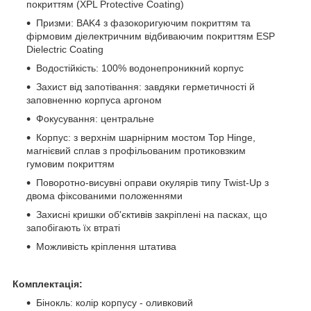
покриттям (XPL Protective Coating)
Призми: BAK4 з фазокоригуючим покриттям та
фірмовим діелектричним відбиваючим покриттям ESP
Dielectric Coating
Водостійкість: 100% водонепроникний корпус
Захист від запотівання: завдяки герметичності й
заповненню корпуса аргоном
Фокусування: центральне
Корпус: з верхнім шарнірним мостом Top Hinge,
магнієвий сплав з профільованим протиковзким
гумовим покриттям
Поворотно-висувні оправи окулярів типу Twist-Up з
двома фіксованими положеннями
Захисні кришки об'єктивів закріплені на пасках, що
запобігають їх втраті
Можливість кріплення штатива
Комплектація:
Бінокль: колір корпусу - оливковий