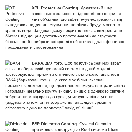
X
PL Protective Coating
. Додатковий шар
зовнішнього захисного гідрофобного покриття
лінз об'єктива, що забезпечує екстразахист від
випадкових подряпин, скупчення на лінзах бруду, масел та
крапель води. Завдяки цьому покриттю під час використання
бінокля під дощем достатньо просто енергійно струснути
бінокль, щоб прибрати всі краплі з об'єктива і далі ефективно
продовжувати спостереження.
BAK4
. Для того, щоб позбутись значних втрат
світла в обертаючій призмовій системі, в даній моделі
застосовуються призми з оптичного скла високої щільності
BAK4 (баритовий крон). Це скло має більш високий
показник заломлення, що дозволяє мінімізувати втрати світла,
і отримати ідеально круглу вихідну зіницю з однаково світлим
зображенням від краю до краю, уникнувши віньєтування
(видимого затемнення зображення внаслідок урізання
світлового пучка на периферії вихідної зіниці).
ESP Dielectric Coating
. Сучасні біноклі з
призмовою конструкцією Roof системи Шмідт-