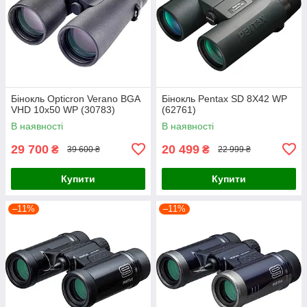
Бінокль Opticron Verano BGA
Бінокль Pentax SD 8X42 WP
VHD 10x50 WP (30783)
(62761)
В наявності
В наявності
29 700
20 499
₴
₴
39 600 ₴
22 999 ₴
Купити
Купити
–11%
–11%