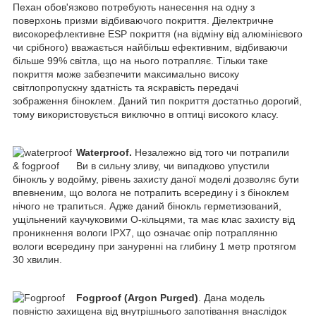
Пехан обов'язково потребують нанесення на одну з
поверхонь призми відбиваючого покриття. Діелектричне
високорефлективне ESP покриття (на відміну від алюмінієвого
чи срібного) вважається найбільш ефективним, відбиваючи
більше 99% світла, що на нього потрапляє. Тільки таке
покриття може забезпечити максимально високу
світлопропускну здатність та яскравість передачі
зображення біноклем. Даний тип покриття достатньо дорогий,
тому використовується виключно в оптиці високого класу.
Waterproof.
Незалежно від того чи потрапили
Ви в сильну зливу, чи випадково упустили
бінокль у водойму, рівень захисту даної моделі дозволяє бути
впевненим, що волога не потрапить всередину і з біноклем
нічого не трапиться. Адже даний бінокль герметизований,
ущільнений каучуковими О-кільцями, та має клас захисту від
проникнення вологи IPX7, що означає опір потраплянню
вологи всередину при зануренні на глибину 1 метр протягом
30 хвилин.
Fogproof (Argon Purged)
. Дана модель
повністю захищена від внутрішнього запотівання внаслідок