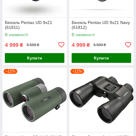
Бінокль Pentax UD 9x21
Бінокль Pentax UD 9x21 Navy
(61811)
(61812)
В наявності
В наявності
4 999
4 999
₴
₴
5 599 ₴
5 599 ₴
Купити
Купити
–11%
–11%