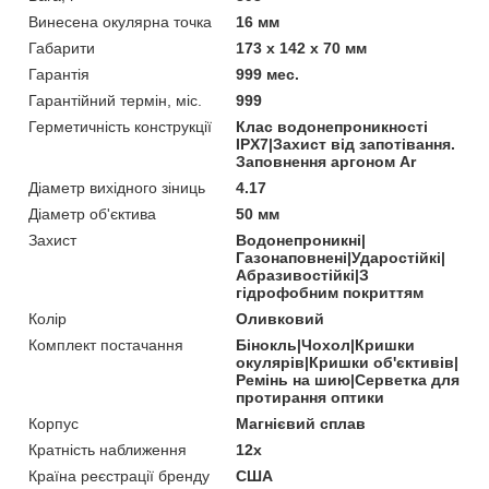
Винесена окулярна точка
16 мм
Габарити
173 x 142 x 70 мм
Гарантія
999 мес.
Гарантійний термін, міс.
999
Герметичність конструкції
Клас водонепроникності
IPX7|Захист від запотівання.
Заповнення аргоном Ar
Діаметр вихідного зіниць
4.17
Діаметр об'єктива
50 мм
Захист
Водонепроникні|
Газонаповнені|Ударостійкі|
Абразивостійкі|З
гідрофобним покриттям
Колір
Оливковий
Комплект постачання
Бінокль|Чохол|Кришки
окулярів|Кришки об'єктивів|
Ремінь на шию|Серветка для
протирання оптики
Корпус
Магнієвий сплав
Кратність наближення
12x
Країна реєстрації бренду
США