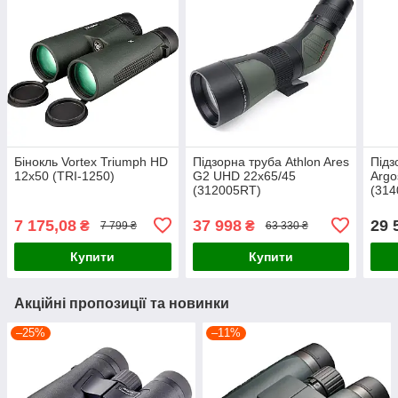
Бінокль Vortex Triumph HD
Підзорна труба Athlon Ares
Підз
12x50 (TRI-1250)
G2 UHD 22x65/45
Argo
(312005RT)
(314
7 175,08
37 998
29 
₴
₴
7 799 ₴
63 330 ₴
Купити
Купити
Акційні пропозиції та новинки
–25%
–11%