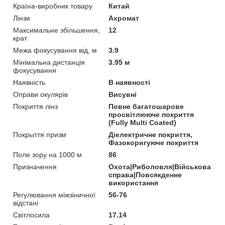
Країна-виробник товару
Китай
Лінзи
Ахромат
Максимальне збільшення,
12
крат
Межа фокусування від, м
3.9
Мінімальна дистанція
3.95 м
фокусування
Наявність
В наявності
Оправи окулярів
Висувні
Покриття лінз
Повне багатошарове
просвітлююче покриття
(Fully Multi Coated)
Покрыття призм
Діелектричне покриття,
Фазокоригуюче покриття
Поле зору на 1000 м
86
Призначення
Охота|Риболовля|Військова
справа|Повсякденне
використання
Регулювання міжзіничної
56-76
відстані
Світлосила
17.14