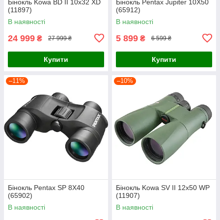
Бінокль Kowa BD II 10x32 XD
Бінокль Pentax Jupiter 10X50
(11897)
(65912)
В наявності
В наявності
24 999
5 899
₴
₴
27 999 ₴
6 599 ₴
Купити
Купити
–11%
–10%
Бінокль Pentax SP 8X40
Бінокль Kowa SV II 12x50 WP
(65902)
(11907)
В наявності
В наявності