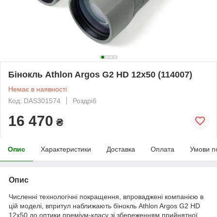
Бінокль Athlon Argos G2 HD 12x50 (114007)
Немає в наявності
Код: DAS301574
Роздріб
16 470
₴
Опис
Характеристики
Доставка
Оплата
Умови п
Опис
Численні технологічні покращення, впроваджені компанією в
цій моделі, впритул наближають бінокль Athlon Argos G2 HD
12x50 до оптики преміум-класу зі збереженням прийнятної