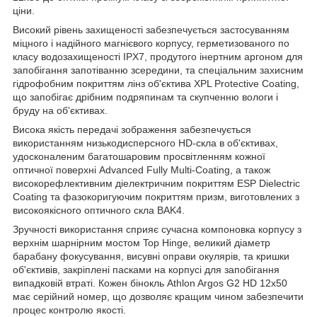
ціни.
Високий рівень захищеності забезпечується застосуванням
міцного і надійного магнієвого корпусу, герметизованого по
класу водозахищеності IPX7, продутого інертним аргоном для
запобігання запотіванню зсередини, та спеціальним захисним
гідрофобним покриттям лінз об'єктива XPL Protective Coating,
що запобігає дрібним подряпинам та скупченню вологи і
бруду на об'єктивах.
Висока якість передачі зображення забезпечується
використанням низькодисперсного HD-скла в об'єктивах,
удосконаленим багатошаровим просвітленням кожної
оптичної поверхні Advanced Fully Multi-Coating, а також
високорефлективним діелектричним покриттям ESP Dielectric
Coating та фазокоригуючим покриттям призм, виготовлених з
високоякісного оптичного скла BAK4.
Зручності використання сприяє сучасна компоновка корпусу з
верхнім шарнірним мостом Top Hinge, великий діаметр
барабану фокусування, висувні оправи окулярів, та кришки
об'єктивів, закріплені пасками на корпусі для запобігання
випадковій втраті. Кожен бінокль Athlon Argos G2 HD 12x50
має серійний номер, що дозволяє кращим чином забезпечити
процес контролю якості.