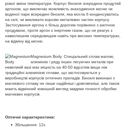
різкої зміни температури. Корпус бінокля зсередини продутий
аргоном, що виключає можливість знаходження кисню чи
водяної пари всередині бінокля, яка могла б конденсуватись
на склі, чи викликати корозію металевих частин корпусу.
Застосування аргону є більш дорогим порівняно з азотною
продувкою, проте аргон є інертним газом, що не реагує з
навколишнім середовищем навіть при високих температурах,
на відміну від кисню.
Magnesium Body. Спеціальний сплав магнію,
алюмінію і ряду інших легуючих металів при
невеликій вазі має міцність на 40-50 відсотків вище ніж
традиційні алюмінієві сплави, що застосовуються у
виробництві корпусів оптичних приладів. Біноклі виконані з
магнієвого сплаву не лише надійніші і довговічніші, але також
мають відмінний зовнішній вигляд завдяки точності обробки
магнієвих корпусів.
Оптичні характеристики:
Збільшення: 12x