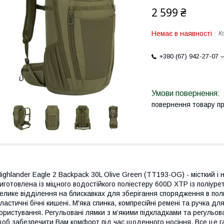
2 599 ₴
Немає в наявності
К
+380 (67) 942-27-07
повернення товару п
ighlander Eagle 2 Backpack 30L Olive Green (TT193-OG) - місткий 
иготовлена із міцного водостійкого поліестеру 600D XTP із поліур
елике відділення на блискавках для зберігання спорядження в пол
ластичні бічні кишені. М'яка спинка, компресійні ремені та ручка 
ористування. Регульовані лямки з м’якими підкладками та регульо
об забезпечити Вам комфорт під час щоденного носіння. Все це г