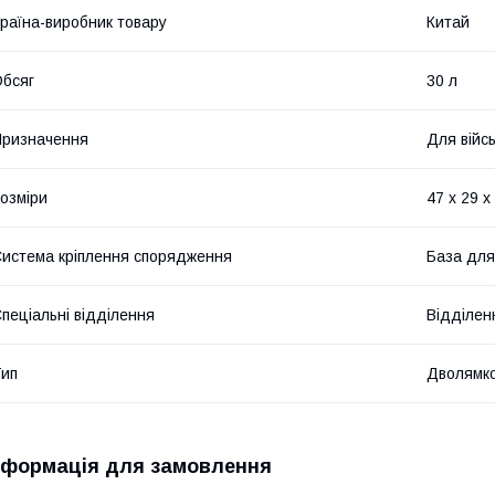
раїна-виробник товару
Китай
бсяг
30 л
ризначення
Для війс
озміри
47 x 29 x
истема кріплення спорядження
База для
пеціальні відділення
Відділен
ип
Дволямк
нформація для замовлення