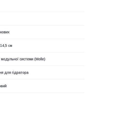
ькових
 14,5 см
 модульної системи (Molle)
ня для гідратора
овий