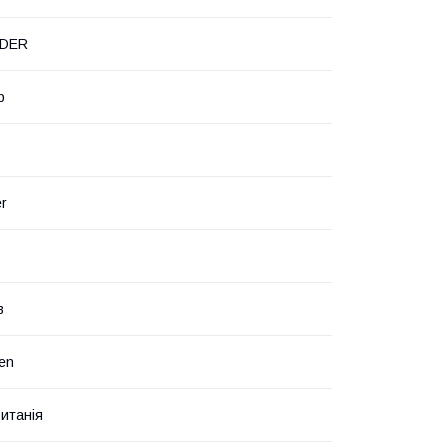
NDER
р
er
в
een
итанія