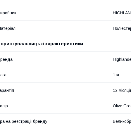
иробник
HIGHLA
атеріал
Поліесте
Користувальницькі характеристики
Бренда
Highland
ага
1 кг
арантія
12 місяці
олір
Olive Gr
раїна реєстрації бренду
Великобр