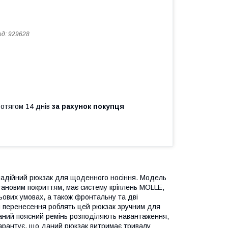
од:
929628
ротягом 14 днів
за рахунок покупця
і надійний рюкзак для щоденного носіння. Модель
етановим покриттям, має систему кріплень MOLLE,
ьових умовах, а також фронтальну та дві
для перенесення роблять цей рюкзак зручним для
ваний поясний ремінь розподіляють навантаження,
арантує, що даний рюкзак витримає тривалу