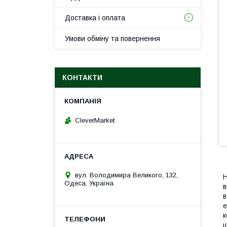
Доставка і оплата
Умови обміну та повернення
КОНТАКТИ
CleverMarket
вул. Володимира Великого, 132,
H
Одеса, Україна
в
в
е
к
щ