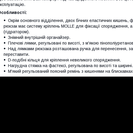
ксплуатацію.
Особливості:
Окрім основного відділення, двох бічних еластичних кишень, ф
рюкзак має систему кріплень MOLLE для фіксації спорядження, а 
(гідратором).
Знімний внутрішній органайзер.
Плечові лямки, регульовані по висоті, з м'якою пінополіуретан
Над лямками рюкзака розташована ручка для перенесення, за
переставити.
D-подібні кільця для кріплення невеликого спорядження.
Нагрудна стяжка на фастексі, регульована по висоті та ширині.
М'який регульований поясний ремінь з кишенями на блискавках