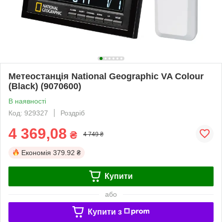
Метеостанція National Geographic VA Colour
(Black) (9070600)
В наявності
Код: 929327
Роздріб
4 369,08
₴
4 749 ₴
Економія
379.92 ₴
Купити
або
Купити з