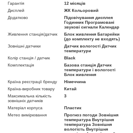
Гарантія
12 місяців
Дисплей
ЖК Кольоровий
Додатково
Підсвічування дисплея
Годинник Програмовані
звукові сигнали Календар
Живлення станція/датчик
Блок живлення Батарейки
(до комплекту не входять)
Зовнішні датчики
Датчик вологості Датчик
температури
Колір станція / датчик
Black
Комплектація
Базова станція Датчик
температури і вологості
Блок живлення
Країна реєстрації бренду
Німеччина
Країна-виробник товару
Китай
Максимальна кількість
3
зовнішніх датчиків
Матеріал корпуса
Пластик
Метео вимірювання
Прогноз погоди Зовнішня
температура Внутрішня
температура Зовнішня
вологість Внутрішня