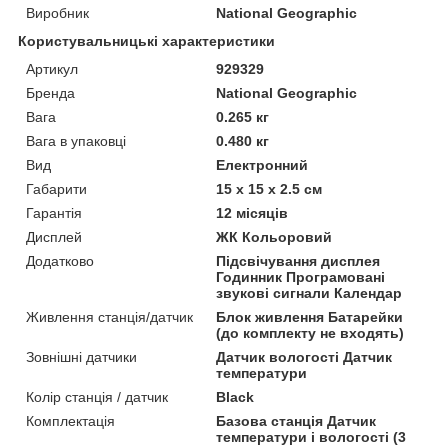
Виробник
National Geographic
Користувальницькі характеристики
Артикул
929329
Бренда
National Geographic
Вага
0.265 кг
Вага в упаковці
0.480 кг
Вид
Електронний
Габарити
15 x 15 x 2.5 см
Гарантія
12 місяців
Дисплей
ЖК Кольоровий
Додатково
Підсвічування дисплея
Годинник Програмовані
звукові сигнали Календар
Живлення станція/датчик
Блок живлення Батарейки
(до комплекту не входять)
Зовнішні датчики
Датчик вологості Датчик
температури
Колір станція / датчик
Black
Комплектація
Базова станція Датчик
температури і вологості (3