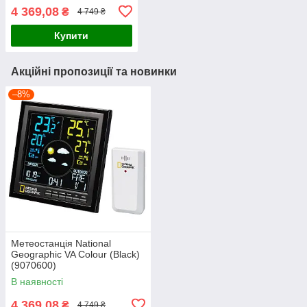
4 369,08
₴
4 749 ₴
Купити
Акційні пропозиції та новинки
–8%
Метеостанція National
Geographic VA Colour (Black)
(9070600)
В наявності
4 369,08
₴
4 749 ₴