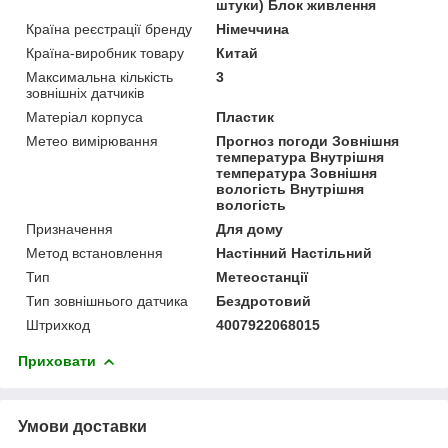
штуки) Блок живлення
Країна реєстрації бренду
Німеччина
Країна-виробник товару
Китай
Максимальна кількість
3
зовнішніх датчиків
Матеріал корпуса
Пластик
Метео вимірювання
Прогноз погоди Зовнішня
температура Внутрішня
температура Зовнішня
вологість Внутрішня
вологість
Призначення
Для дому
Метод встановлення
Настінний Настільний
Тип
Метеостанції
Тип зовнішнього датчика
Бездротовий
Штрихкод
4007922068015
Приховати
Умови доставки