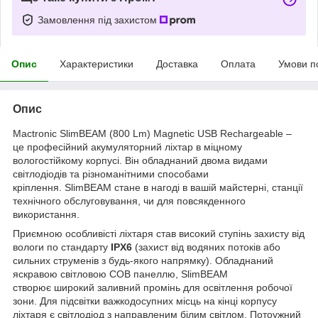
Замовлення під захистом
Опис
Характеристики
Доставка
Оплата
Умови п
Опис
Mactronic SlimBEAM (800 Lm) Magnetic USB Rechargeable –
це професійний акумуляторний ліхтар в міцному
вологостійкому корпусі. Він обладнаний двома видами
світлодіодів та різноманітними способами
кріплення. SlimBEAM стане в нагоді в вашій майстерні, станції
технічного обслуговування, чи для повсякденного
використання.
Приємною особливісті ліхтаря став високий ступінь захисту від
вологи по стандарту
IPX6
(захист від водяних потоків або
сильних струменів з будь-якого напрямку). Обладнаний
яскравою світловою COB панеллю, SlimBEAM
створює широкий заливний промінь для освітлення робочої
зони. Для підсвітки важкодосупних місць на кінці корпусу
ліхтаря є світлодіод з направленим білим світлом. Потоужний