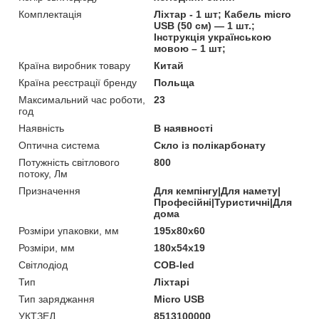
Комплектація
Ліхтар - 1 шт; Кабель micro
USB (50 см) — 1 шт.;
Інструкція українською
мовою – 1 шт;
Країна виробник товару
Китай
Країна реєстрації бренду
Польща
Максимальний час роботи,
23
год
Наявність
В наявності
Оптична система
Скло із полікарбонату
Потужність світлового
800
потоку, Лм
Призначення
Для кемпінгу|Для намету|
Професійні|Туристичні|Для
дома
Розміри упаковки, мм
195x80x60
Розміри, мм
180x54x19
Світлодіод
COB-led
Тип
Ліхтарі
Тип заряджання
Micro USB
УКТЗЕД
8513100000