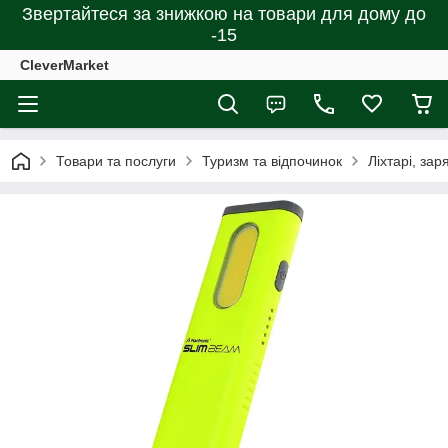
Звертайтеся за знижкою на товари для дому до
-15
CleverMarket
Товари та послуги
Туризм та відпочинок
Ліхтарі, зар