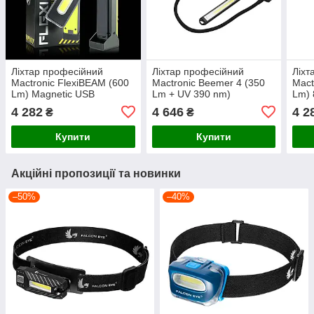
Ліхтар професійний
Ліхтар професійний
Ліхт
Mactronic FlexiBEAM (600
Mactronic Beemer 4 (350
Mact
Lm) Magnetic USB
Lm + UV 390 nm)
Lm) 
Rechargeable (PWL0091)
Ultraviolet Focus USB
Rech
4 282
4 646
4 2
₴
₴
Rechargeable (PWL0021)
(PW
Купити
Купити
Акційні пропозиції та новинки
–50%
–40%