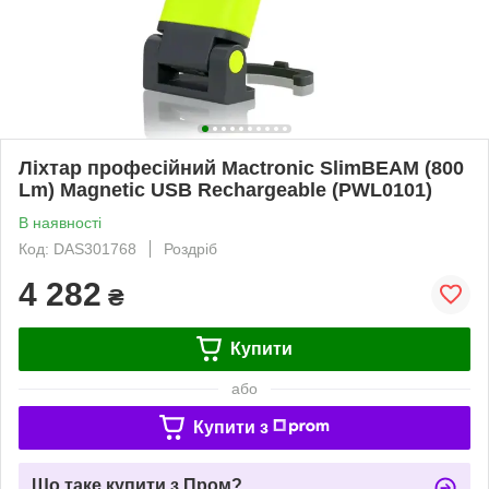
Ліхтар професійний Mactronic SlimBEAM (800
Lm) Magnetic USB Rechargeable (PWL0101)
В наявності
Код: DAS301768
Роздріб
4 282
₴
Купити
або
Купити з
Що таке купити з Пром?