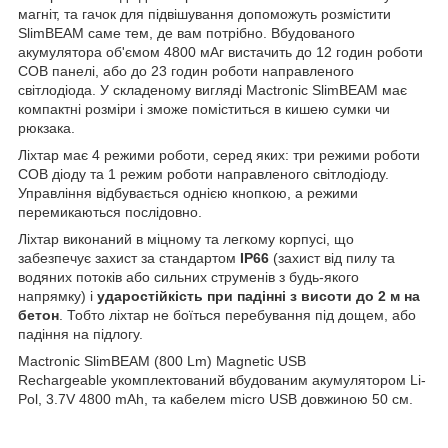
магніт, та гачок для підвішування допоможуть розмістити
SlimBEAM саме тем, де вам потрібно. Вбудованого
акумулятора об'ємом 4800 мАг вистачить до 12 годин роботи
COB панелі, або до 23 годин роботи направленого
світлодіода. У складеному вигляді Mactronic SlimBEAM має
компактні розміри і зможе поміститься в кишею сумки чи
рюкзака.
Ліхтар має 4 режими роботи, серед яких: три режими роботи
COB діоду та 1 режим роботи направленого світлодіоду.
Управління відбувається однією кнопкою, а режими
перемикаються послідовно.
Ліхтар виконаний в міцному та легкому корпусі, що
забезпечує захист за стандартом
IP66
(захист від пилу та
водяних потоків або сильних струменів з будь-якого
напрямку) і
ударостійкість при падінні з висоти до 2 м на
бетон
. Тобто ліхтар не боїться перебування під дощем, або
падіння на підлогу.
Mactronic SlimBEAM (800 Lm) Magnetic USB
Rechargeable укомплектований вбудованим акумулятором Li-
Pol, 3.7V 4800 mAh, та кабелем micro USB довжиною 50 см.