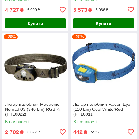
4 727
5 573
₴
₴
5 909 ₴
6 966 ₴
Купити
Купити
–20%
–20%
Ліхтар налобний Mactronic
Ліхтар налобний Falcon Eye
Nomad 03 (340 Lm) RGB Kit
(110 Lm) Cool White/Red
(THL0022)
(FHL0011
В наявності
В наявності
2 702
442
₴
₴
3 377 ₴
552 ₴