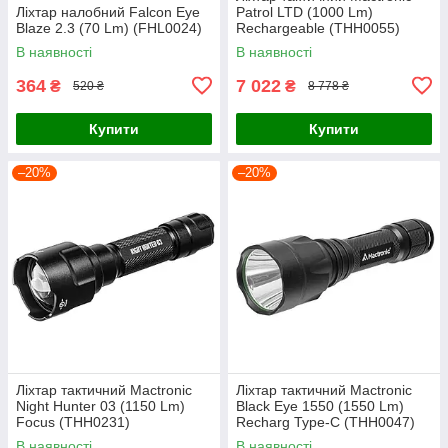
Ліхтар налобний Falcon Eye
Patrol LTD (1000 Lm)
Blaze 2.3 (70 Lm) (FHL0024)
Rechargeable (THH0055)
В наявності
В наявності
364
7 022
₴
₴
520 ₴
8 778 ₴
Купити
Купити
–20%
–20%
Ліхтар тактичний Mactronic
Ліхтар тактичний Mactronic
Night Hunter 03 (1150 Lm)
Black Eye 1550 (1550 Lm)
Focus (THH0231)
Recharg Type-C (THH0047)
В наявності
В наявності