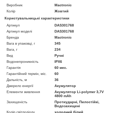
Виробник
Mactronic
Колір
Жовтий
Користувальницькі характеристики
Артикул
DAS301768
Артикул моделі
DAS301768
Бренда
Mactronic
Вага в упаковці, г
345
Вага, г
234
Вид
Ручні
Водонепроникність
IPX6
Гарантія
60 мес.
Гарантійний термін, міс.
60
Дальність, м
36
Джерело енергії
Акумулятор
Елементи живлення
Акумулятор Li-polymer 3,7V
4800 mAh
Захищеність
Протиударні, Пилостійкі,
Водозахищені
Колір світлодіоду
холодний білий