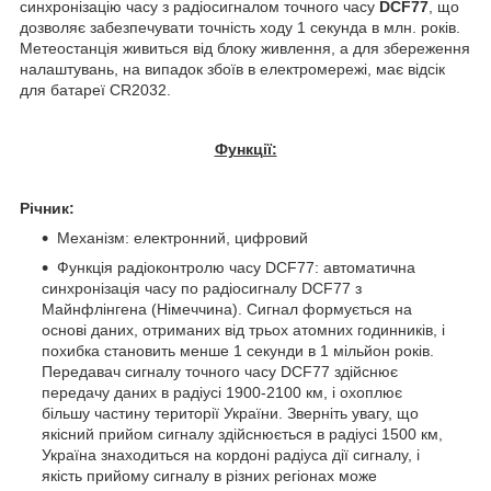
синхронізацію часу з радіосигналом точного часу
DCF77
, що
дозволяє забезпечувати точність ходу 1 секунда в млн. років.
Метеостанція живиться від блоку живлення, а для збереження
налаштувань, на випадок збоїв в електромережі, має відсік
для батареї CR2032.
Функції:
Річник:
Механізм: електронний, цифровий
Функція радіоконтролю часу DCF77: автоматична
синхронізація часу по радіосигналу DCF77 з
Майнфлінгена (Німеччина). Сигнал формується на
основі даних, отриманих від трьох атомних годинників, і
похибка становить менше 1 секунди в 1 мільйон років.
Передавач сигналу точного часу DCF77 здійснює
передачу даних в радіусі 1900-2100 км, і охоплює
більшу частину території України. Зверніть увагу, що
якісний прийом сигналу здійснюється в радіусі 1500 км,
Україна знаходиться на кордоні радіуса дії сигналу, і
якість прийому сигналу в різних регіонах може