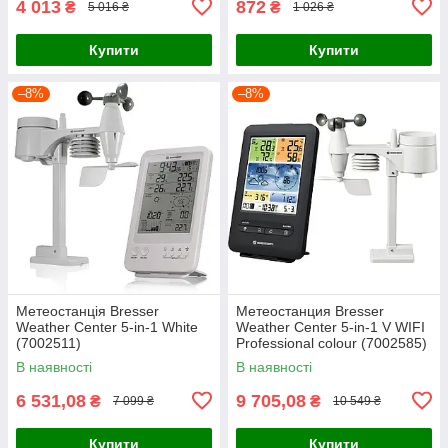
4 013
872
₴
₴
5 016 ₴
1 026 ₴
Купити
Купити
–8%
–8%
Метеостанція Bresser
Метеостанция Bresser
Weather Center 5-in-1 White
Weather Center 5-in-1 V WIFI
(7002511)
Professional colour (7002585)
В наявності
В наявності
6 531,08
9 705,08
₴
₴
7 099 ₴
10 549 ₴
Купити
Купити