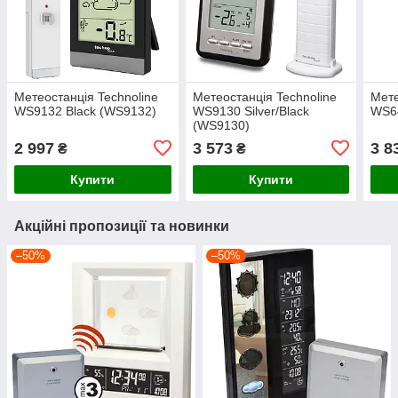
Метеостанція Technoline
Метеостанція Technoline
Мете
WS9132 Black (WS9132)
WS9130 Silver/Black
WS64
(WS9130)
2 997
3 573
3 8
₴
₴
Купити
Купити
Акційні пропозиції та новинки
–50%
–50%