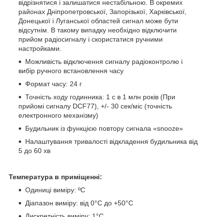
відрізнятися і залишатися нестабільною. В окремих
районах Дніпропетровської, Запорізької, Харківської,
Донецької і Луганської областей сигнал може бути
відсутнім. В такому випадку необхідно відключити
прийом радіосигналу і скористатися ручними
настройками.
Можливість відключення сигналу радіоконтролю і
вибір ручного встановлення часу
Формат часу: 24 г
Точність ходу годинника: 1 с в 1 млн років (При
прийомі сигналу DCF77), +/- 30 сек/міс (точність
електронного механізму)
Будильник із функцією повтору сигнала «snooze»
Налаштування тривалості відкладення будильника від
5 до 60 хв
Температура в приміщенні:
Одиниці виміру: ºС
Діапазон виміру: від 0°C до +50°C
Дискретність виміру: 1°C