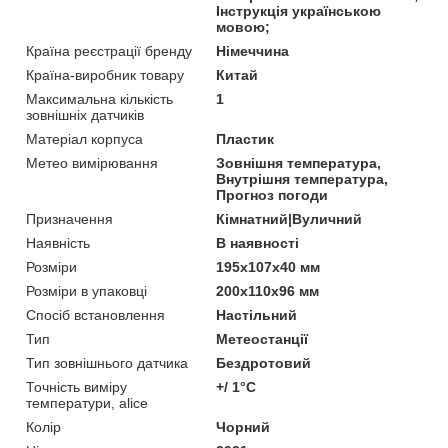
Інструкція українською
мовою;
Країна реєстрації бренду
Німеччина
Країна-виробник товару
Китай
Максимальна кількість
1
зовнішніх датчиків
Матеріал корпуса
Пластик
Метео вимірювання
Зовнішня температура,
Внутрішня температура,
Прогноз погоди
Призначення
Кімнатний|Вуличний
Наявність
В наявності
Розміри
195х107х40 мм
Розміри в упаковці
200х110х96 мм
Спосіб встановлення
Настільний
Тип
Метеостанції
Тип зовнішнього датчика
Бездротовий
Точність виміру
+/ 1°С
температури, alice
Колір
Чорний