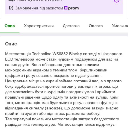
Замовлення під захистом
Опис
Характеристики
Доставка
Оплата
Умови п
Опис
Метеостанція Technoline WS6832 Black у вигляді мініатюрного
LCD телевізора може стати чудовим подарунком для вас чи
ваших друзів. Вона обладнана достатньо великим
монохромним екраном з темним тлом, бурштиновими
цифрами і регульованою яскравістю підсвічування.
Центральне місце на екрані займає поточний час, а з правого
боку відображається прогноз погоди у вигляді піктограм, що
дає можливість бути в курсі змін погодних умов і приймати
правильні рішення щодо одягу та активності на вулиці. Крім
того, метеостанція має будильник з регульованою функцією
відкладення сигналу (
snooze
), що допоможе завжди вчасно
прийти на зустріч або піднятись ранком на роботу.
Температурні показники метеостанція зчитує з бездротового
радіодатчика температури. Метеостанція також підтримує