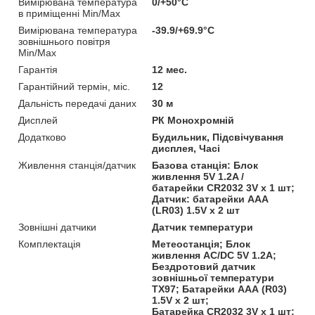
Вимірювана температура
0/+50°C
в приміщенні Min/Max
Вимірювана температура
-39.9/+69.9°C
зовнішнього повітря
Min/Max
Гарантія
12 мес.
Гарантійний термін, міс.
12
Дальність передачі даних
30 м
Дисплей
РК Монохромній
Додатково
Будильник, Підсвічування
дисплея, Часі
Живлення станція/датчик
Базова станція: Блок
живлення 5V 1.2A /
батарейки CR2032 3V х 1 шт;
Датчик: батарейки AAА
(LR03) 1.5V х 2 шт
Зовнішні датчики
Датчик температури
Комплектація
Метеостанція; Блок
живлення AC/DC 5V 1.2A;
Бездротовий датчик
зовнішньої температури
TX97; Батарейки AAA (R03)
1.5V х 2 шт;
Батарейка CR2032 3V х 1 шт;