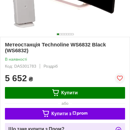
Метеостанція Technoline WS6832 Black
(WS6832)
В наявності
Код: DAS301783
Роздріб
5 652
₴
Купити
або
Купити з
Що таке купити з Пром?