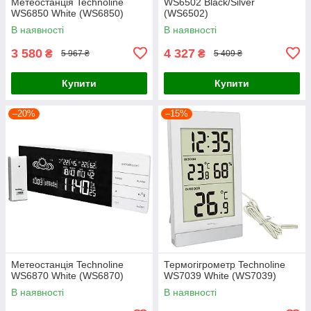
Метеостанція Technoline
WS6502 Black/Silver
WS6850 White (WS6850)
(WS6502)
В наявності
В наявності
3 580
4 327
₴
₴
5 967 ₴
5 409 ₴
Купити
Купити
–20%
–15%
Метеостанція Technoline
Термогігрометр Technoline
WS6870 White (WS6870)
WS7039 White (WS7039)
В наявності
В наявності