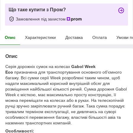
Що таке купити з Пром?
Замовлення під захистом
Опис
Характеристики
Доставка
Оплата
Умови п
Опис
Серія дорожніх сумок на колесах
Gabol Week
Eco
призначена для транспортування основного об'ємного
багажу. Всі сумки серії Week розроблені таким чином, щоб
надати максимальний корисний внутрішній обсяг для
розміщення найбільшої кількості речей. Сумка дорожня Gabol
Week є місткою, має максимально просту конструкцію, її
можна переміщати на колесах або в руках. На телескопічній
ручці зручно закріплювати ручний багаж. Така сумка порадує
тривалим терміном експлуатації, не дивлячись на суворі
особливості перевезення багажу, властиві більшості авіа та
наземних транспортних компаній.
Особливості: