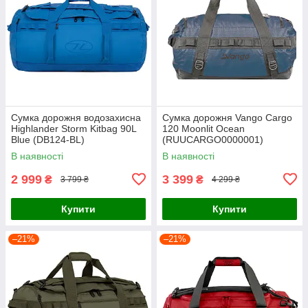
Сумка дорожня водозахисна
Сумка дорожня Vango Cargo
Highlander Storm Kitbag 90L
120 Moonlit Ocean
Blue (DB124-BL)
(RUUCARGO0000001)
В наявності
В наявності
2 999
3 399
₴
₴
3 799 ₴
4 299 ₴
Купити
Купити
–21%
–21%