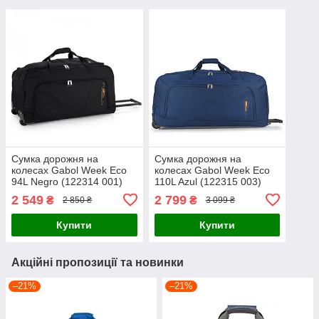
Сумка дорожня на
Сумка дорожня на
колесах Gabol Week Eco
колесах Gabol Week Eco
94L Negro (122314 001)
110L Azul (122315 003)
2 549
2 799
₴
₴
2 850 ₴
3 099 ₴
Купити
Купити
Акційні пропозиції та новинки
–21%
–21%