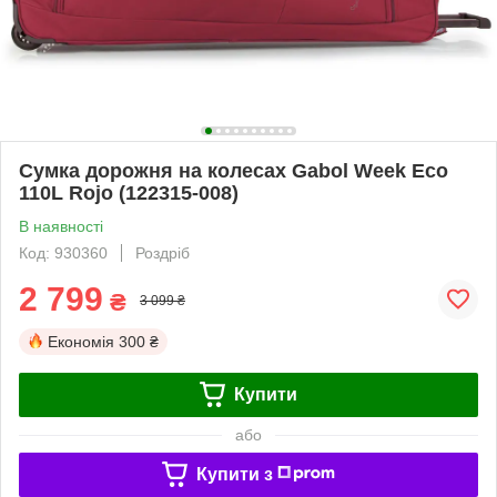
Сумка дорожня на колесах Gabol Week Eco
110L Rojo (122315-008)
В наявності
Код: 930360
Роздріб
2 799
₴
3 099 ₴
Економія
300 ₴
Купити
або
Купити з