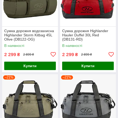
Сумка дорожня водозахисна
Сумка дорожня Highlander
Highlander Storm Kitbag 45L
Hauler Duffel 30L Red
Olive (DB122-OG)
(DB131-RD)
В наявності
В наявності
2 299
2 299
₴
₴
2 899 ₴
2 899 ₴
Купити
Купити
–21%
–21%