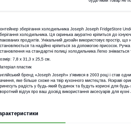
будь-який товар не п
онтейнер зберігання холодильника Joseph Joseph FridgeStore Unde
берігання холодильника. Ця скринька акуратно кріпиться до існуючо
пакованих продуктів. Унікальний дизайн використовує простір, що
становлюється та надійно кріпиться за допомогою присосок. Ручк
становлення на стандартні полиці холодильника Легко знімається 
озмір: 7,8 х 31,3 х 25,5 см.
атеріал пластик
нглійський бренд «Joseph Joseph» з'явився в 2003 році і став одни
ачиння, яке більше схоже на твір кухонного мистецтва. Яскраві ори
ринесуть радість у будь-який будинок та будуть корисні для будь-я
воротний відгук про ваш досвід використання аксесуарів для кухні
арактеристики