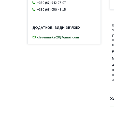
+380 (67) 942-27-07
+380 (68) 050-48-15
К
з
у
clevermarket20@gmail.com
в
в
Р
М
А
н
п
з
Х