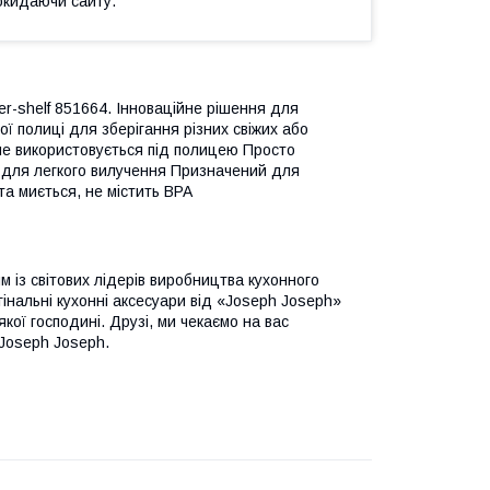
окидаючи сайту.
r-shelf 851664. Інноваційне рішення для
ї полиці для зберігання різних свіжих або
 не використовується під полицею Просто
а для легкого вилучення Призначений для
та миється, не містить BPA
м із світових лідерів виробництва кухонного
гінальні кухонні аксесуари від «Joseph Joseph»
кої господині. Друзі, ми чекаємо на вас
 Joseph Joseph.