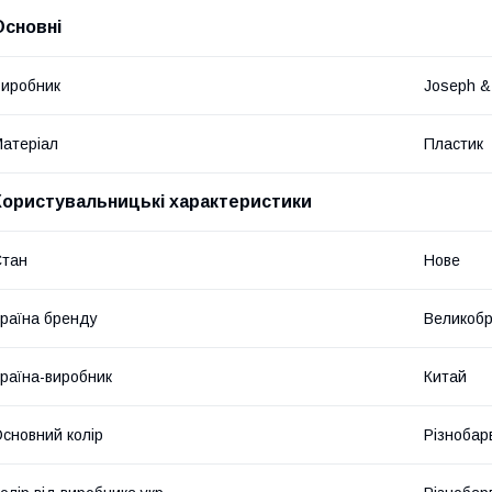
Основні
иробник
Joseph &
атеріал
Пластик
Користувальницькі характеристики
Стан
Нове
раїна бренду
Великобр
раїна-виробник
Китай
сновний колір
Різнобар