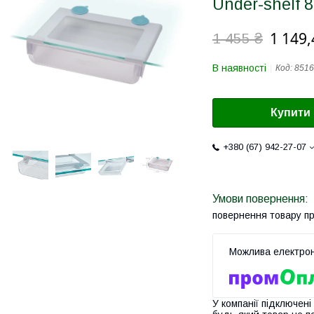
Under-shelf 
1 149,
1 455 ₴
В наявності
Код:
8516
Купити
+380 (67) 942-27-07
повернення товару п
У компанії підключені