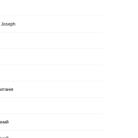
 Joseph
итанія
вний