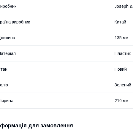
иробник
Joseph &
раїна виробник
Китай
Довжина
135 мм
атеріал
Пластик
Стан
Новий
олір
Зелений
Ширина
210 мм
нформація для замовлення