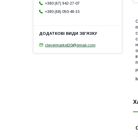
+380 (67) 942-27-07
+380 (68) 050-48-15
О
п
с
с
н
clevermarket20@gmail.com
о
в
п
Р
М
Х