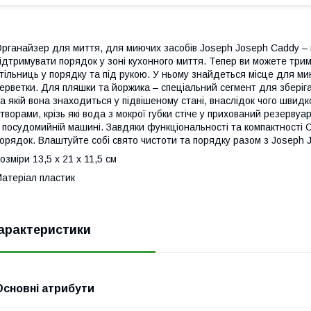
рганайзер для миття, для миючих засобів Joseph Joseph Caddy – 
ідтримувати порядок у зоні кухонного миття. Тепер ви можете три
тільниць у порядку та під рукою. У ньому знайдеться місце для мию
ерветки. Для пляшки та йоржика – спеціальний сегмент для зберіга
а якій вона знаходиться у підвішеному стані, внаслідок чого швидко
творами, крізь які вода з мокрої губки стіче у прихований резерву
 посудомийній машині. Завдяки функціональності та компактності 
орядок. Влаштуйте собі свято чистоти та порядку разом з Joseph 
озміри 13,5 x 21 x 11,5 см
атеріал пластик
арактеристики
Основні атрибути