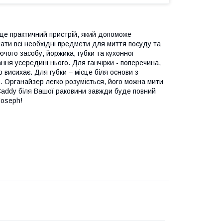
це практичний пристрій, який допоможе
мати всі необхідні предмети для миття посуду та
чого засобу, йоржика, губки та кухонної
ння усередині нього. Для ганчірки - поперечина,
 висихає. Для губки – місце біля основи з
ар. Органайзер легко розуміється, його можна мити
Caddy біля Вашої раковини завжди буде повний
Joseph!