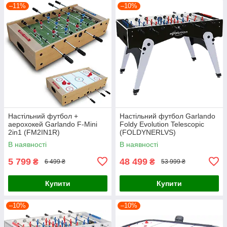
–11%
–10%
Настільний футбол +
Настільний футбол Garlando
аерохокей Garlando F-Mini
Foldy Evolution Telescopic
2in1 (FM2IN1R)
(FOLDYNERLVS)
В наявності
В наявності
5 799
48 499
₴
₴
6 499 ₴
53 999 ₴
Купити
Купити
–10%
–10%