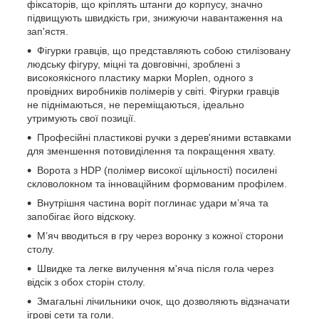
фіксаторів, що кріплять штанги до корпусу, значно
підвищують швидкість гри, знижуючи навантаження на
зап'ястя.
Фігурки гравців, що представляють собою стилізовану
людську фігуру, міцні та довговічні, зроблені з
високоякісного пластику марки Moplen, одного з
провідних виробників полімерів у світі. Фігурки гравців
не піднімаються, не переміщаються, ідеально
утримують свої позиції.
Професійні пластикові ручки з дерев'яними вставками
для зменшення потовиділення та покращення хвату.
Ворота з HDP (полімер високої щільності) посилені
скловолокном та інноваційним формованим профілем.
Внутрішня частина воріт поглинає удари м’яча та
запобігає його відскоку.
Мʼяч вводиться в гру через воронку з кожної сторони
столу.
Швидке та легке вилучення м'яча після гола через
відсік з обох сторін столу.
Змагальні лічильники очок, що дозволяють відзначати
ігрові сети та голи.