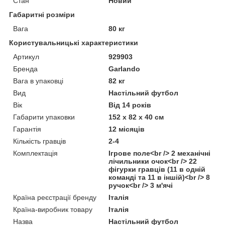
Стан
Новий
Габаритні розміри
Вага
80 кг
Користувальницькі характеристики
Артикул
929903
Бренда
Garlando
Вага в упаковці
82 кг
Вид
Настільний футбол
Вік
Від 14 років
Габарити упаковки
152 x 82 x 40 см
Гарантія
12 місяців
Кількість гравців
2-4
Комплектація
Ігрове поле<br /> 2 механічні
лічильники очок<br /> 22
фігурки гравців (11 в одній
команді та 11 в іншій)<br /> 8
ручок<br /> 3 м'ячі
Країна реєстрації бренду
Італія
Країна-виробник товару
Італія
Назва
Настільний футбол