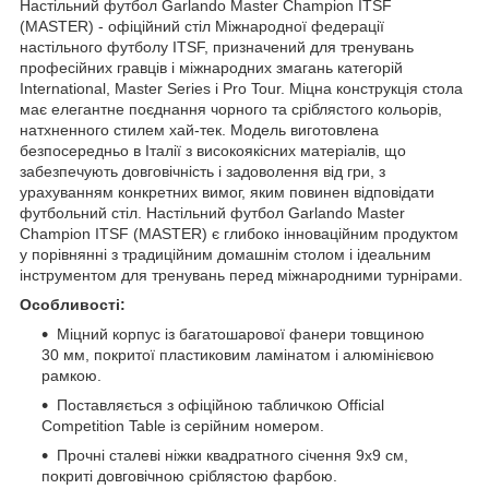
Настільний футбол Garlando Master Champion ITSF
(MASTER) - офіційний стіл Міжнародної федерації
настільного футболу ITSF, призначений для тренувань
професійних гравців і міжнародних змагань категорій
International, Master Series і Pro Tour. Міцна конструкція стола
має елегантне поєднання чорного та сріблястого кольорів,
натхненного стилем хай-тек. Модель виготовлена
безпосередньо в Італії з високоякісних матеріалів, що
забезпечують довговічність і задоволення від гри, з
урахуванням конкретних вимог, яким повинен відповідати
футбольний стіл. Настільний футбол Garlando Master
Champion ITSF (MASTER) є глибоко інноваційним продуктом
у порівнянні з традиційним домашнім столом і ідеальним
інструментом для тренувань перед міжнародними турнірами.
Особливості:
Міцний корпус із багатошарової фанери товщиною
30 мм, покритої пластиковим ламінатом і алюмінієвою
рамкою.
Поставляється з офіційною табличкою Official
Competition Table із серійним номером.
Прочні сталеві ніжки квадратного січення 9х9 см,
покриті довговічною сріблястою фарбою.