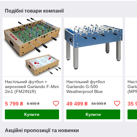
Подібні товари компанії
Настільний футбол +
Настільний футбол
Наст
аерохокей Garlando F-Mini
Garlando G-500
Garl
2in1 (FM2IN1R)
Weatherproof Blue
(MP
(G500WBLGULLA)
5 799
49 499
35 
₴
₴
6 499 ₴
54 999 ₴
Купити
Купити
Акційні пропозиції та новинки