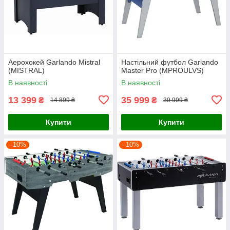
Аерохокей Garlando Mistral
Настільний футбол Garlando
(MISTRAL)
Master Pro (MPROULVS)
В наявності
В наявності
13 399
35 999
₴
₴
14 899 ₴
39 999 ₴
Купити
Купити
–10%
–10%