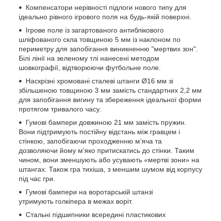
Компенсатори нерівності підлоги нового типу для
ідеально рівного ігрового поля на будь-якій поверхні.
Ігрове поле із загартованого антиблікового
шліфованого скла товщиною 5 мм із наклоном по
периметру для запобігання виникненню "мертвих зон".
Білі лінії на зеленому тлі нанесені методом
шовкографії, відтворюючи футбольне поле.
Наскрізні хромовані сталеві штанги Ø16 мм зі
збільшеною товщиною 3 мм замість стандартних 2,2 мм
для запобігання вигину та збереження ідеальної форми
протягом тривалого часу.
Гумові бампери довжиною 21 мм замість пружин.
Вони підтримують постійну відстань між гравцем і
стінкою, запобігаючи проходженню м’яча та
дозволяючи йому м’яко притискатись до стінки. Таким
чином, вони зменшують або усувають «мертві зони» на
штангах. Також гра тихіша, з меншим шумом від корпусу
під час гри.
Гумові бампери на воротарській штанзі
утримують голкіпера в межах воріт.
Стальні підшипники всередині пластикових