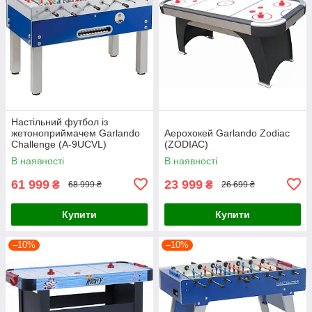
Настільний футбол із
жетоноприймачем Garlando
Аерохокей Garlando Zodiac
Challenge (A-9UCVL)
(ZODIAC)
В наявності
В наявності
61 999
23 999
₴
₴
68 999 ₴
26 699 ₴
Купити
Купити
–10%
–10%