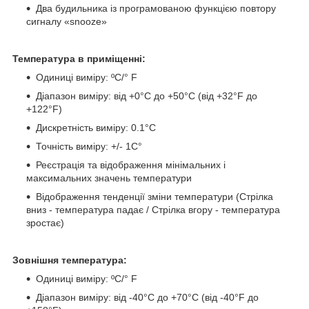
Два будильника із програмованою функцією повтору
сигналу «snooze»
Температура в приміщенні:
Одиниці виміру: ºС/° F
Діапазон виміру: від +0°C до +50°C (від +32°F до
+122°F)
Дискретність виміру: 0.1°C
Точність виміру: +/- 1C°
Реєстрація та відображення мінімальних і
максимальних значень температури
Відображення тенденції зміни температури (Стрілка
вниз - температура падає / Стрілка вгору - температура
зростає)
Зовнішня температура:
Одиниці виміру: ºС/° F
Діапазон виміру: від -40°C до +70°C (від -40°F до