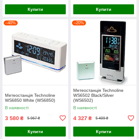
Купити
Купити
–40%
–20%
Метеостанція Technoline
Метеостанція Technoline
WS6502 Black/Silver
WS6850 White (WS6850)
(WS6502)
В наявності
В наявності
3 580
4 327
₴
₴
5 967 ₴
5 409 ₴
Купити
Купити