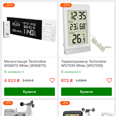
–20%
–15%
Метеостанція Technoline
Термогігрометр Technoline
WS6870 White (WS6870)
WS7039 White (WS7039)
В наявності
В наявності
4 013
872
₴
₴
5 016 ₴
1 026 ₴
Купити
Купити
–8%
–8%