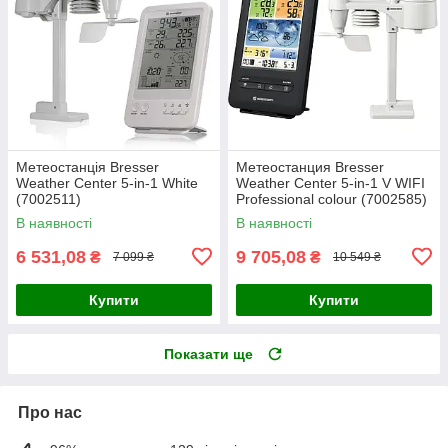
Метеостанція Bresser
Метеостанция Bresser
Weather Center 5-in-1 White
Weather Center 5-in-1 V WIFI
(7002511)
Professional colour (7002585)
В наявності
В наявності
6 531,08
9 705,08
₴
₴
7 099 ₴
10 549 ₴
Купити
Купити
Показати ще
Про нас