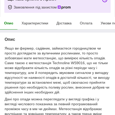
Замовлення під захистом
Опис
Характеристики
Доставка
Оплата
Умови п
Опис
Якщо ви фермер, садівник, займаєтеся городництвом чи
просто доглядаєте за вуличними рослинами, то просто
зобовязані мати метеостанцію, що вимірює кількість опадів.
Саме такою є метеостанція Technoline WS9016, що не тільки
може відображти кількість опадів за різні періоди часу і
температуру, але й попередить звуковим сигналом у випадку
відсутності чи наявності опадів в достатній кількості, чи виходу
температури за встановлені межі, щоб своєчасно прийняти
рішення про необхідність поливу рослин, внесення добрив чи
здійснення інших необхідних дій.
Дані про опади можна переглядати у вигляді графіка і у
вигляді числового показника за певний програмований
проміжок часу в мм чи дюймах. Метеостанція відображає
внутрішню та зовнішню температуру, а також тренд зміни