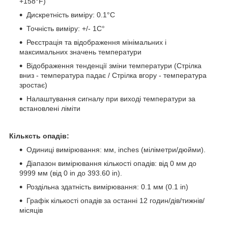
+158°F)
Дискретність виміру: 0.1°C
Точність виміру: +/- 1C°
Реєстрація та відображення мінімальних і
максимальних значень температури
Відображення тенденції зміни температури (Стрілка
вниз - температура падає / Стрілка вгору - температура
зростає)
Налаштування сигналу при виході температури за
встановлені ліміти
Кільксть опадів:
Одиниці вимірювання: мм, inches (міліметри/дюйми).
Діапазон вимірювання кількості опадів: від 0 мм до
9999 мм (від 0 in до 393.60 in).
Роздільна здатність вимірювання: 0.1 мм (0.1 in)
Графік кількості опадів за останні 12 годин/дів/тижнів/
місяців