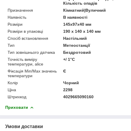
Кількість опадів
Призначення
Кімнатний|Вуличний
Наявність
В наявності
Розміри
145х97х40 мм
Розміри в упаковці
190 х 140 х 140 мм
Спосіб встановлення
Настільний
Тип
Метеостанції
Тип зовнішнього датчика
Бездротовий
Точність виміру
+/ 1°С
температури, alice
Фіксація Min/Max значень
Є
температури
Колір
Чорний
Ціна
2298
Штрихкод
4029665090160
Приховати
Умови доставки