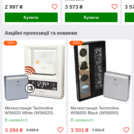
2 997
3 573
3 5
₴
₴
Купити
Купити
Акційні пропозиції та новинки
–50%
–50%
Метеостанція Technoline
Метеостанція Technoline
WS6620 White (WS6620)
WS6650 Black (WS6650)
В наявності
В наявності
3 294
3 501
₴
₴
6 588 ₴
7 002 ₴