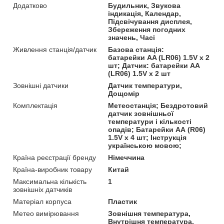
Додатково
Будильник, Звукова
індикація, Календар,
Підсвічування дисплея,
Збереження погодних
значень, Часі
Живлення станція/датчик
Базова станція:
батарейки АA (LR06) 1.5V х 2
шт; Датчик: батарейки АA
(LR06) 1.5V х 2 шт
Зовнішні датчики
Датчик температури,
Дощомір
Комплектація
Метеостанція; Бездротовий
датчик зовнішньої
температури і кількості
опадів; Батарейки AA (R06)
1.5V х 4 шт; Інструкція
українською мовою;
Країна реєстрації бренду
Німеччина
Країна-виробник товару
Китай
Максимальна кількість
1
зовнішніх датчиків
Матеріал корпуса
Пластик
Метео вимірювання
Зовнішня температура,
Внутрішня температура,