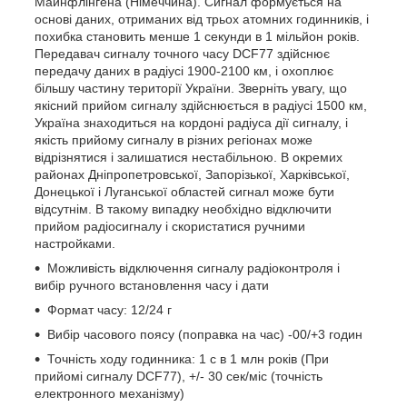
Майнфлінгена (Німеччина). Сигнал формується на
основі даних, отриманих від трьох атомних годинників, і
похибка становить менше 1 секунди в 1 мільйон років.
Передавач сигналу точного часу DCF77 здійснює
передачу даних в радіусі 1900-2100 км, і охоплює
більшу частину території України. Зверніть увагу, що
якісний прийом сигналу здійснюється в радіусі 1500 км,
Україна знаходиться на кордоні радіуса дії сигналу, і
якість прийому сигналу в різних регіонах може
відрізнятися і залишатися нестабільною. В окремих
районах Дніпропетровської, Запорізької, Харківської,
Донецької і Луганської областей сигнал може бути
відсутнім. В такому випадку необхідно відключити
прийом радіосигналу і скористатися ручними
настройками.
Можливість відключення сигналу радіоконтроля і
вибір ручного встановлення часу і дати
Формат часу: 12/24 г
Вибір часового поясу (поправка на час) -00/+3 годин
Точність ходу годинника: 1 с в 1 млн років (При
прийомі сигналу DCF77), +/- 30 сек/міс (точність
електронного механізму)