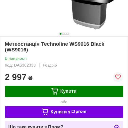
Метеостанція Technoline WS9016 Black
(WS9016)
В наявності
Код: DAS302333
Роздріб
2 997
₴
Купити
або
Купити з
Що таке купити з Пром?