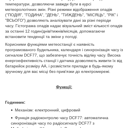
температури, дозволяючи завжди бути в курсі
метеорологічних змін. Різні режими відображення опадів
("ПОДІЯ", "ГОДИНА", "ДЕНЬ", "ТИЖДЕНЬ", "МІСЯЦЬ", "РІК" і
"ВСЬОГО") дозволяють аналізувати дані за різні періоди
часу. Гістограма опадів надає візуальний зміст кількості опадів
за останні 12 годин/днів/тижнів/місяців, допомагаючи
встановити тенденції та зміни у погоді.
Корисними функціями метеостанції є наявність
програмованого будильника, календаря і синхронізація часу із
сигналом DCF77, що забезпечує точність відліку часу. Висока
енергоефективність станції і датчика дозволяють живити їх від
батарейок розміру АА, і розмістити прилади в будь-якому
зручному для вас місці без прив'язки до електромережі.
Функції:
Годинник:
Механізм: електронний, цифровий
Функція радіоконтролю часу DCF77: автоматична
синхронізація часу по радіосигналу DCF77 з