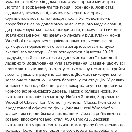
кухарів та любителів домашнього кулінарного мистецтва.
Логотип із зображенням тризубця Посейдона, який став
відомим у всьому світі, символізує єдність форми,
функціональності та найвищої якості. Усі моделі ножів
розробляються за допомогою комп'ютерного моделювання,
де розраховуються всі характеристики, в результаті виходять
збалансовані ножі, які ідеально лежать у руці. Клинки ножів
Wuesthof виковуються з цілісного шматка високоякісної
вуглецевої нержавіючої сталі та загартовуються за дуже
високої температури. Леза заточуються під кутом 20-28
градусів, який визначаться за допомогою нової технології
лазерного моделювання кута заточування. Завдяки цьому всі
ножі мають виняткову гостроту, оптимальну геометрію крайки
леза та унікальні ріжучі властивості. Держаки виконуються з
ковзаючого пластику і мають безшовну конструкцію. У деяких
колекціях для оздоблення ручок використовується деревина
чорного африканського дерева. Також є колекції ножів, які
виготовлені повністю з металу. Набір з 3 ножів, 3 предмети
Wuesthof Classic Ikon Crème - у колекції Classic Ikon Cream
представлені ефектні та функціональні ножі Wuesthof з
класичним європейським виконанням. Леза виробів виконані з
кованої високолегованої сталі X50 CrMoV15, держаки
виготовлені з міцного синтетичного матеріалу біло-кремового
кольору. Кожен ніж оснащений болстером та навершям з