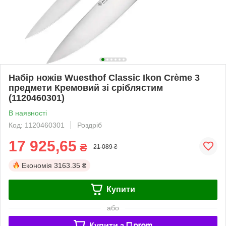
Набір ножів Wuesthof Classic Ikon Crème 3
предмети Кремовий зі сріблястим
(1120460301)
В наявності
Код: 1120460301
Роздріб
17 925,65
₴
21 089 ₴
Економія
3163.35 ₴
Купити
або
Купити з