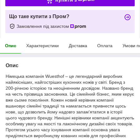
Що таке купити з Пром?
Замовлення під захистом
Опис
Характеристики
Доставка
Оплата
Умови п
Опис
Німецька компанія Wuesthof – це легендарний виробник
найякісніших, найгостріших кухонних ножів у світі. Бренд з
200-річною історією та неоціненним досвідом. Названо бренд
на честь прізвища засновника. Це сімейний бізнес, яким керує
вже сьоме покоління. Кожен новий керівник компанії
вшановує сімейні традиції та намагається привнести щось
нове, що дозволить йому надовго запам'ятатися в історії
цього чудового бренду. Нинішні керівники компанії акцентують
особливу увагу на якості та лаконічному дизайні своїх товарів.
Протягом усього часу існування компанії основна увага
приділяється виробництву кованих ножів для професійних