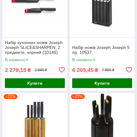
Набір кухонних ножів Joseph
Joseph SLICE&SHARPEN, 2
Набір ножів Joseph Joseph 5
предмети, чорний (10146)
пр. 10537
В наявності
В наявності
2 279,15
6 205,45
₴
₴
2 885 ₴
7 855 ₴
Купити
Купити
–21%
–21%