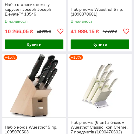
Набір сталевих ножів у
каруселі Joseph Joseph
Набір ножів Wuesthof 6 пр.
Elevate™ 10546
(1090370601)
В наявності
В наявності
10 266,05
41 989,15
₴
₴
12 995 ₴
49 399 ₴
Купити
Купити
–15%
–15%
Набір ножів (6 шт) з блоком
Набір ножів Wuesthof 5 пр.
Wuesthof Classic Ikon Creme,
1095070503
7 предметів (1090470602)