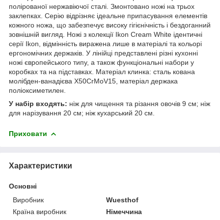
полірованої нержавіючої сталі. Змонтовано ножі на трьох
заклепках. Серію відрізняє ідеальне припасування елементів
кожного ножа, що забезпечує високу гігієнічність і бездоганний
зовнішній вигляд. Ножі з колекції Ikon Cream White ідентичні
серії Ikon, відмінність виражена лише в матеріалі та кольорі
ергономічних держаків. У лінійці представлені різні кухонні
ножі європейського типу, а також функціональні набори у
коробках та на підставках. Матеріал клинка: сталь кована
молібден-ванадієва X50CrMoV15, матеріал держака
поліоксиметилен.
У набір входять:
ніж для чищення та різання овочів 9 см; ніж
для нарізування 20 см; ніж кухарський 20 см.
Приховати
Характеристики
Основні
Виробник
Wuesthof
Країна виробник
Німеччина