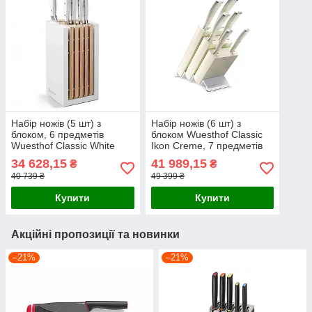
Набір ножів (5 шт) з
Набір ножів (6 шт) з
блоком, 6 предметів
блоком Wuesthof Classic
Wuesthof Classic White
Ikon Creme, 7 предметів
(1090270501)
(1090470602)
34 628,15
41 989,15
₴
₴
40 739 ₴
49 399 ₴
Купити
Купити
Акційні пропозиції та новинки
–21%
–21%