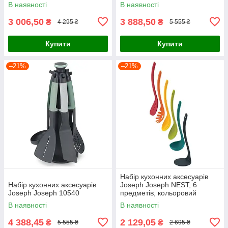
різнокольоровий, 9 предметів
В наявності
В наявності
(40031)
3 006,50
3 888,50
₴
₴
4 295 ₴
5 555 ₴
Купити
Купити
–21%
–21%
Набір кухонних аксесуарів
Набір кухонних аксесуарів
Joseph Joseph NEST, 6
Joseph Joseph 10540
предметів, кольоровий
(10124)
В наявності
В наявності
4 388,45
2 129,05
₴
₴
5 555 ₴
2 695 ₴