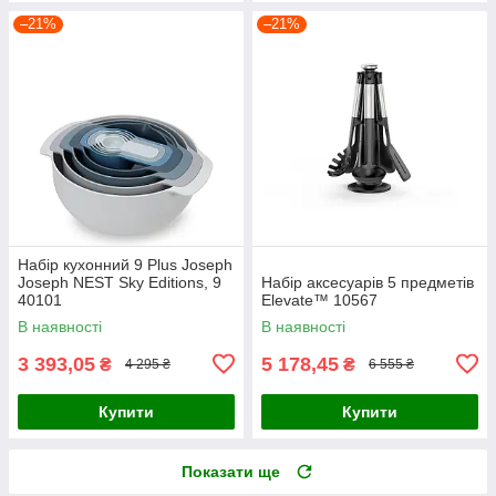
–21%
–21%
Набір кухонний 9 Plus Joseph
Joseph NEST Sky Editions, 9
Набір аксесуарів 5 предметів
40101
Elevate™ 10567
В наявності
В наявності
3 393,05
5 178,45
₴
₴
4 295 ₴
6 555 ₴
Купити
Купити
Показати ще