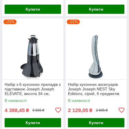
Купити
Купити
–21%
–21%
Набір з 6 кухонних приладів з
Набір кухонних аксесуарів
підставкою Joseph Joseph
Joseph Joseph NEST Sky
ELEVATE, висота 34 см,
Editions, сірий, 6 предметів
сірий, 7 предметів (10525)
(10526)
В наявності
В наявності
4 388,45
2 129,05
₴
₴
5 555 ₴
2 695 ₴
Купити
Купити