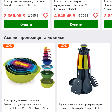
Набір аксесуарів для вок
Набір аксесуарів 5
Набі
Nest™ Fusion 10576
предметів Elevate™
Jose
Fusion 10568
Stee
2 366,05
4 546,45
2 8
₴
₴
2 995 ₴
5 755 ₴
Купити
Купити
Акційні пропозиції та новинки
–30%
–30%
Набір кухонних мисок
багатофункціональний
Кухарський набір приладів
JOSEPH JOSEPH Nest Plus,
Joseph Joseph 7 пр 10118