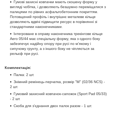
Гумові захисні ковпачки мають скошену форму у
вигляді чобітка, і дозволяють безшумно переміщатися з
палицями по рівних асфальтобетонним покриттям.
Потовщений профіль і внутрішнє металеве кільце
дозволяють вдвічі підвищити ресурс в порівнянні зі
стандартними наконечниками.
Інтегроване в оправу наконечника трекінгове кільце
Aero 05/44 має спеціальну форму, яка з одного боку
забезпечує надійну опору при русі по м'якому і
сипучому грунту, а з іншого боку не чіпляється за
рельєф при русі.
Комплектація:
Палка: 2 шт.
Знімний ремінець-перчатка, розмір "M" (02/36 NCS) -
2 шт.
Гумовий захисний ковпачок-сапожок (Sport Pad 05/33)
- 2 шт.
Скоба для з'єднання двох палок разом - 1 шт.