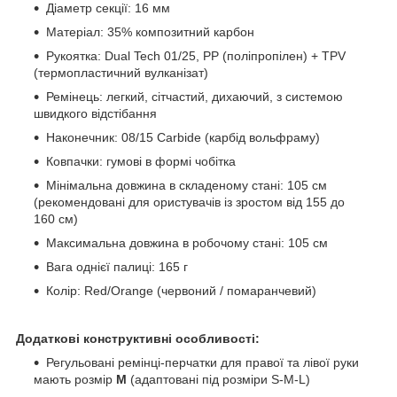
Діаметр секції: 16 мм
Матеріал: 35% композитний карбон
Рукоятка: Dual Tech 01/25, PP (поліпропілен) + TPV
(термопластичний вулканізат)
Ремінець: легкий, сітчастий, дихаючий, з системою
швидкого відстібання
Наконечник: 08/15 Carbide (карбід вольфраму)
Ковпачки: гумові в формі чобітка
Мінімальна довжина в складеному стані: 105 см
(рекомендовані для ористувачів із зростом від 155 до
160 см)
Максимальна довжина в робочому стані: 105 см
Вага однієї палиці: 165 г
Колір: Red/Orange (червоний / помаранчевий)
Додаткові конструктивні особливості:
Регульовані ремінці-перчатки для правої та лівої руки
мають розмір
M
(адаптовані під розміри S-M-L)