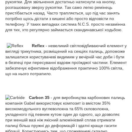
рукоятки. Для звільнення достатньо натиснути на кнопку,
розташовану зверху рукоятки. Так само легко ремінець
пристібається назад. Часто трапляється, що під час занять
потрібно щось дістати з кишені або просто відповісти по
телефону. У таких випадках система N.C.S. просто незамінна
для тих, хто регулярно займається скандинавської ходьбою.
Reflex
- невеликий світловідбиваючий елемент у
вигляді трикутника, розміщений на секціях палиць, допоможе
залишатися користувачеві видимим у вечірній час доби і бути
в безпеці при пересуванні вздовж проїжджої частини. Елемент
забезпечує ефективне відображення практично 100% світла,
що на нього потрапило.
Carbon 35
- для виробництва карбонових палиць
компанія Gabel використовує композит із вмістом 35%
високомодульного вуглеволокна та 65% скловолокна,
укладеного під певним кутом один до одного, що дозволяє
при меншій вазі ніж якісний алюмінієвий сплав отримати
палиці більш пружні до деформацій і здатні краще гасити
вібрації. Користуючись тим, що споживачеві складно