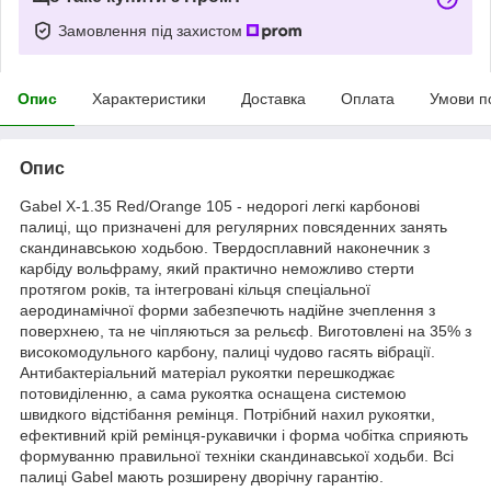
Замовлення під захистом
Опис
Характеристики
Доставка
Оплата
Умови п
Опис
Gabel X-1.35 Red/Orange 105 - недорогі легкі карбонові
палиці, що призначені для регулярних повсяденних занять
скандинавською ходьбою. Твердосплавний наконечник з
карбіду вольфраму, який практично неможливо стерти
протягом років, та інтегровані кільця спеціальної
аеродинамічної форми забезпечють надійне зчеплення з
поверхнею, та не чіпляються за рельєф. Виготовлені на 35% з
високомодульного карбону, палиці чудово гасять вібрації.
Антибактеріальний матеріал рукоятки перешкоджає
потовиділенню, а сама рукоятка оснащена системою
швидкого відстібання ремінця. Потрібний нахил рукоятки,
ефективний крій ремінця-рукавички і форма чобітка сприяють
формуванню правильної техніки скандинавської ходьби. Всі
палиці Gabel мають розширену дворічну гарантію.