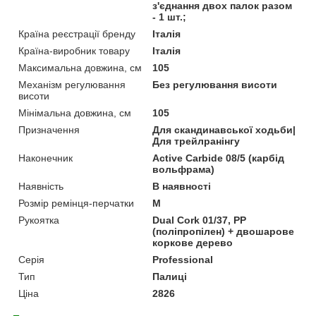
з'єднання двох палок разом
- 1 шт.;
Країна реєстрації бренду
Італія
Країна-виробник товару
Італія
Максимальна довжина, см
105
Механізм регулювання
Без регулювання висоти
висоти
Мінімальна довжина, см
105
Призначення
Для скандинавської ходьби|
Для трейлранінгу
Наконечник
Active Carbide 08/5 (карбід
вольфрама)
Наявність
В наявності
Розмір ремінця-перчатки
M
Рукоятка
Dual Cork 01/37, PP
(поліпропілен) + двошарове
коркове дерево
Серія
Professional
Тип
Палиці
Ціна
2826