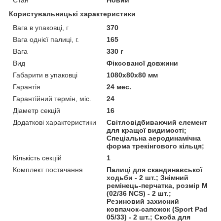
Користувальницькі характеристики
Вага в упаковці, г
370
Вага однієї палиці, г.
165
Вага
330 г
Вид
Фіксованої довжини
Габарити в упаковці
1080х80х80 мм
Гарантія
24 мес.
Гарантійний термін, міс.
24
Діаметр секцій
16
Додаткові характеристики
Світловідбиваючий елемент
для кращої видимості;
Спеціальна аеродинамічна
форма трекінгового кільця;
Кількість секцій
1
Комплект постачання
Палиці для скандинавської
ходьби - 2 шт.; Знімний
ремінець-перчатка, розмір M
(02/36 NCS) - 2 шт.;
Резиновий захисний
ковпачок-сапожок (Sport Pad
05/33) - 2 шт.; Скоба для