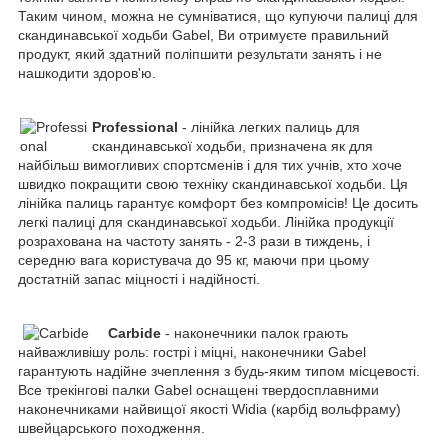
Таким чином, можна не сумніватися, що купуючи палиці для
скандинавської ходьби Gabel, Ви отримуєте правильний
продукт, який здатний поліпшити результати занять і не
нашкодити здоров'ю.
Professional
- лінійка легких палиць для
скандинавської ходьби, призначена як для
найбільш вимогливих спортсменів і для тих учнів, хто хоче
швидко покращити свою техніку скандинавської ходьби. Ця
лінійка палиць гарантує комфорт без компромісів! Це досить
легкі палиці для скандинавської ходьби. Лінійка продукції
розрахована на частоту занять - 2-3 рази в тиждень, і
середню вага користувача до 95 кг, маючи при цьому
достатній запас міцності і надійності.
Carbide
- наконечники палок грають
найважливішу роль: гострі і міцні, наконечники Gabel
гарантують надійне зчеплення з будь-яким типом місцевості.
Все трекінгові палки Gabel оснащені твердосплавними
наконечниками найвищої якості Widia (карбід вольфраму)
швейцарського походження.