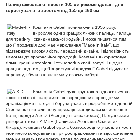
Палиці фіксованої висоти 105 см рекомендовані для
користувачів із зростом від 155 до 160 см
Компанія Gabel, починаючи з 1956 року,
виробляє одні з кращих лижних палиць, палиць
для трекінгу і скандинавської ходьби, і може пишатися тим,
що її продукція досі має маркування "Made in Italy", що
підтверджує високу якість, передовий дизайн, і відповідність
вимогам до професійної продукції. Компанія використовує
тільки кращі матеріали і технології в своїй галузі, і щодня
працює над тим, щоб користувачі продукції Gabel відчували
перевагу, і були впевненими у своєму виборі.
Компанія Gabel дуже грунтовно відноситься до
кожного зі своїх напрямків, співпрацюючи з провідними
організаціями в галузі, і беручи участь в розробці методологій.
Стоячи біля витоків популяризації скандинавської ходьби в
Італії, поряд з A.S.D. (Асоціація нових стежок), Падуанським
університетом, і AIMEF (Італійська Асоціація Сімейних
Лікарів), компанія Gabel брала безпосередню участь в якості
технічного консультанта при доопрацюванні та вдосконаленні
техніки занять і комплексу вправ по скандинавської ходьбі.