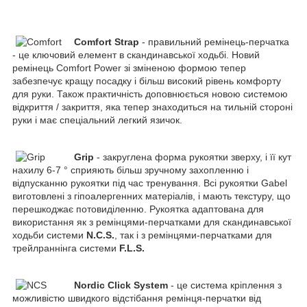
Comfort Strap
- правильний ремінець-перчатка
- це ключовий елемент в скандинавської ходьбі. Новий
ремінець Comfort Power зі зміненою формою тепер
забезпечує кращу посадку і більш високий рівень комфорту
для руки. Також практичність доповнюється новою системою
відкриття / закриття, яка тепер знаходиться на тильній стороні
руки і має спеціальний легкий язичок.
Grip
- закруглена форма рукоятки зверху, і її кут
нахилу 6-7 ° сприяють більш зручному захопленню і
відпусканню рукоятки під час тренування. Всі рукоятки Gabel
виготовлені з гіпоалергенних матеріалів, і мають текстуру, що
перешкоджає потовиділенню. Рукоятка адаптована для
використання як з ремінцями-перчатками для скандинавської
ходьби системи
N.C.S.
, так і з ремінцями-перчатками для
трейлраннінга системи
F.L.S.
Nordic Click System
- це система кріплення з
можливістю швидкого відстібання ремінця-перчатки від