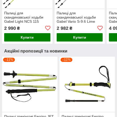
Палиці для
Палиці для
Пали
скандинавської ходьби
скандинавської ходьби
скан
Gabel Light NCS 115
Gabel Vario S-9.6 Lime
Gabe
(7009341361150)
(7008350530000)
Oran
2 990
2 982
4 0
₴
₴
(700
Купити
Купити
Акційні пропозиції та новинки
–11%
–11%
Палиці трекінгові Ferrino JET
Палиці трекінгові Ferrino