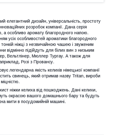
ий елегантний дизайн, універсальність, простоту
 інноваційних розробок компанії. Дана серія
ір, а особливо аромату благородного напою.
анням усіх особливостей ароматики благородного
 тонкій ніжці з незвичайною чашею і звуженим
и відмінно підійдуть для білих вин з низьким
нер, Вельтлінер, Мюллер Тургау. А також для
априклад, Розі з Провансу.
вує легендарна якість келихів німецької компанії
стить свинець, який отримав назву Tritan, вироби
міцністю.
хист ніжки келиха від пошкоджень. Дані келихи,
ануть окрасою вашого домашнього бару та будуть
жна мити в посудомийній машині.