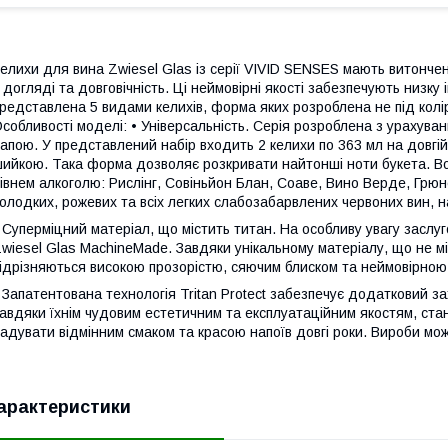
елихи для вина Zwiesel Glas із серії VIVID SENSES мають витончен
 догляді та довговічність. Ці неймовірні якості забезпечують низку
редставлена ​​5 видами келихів, форма яких розроблена не під кол
собливості моделі: • Універсальність. Серія розроблена з урахув
апою. У представлений набір входить 2 келихи по 363 мл на довгій
ийкою. Така форма дозволяє розкривати найтонші ноти букета. Вон
івнем алкоголю: Рислінг, Совіньйон Блан, Соаве, Вино Верде, Грю
олодких, рожевих та всіх легких слабозабарвлених червоних вин, н
 Суперміцний матеріал, що містить титан. На особливу увагу заслуго
wiesel Glas MachineMade. Завдяки унікальному матеріалу, що не мі
ідрізняються високою прозорістю, сяючим блиском та неймовірною 
 Запатентована технологія Tritan Protect забезпечує додатковий за
авдяки їхнім чудовим естетичним та експлуатаційним якостям, ст
адувати відмінним смаком та красою напоїв довгі роки. Вироби мо
арактеристики