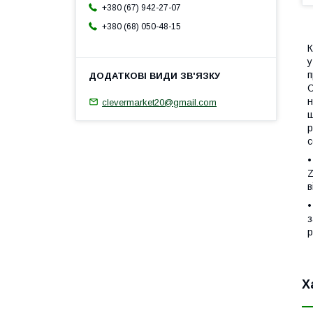
+380 (67) 942-27-07
+380 (68) 050-48-15
К
у
п
О
н
clevermarket20@gmail.com
ш
р
с
•
Z
в
•
з
р
Х