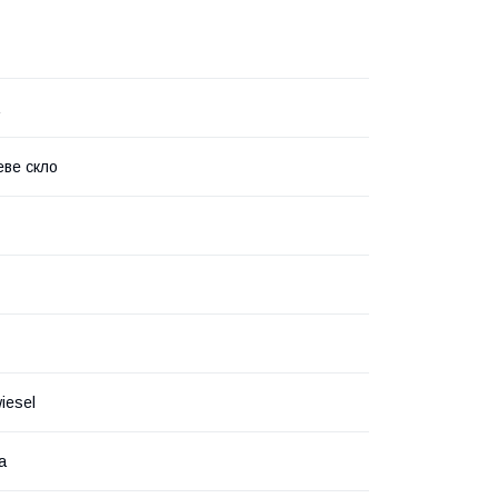
ве скло
iesel
а