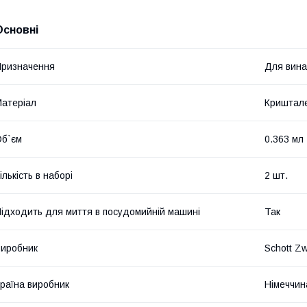
Основні
ризначення
Для вина
атеріал
Криштале
б`єм
0.363 мл
ількість в наборі
2 шт.
ідходить для миття в посудомийній машині
Так
иробник
Schott Zw
раїна виробник
Німеччин