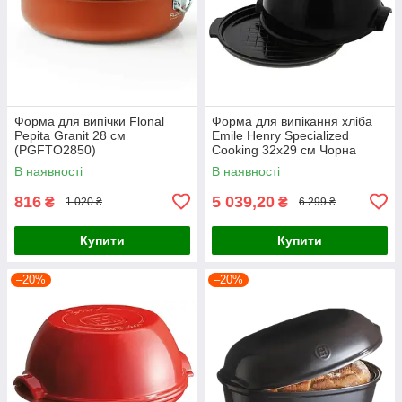
Форма для випічки Flonal
Форма для випікання хліба
Pepita Granit 28 см
Emile Henry Specialized
(PGFTO2850)
Cooking 32х29 см Чорна
(795507)
В наявності
В наявності
816
5 039,20
₴
₴
1 020 ₴
6 299 ₴
Купити
Купити
–20%
–20%