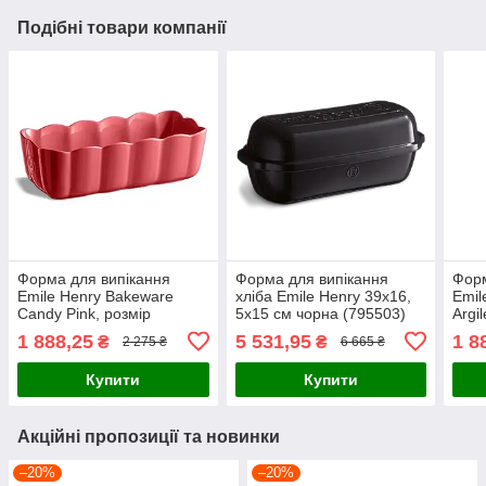
Подібні товари компанії
Форма для випікання
Форма для випікання
Форм
Emile Henry Bakeware
хліба Emile Henry 39х16,
Emil
Candy Pink, розмір
5х15 см чорна (795503)
Argi
28,5х13х9 см, 5,5 л
см (
1 888,25
5 531,95
1 8
₴
₴
2 275 ₴
6 665 ₴
(476353)
Купити
Купити
Акційні пропозиції та новинки
–20%
–20%