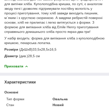
для випічки хліба. Куполоподібна кришка, по суті, є аналогом
зводу печі і дозволяє підтримувати постійну вологість у
процесі приготування, тому хліб завжди виходить пишним,
м`яким і з хрусткою скоринкою. А завдяки ребристій поверхні
основи, хліб не прилипає і легко витягується з форми. З
формою для випікання хліба від Emile Henry приготування
справжнього домашнього хліба просто якраз-два-три!
У набір входить: форма для випікання хліба з куполоподібною
кришкою, пекарська лопатка.
Розміри
(ДхШхВ)33,5x28,5x16,5
Діаметр
(див.)28,5 см
Приховати
Характеристики
Основні
Тип форми
Овальна
Стан
Новий