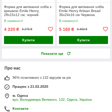
Форма для випікання хліба з
Форма для випікання хліба
кришкою Emile Henry,
Emile Henry Artisan Bread
28x15x12 см, чорний
36х24х16 см Червона
(795504)
(345501)
В наявності
В наявності
4 220
5 160
₴
₴
5 275 ₴
6 450 ₴
Купити
Купити
Показати ще
Про нас
96% позитивних з 132 відгуків за рік
Працює з 21.02.2020
м. Одеса
вул. Володимира Великого, 132, Одеса, Україна
Контакти