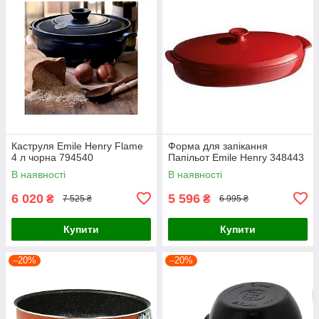
Каструля Emile Henry Flame
Форма для запікання
4 л чорна 794540
Папільот Emile Henry 348443
В наявності
В наявності
6 020
5 596
₴
₴
7 525 ₴
6 995 ₴
Купити
Купити
–20%
–20%