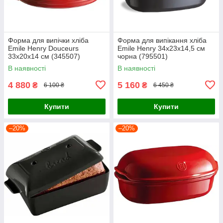
Форма для випічки хліба
Форма для випікання хліба
Emile Henry Douceurs
Emile Henry 34х23х14,5 см
33х20х14 см (345507)
чорна (795501)
В наявності
В наявності
4 880
5 160
₴
₴
6 100 ₴
6 450 ₴
Купити
Купити
–20%
–20%