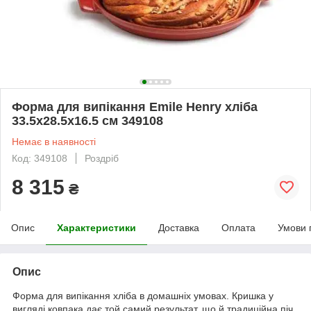
Форма для випікання Emile Henry хліба
33.5x28.5x16.5 см 349108
Немає в наявності
Код: 349108
Роздріб
8 315
₴
Опис
Характеристики
Доставка
Оплата
Умови 
Опис
Форма для випікання хліба в домашніх умовах. Кришка у
вигляді ковпака дає той самий результат, що й традиційна піч