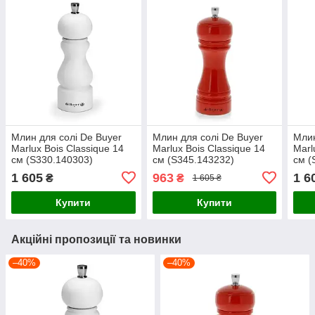
Млин для солі De Buyer
Млин для солі De Buyer
Млин
Marlux Bois Classique 14
Marlux Bois Classique 14
Marl
см (S330.140303)
см (S345.143232)
см (
1 605
963
1 6
₴
₴
1 605 ₴
Купити
Купити
Акційні пропозиції та новинки
–40%
–40%