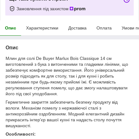
Замовлення під захистом
Опис
Характеристики
Доставка
Оплата
Умови п
Опис
Млин для солі De Buyer Marlux Bois Classique 14 см
виготовлений з бука з витонченими та гладкими лініями, що
забезпечує комфортне використання. Його універсальний
розмір підходить як для столу, так і для кухні і робить
незамінним при будь-якому прийомі їжі. Є можливість
регулювання ступеня помелу, що дає змогу налаштовувати
його під свої уподобання.
Герметичне закриття забезпечить безпеку продукту від
вологи. Механізм помелу з нержавіючої сталі з
антикорозійним оздобленням. Модний елегантний дизайн
прикрасить інтер'єр вашої кухні та надасть столу почуття
вишуканості.
Особливості: