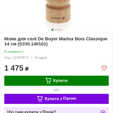
Млин для солі De Buyer Marlux Bois Classique
14 см (S330.140101)
В наявності
Код: 21400872
Роздріб
1 475
₴
Купити
або
Купити з
Що таке купити з Пром?