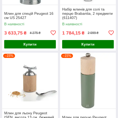
Набір млинів для солі та
Млин для спецій Peugeot 16
перцю Brabantia, 2 предмети
см US 25427
(611407)
В наявності
В наявності
3 633,75
1 784,15
₴
₴
4 275 ₴
2 099 ₴
Купити
Купити
–15%
–15%
Млин для льону Peugeot
ISEN, висота 13 см, бежевий
Млин для перцю Peugeot