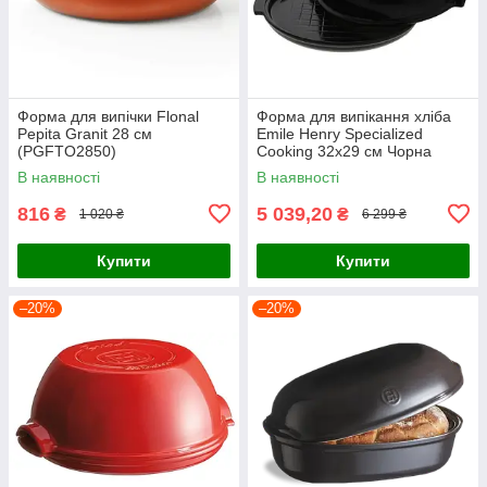
Форма для випічки Flonal
Форма для випікання хліба
Pepita Granit 28 см
Emile Henry Specialized
(PGFTO2850)
Cooking 32х29 см Чорна
(795507)
В наявності
В наявності
816
5 039,20
₴
₴
1 020 ₴
6 299 ₴
Купити
Купити
–20%
–20%