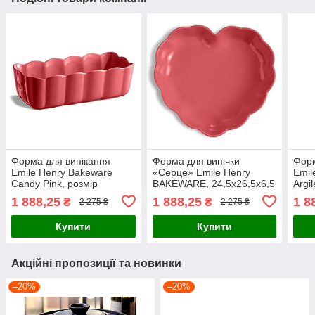
Форма для випікання
Форма для випічки
Форм
Emile Henry Bakeware
«Серце» Emile Henry
Emil
Candy Pink, розмір
BAKEWARE, 24,5х26,5х6,5
Argi
28,5х13х9 см, 5,5 л
см, рожева карамель
см (
1 888,25
1 888,25
1 8
₴
₴
2 275 ₴
2 275 ₴
(476353)
(476153)
Купити
Купити
Акційні пропозиції та новинки
–20%
–20%