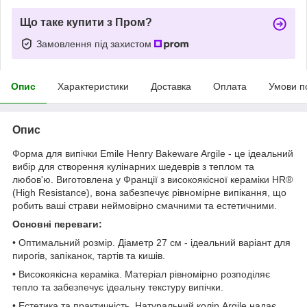
Що таке купити з Пром?
Замовлення під захистом
Опис
Характеристики
Доставка
Оплата
Умови п
Опис
Форма для випічки Emile Henry Bakeware Argile - це ідеальний
вибір для створення кулінарних шедеврів з теплом та
любов'ю. Виготовлена ​​у Франції з високоякісної кераміки HR®
(High Resistance), вона забезпечує рівномірне випікання, що
робить ваші страви неймовірно смачними та естетичними.
Основні переваги:
• Оптимальний розмір. Діаметр 27 см - ідеальний варіант для
пирогів, запіканок, тартів та кишів.
• Високоякісна кераміка. Матеріал рівномірно розподіляє
тепло та забезпечує ідеальну текстуру випічки.
• Естетика та практичність. Натуральний колір Argile надає