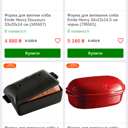
Форма для випічки хліба
Форма для випікання хліба
Emile Henry Douceurs
Emile Henry 34х23х14,5 см
33х20х14 см (345507)
чорна (795501)
В наявності
В наявності
4 880
5 160
₴
₴
6 100 ₴
6 450 ₴
Купити
Купити
–20%
–20%
Форма для випікання хліба з
Форма для випікання хліба