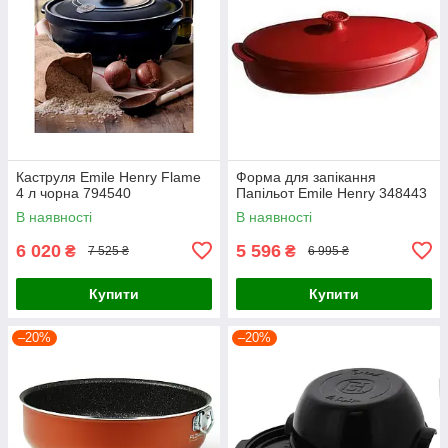
Каструля Emile Henry Flame
Форма для запікання
4 л чорна 794540
Папільот Emile Henry 348443
В наявності
В наявності
6 020
5 596
₴
₴
7 525 ₴
6 995 ₴
Купити
Купити
–20%
–20%