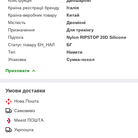
Конструкція
Двошарові
Країна реєстрації бренду
Італія
Країна-виробник товару
Китай
Місткість
Двомісні
Призначення
Для трекінгу
Підлога
Nylon RIPSTOP 20D Silicone
Статус товару БН_НАЛ
БГ
Тип
Намети
Упаковка
Сумка-чохол
Приховати
Умови доставки
Нова Пошта
Самовивіз
Meest ПОШТА
Укрпошта