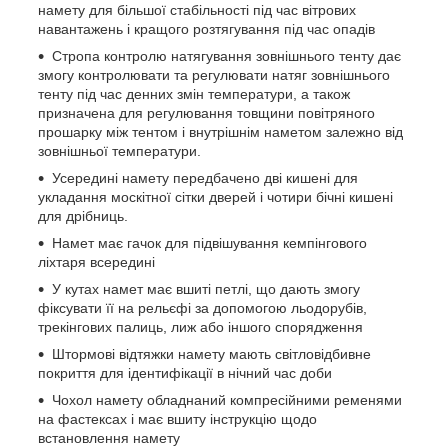
намету для більшої стабільності під час вітрових
навантажень і кращого розтягування під час опадів
Стропа контролю натягування зовнішнього тенту дає
змогу контролювати та регулювати натяг зовнішнього
тенту під час денних змін температури, а також
призначена для регулювання товщини повітряного
прошарку між тентом і внутрішнім наметом залежно від
зовнішньої температури.
Усередині намету передбачено дві кишені для
укладання москітної сітки дверей і чотири бічні кишені
для дрібниць.
Намет має гачок для підвішування кемпінгового
ліхтаря всередині
У кутах намет має вшиті петлі, що дають змогу
фіксувати її на рельєфі за допомогою льодорубів,
трекінгових палиць, лиж або іншого спорядження
Штормові відтяжки намету мають світловідбивне
покриття для ідентифікації в нічний час доби
Чохол намету обладнаний компресійними ременями
на фастексах і має вшиту інструкцію щодо
встановлення намету