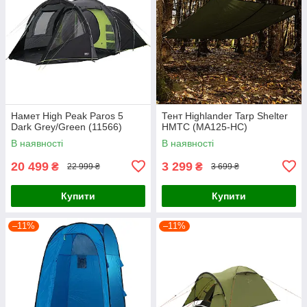
Намет High Peak Paros 5
Тент Highlander Tarp Shelter
Dark Grey/Green (11566)
HMTC (MA125-HC)
В наявності
В наявності
20 499
3 299
₴
₴
22 999 ₴
3 699 ₴
Купити
Купити
–11%
–11%