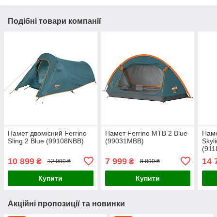
Подібні товари компанії
Намет двомісний Ferrino
Намет Ferrino MTB 2 Blue
Наме
Sling 2 Blue (99108NBB)
(99031MBB)
Skyl
(91
10 899
7 999
14 
₴
₴
12 099 ₴
8 899 ₴
Купити
Купити
Акційні пропозиції та новинки