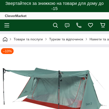
Звертайтеся за знижкою на товари для дому до
-15
CleverMarket
Товари та послуги
Туризм та відпочинок
Намети та 
–10%