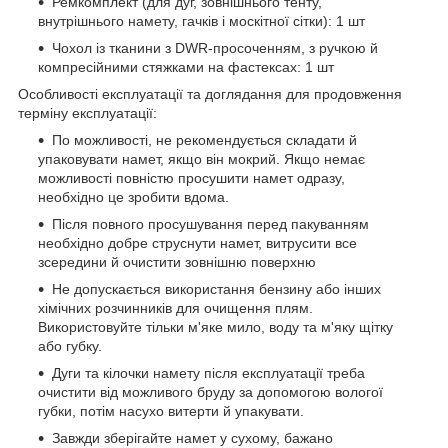
Ремкомплект (для дуг, зовнішнього тенту,
внутрішнього намету, гачків і москітної сітки): 1 шт
Чохол із тканини з DWR-просоченням, з ручкою й
компресійними стяжками на фастексах: 1 шт
Особливості експлуатації та доглядання для продовження
терміну експлуатації:
По можливості, не рекомендується складати й
упаковувати намет, якщо він мокрий. Якщо немає
можливості повністю просушити намет одразу,
необхідно це зробити вдома.
Після повного просушування перед пакуванням
необхідно добре струснути намет, витрусити все
зсередини й очистити зовнішню поверхню
Не допускається використання бензину або інших
хімічних розчинників для очищення плям.
Використовуйте тільки м'яке мило, воду та м'яку щітку
або губку.
Дуги та кілочки намету після експлуатації треба
очистити від можливого бруду за допомогою вологої
губки, потім насухо витерти й упакувати.
Завжди зберігайте намет у сухому, бажано