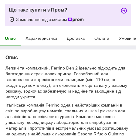
Що таке купити з Пром?
Замовлення під захистом
Опис
Характеристики
Доставка
Оплата
Умови п
Опис
Легкий та компактний, Ferrino Den 2 ідеально підходить для
багатоденних трекінгових пригод. Розроблений для
встановлення з трекінговими палицями (мін. 110 см, не
входять до комплекту), він економить місце та вагу у вашому
рюкзаку, водночас забезпечуючи надійне та захищене від
негоди укриття.
Італійська компанія Ferrino одна з найстаріших компаній в
світі по виробництву наметів, спальних мішків і рюкзаків для
альпіністів та досвідчених туристів. Компанія має свою
унікальну дослідницьку лабораторію для випробування
матеріалів і прототипів в екстремальних умовах розташовану
на одному з найбільших льодовиків Європи Rifugio Quintino