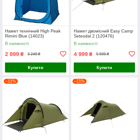
Намет технічний High Peak
Намет двомісний Easy Camp
Rimini Blue (14023)
Setesdal 2 (120476)
В наявності
В наявності
2 899
4 999
₴
₴
3 249 ₴
5 599 ₴
Купити
Купити
–11%
–11%