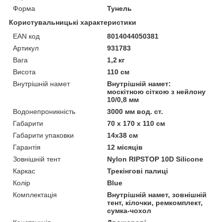
Форма
Тунель
Користувальницькі характеристики
EAN код
8014044050381
Артикул
931783
Вага
1,2 кг
Висота
110 cм
Внутрішній намет
Внутрішній намет:
москітною сіткою з нейлону
10/0,8 мм
Водонепроникність
3000 мм вод. ст.
Габарити
70 х 170 х 110 см
Габарити упаковки
14x38 см
Гарантія
12 місяців
Зовнішній тент
Nylon RIPSTOP 10D Silicone
Каркас
Трекінгові палиці
Колір
Blue
Комплектація
Внутрішній намет, зовнішній
тент, кілочки, ремкомплект,
сумка-чохол