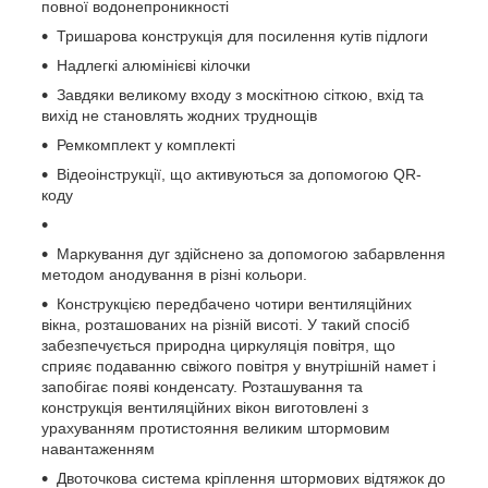
повної водонепроникності
Тришарова конструкція для посилення кутів підлоги
Надлегкі алюмінієві кілочки
Завдяки великому входу з москітною сіткою, вхід та
вихід не становлять жодних труднощів
Ремкомплект у комплекті
Відеоінструкції, що активуються за допомогою QR-
коду
Маркування дуг здійснено за допомогою забарвлення
методом анодування в різні кольори.
Конструкцією передбачено чотири вентиляційних
вікна, розташованих на різній висоті. У такий спосіб
забезпечується природна циркуляція повітря, що
сприяє подаванню свіжого повітря у внутрішній намет і
запобігає появі конденсату. Розташування та
конструкція вентиляційних вікон виготовлені з
урахуванням протистояння великим штормовим
навантаженням
Двоточкова система кріплення штормових відтяжок до