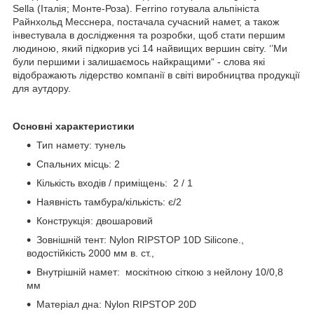
Sella (Італія; Монте-Роза). Ferrino готувала альпініста
Райнхольд Месснера, постачала сучасний намет, а також
інвестувала в дослідження та розробки, щоб стати першим
людиною, який підкорив усі 14 найвищих вершин світу. ‘’Ми
були першими і залишаємось найкращими“ - слова які
відображають лідерство компанії в світі виробництва продукції
для аутдору.
Основні характеристики
Тип намету: тунель
Спальних місць: 2
Кількість входів / приміщень: 2 / 1
Наявність тамбура/кількість: є/2
Конструкція: двошаровий
Зовнішній тент: Nylon RIPSTOP 10D Silicone.,
водостійкість 2000 мм в. ст.,
Внутрішній намет: москітною сіткою з нейлону 10/0,8
мм
Матеріал дна: Nylon RIPSTOP 20D