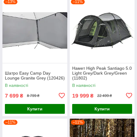
–13%
–11%
Намет High Peak Santiago 5.0
Шатро Easy Camp Day
Light Grey/Dark Grey/Green
Lounge Granite Grey (120426)
(11802)
В наявності
В наявності
7 699
19 999
₴
₴
8 799 ₴
22 499 ₴
Купити
Купити
–11%
–11%