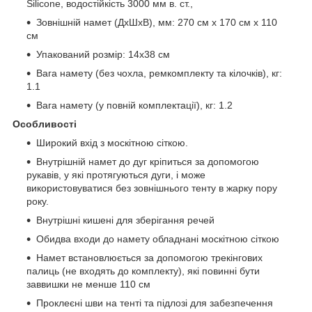
Silicone, водостійкість 3000 мм в. ст.,
Зовнішній намет (ДхШхВ), мм: 270 см х 170 см х 110
см
Упакований розмір: 14x38 см
Вага намету (без чохла, ремкомплекту та кілочків), кг:
1.1
Вага намету (у повній комплектації), кг: 1.2
Особливості
Широкий вхід з москітною сіткою.
Внутрішній намет до дуг кріпиться за допомогою
рукавів, у які протягуються дуги, і може
використовуватися без зовнішнього тенту в жарку пору
року.
Внутрішні кишені для зберігання речей
Обидва входи до намету обладнані москітною сіткою
Намет встановлюється за допомогою трекінгових
палиць (не входять до комплекту), які повинні бути
заввишки не менше 110 см
Проклеєні шви на тенті та підлозі для забезпечення