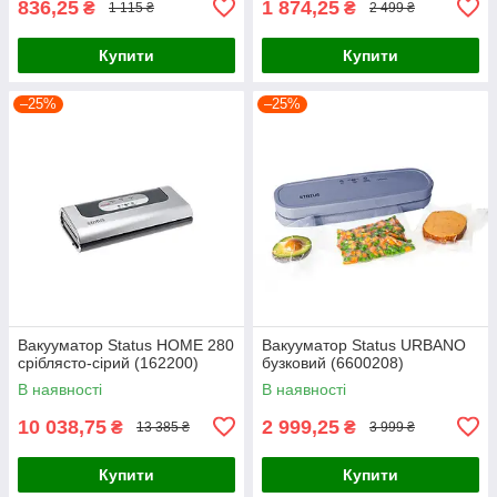
836,25
1 874,25
₴
₴
1 115 ₴
2 499 ₴
Купити
Купити
–25%
–25%
Вакууматор Status HOME 280
Вакууматор Status URBANO
сріблясто-сірий (162200)
бузковий (6600208)
В наявності
В наявності
10 038,75
2 999,25
₴
₴
13 385 ₴
3 999 ₴
Купити
Купити