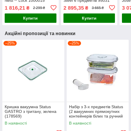
Nest™ Lock 1000015
Steel 6 предметів 95031
Jos
STOR
1 816,21
2 895,35
3 0
₴
₴
2 299 ₴
3 665 ₴
6 пр
Купити
Купити
Акційні пропозиції та новинки
–25%
–25%
Кришка вакуумна Status
Набір з 3-х предметів Status
GASTRO з тритану, зелена
(2 вакуумних прямокутних
(178569)
контейнерів білих та ручний
вакуумний насос) (157553)
В наявності
В наявності