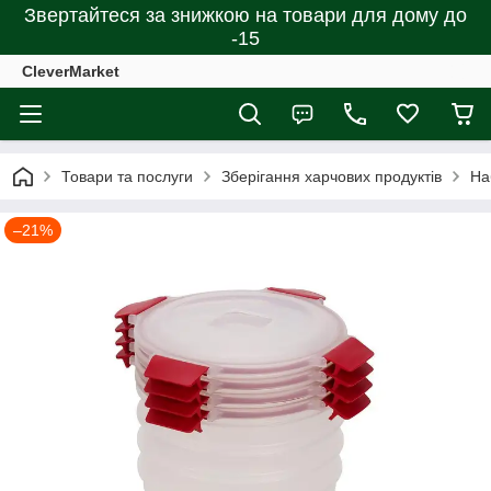
Звертайтеся за знижкою на товари для дому до
-15
CleverMarket
Товари та послуги
Зберігання харчових продуктів
На
–21%