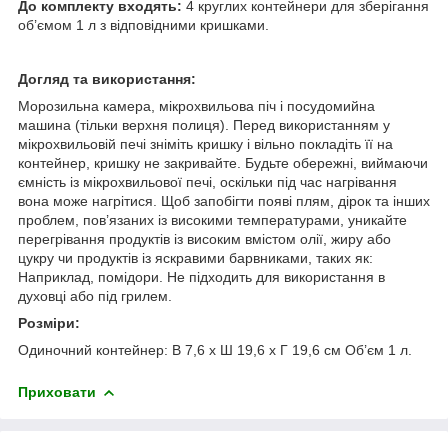
До комплекту входять:
4 круглих контейнери для зберігання
об’ємом 1 л з відповідними кришками.
Догляд та використання:
Морозильна камера, мікрохвильова піч і посудомийна
машина (тільки верхня полиця). Перед використанням у
мікрохвильовій печі зніміть кришку і вільно покладіть її на
контейнер, кришку не закривайте. Будьте обережні, виймаючи
ємність із мікрохвильової печі, оскільки під час нагрівання
вона може нагрітися. Щоб запобігти появі плям, дірок та інших
проблем, пов’язаних із високими температурами, уникайте
перегрівання продуктів із високим вмістом олії, жиру або
цукру чи продуктів із яскравими барвниками, таких як:
Наприклад, помідори. Не підходить для використання в
духовці або під грилем.
Розміри:
Одиночний контейнер: В 7,6 x Ш 19,6 x Г 19,6 см Об’єм 1 л.
Приховати