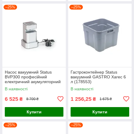
–25%
–25%
Насос вакуумний Status
Гастроконтейнер Status
BVP300 професійний
вакуумний GASTRO Xarec 6
електричний акумуляторний
л (178553)
(159400)
В наявності
В наявності
6 525
1 256,25
₴
₴
8 700 ₴
1 675 ₴
Купити
Купити
–25%
–25%