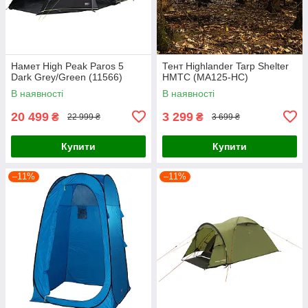
Намет High Peak Paros 5
Тент Highlander Tarp Shelter
Dark Grey/Green (11566)
HMTC (MA125-HC)
В наявності
В наявності
20 499
3 299
₴
₴
22 999 ₴
3 699 ₴
Купити
Купити
–11%
–11%