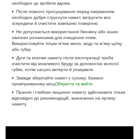
необхідно це зробити вдома.
Після повного просушування перед пакуванням
необхідно добре струснути намет, витрусити все
зсередини й очистити зовнішню поверхню
Не допускається використання бензину або інших
хімічних розчинників для очищення плям.
Використовуйте тільки м'яке мило, воду та м'яку щітку
або губку.
Дуги та кілочки намету після експлуатації треба
очистити від можливого бруду за допомогою вологої
губки, потім насухо витерти й упакувати.
Завжди зберігайте намет у сухому, бажано
провітрюваному місці
Зберегти та вийти
Прання і глибоке чищення намету здійснювати тільки
відповідно до рекомендацій, зазначених на ярлику
намету