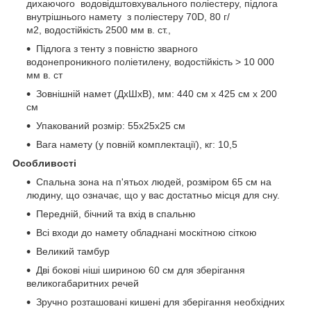
дихаючого водовідштовхувального поліестеру, підлога
внутрішнього намету з поліестеру 70D, 80 г/
м2, водостійкість 2500 мм в. ст.,
Підлога з тенту з повністю зварного
водонепроникного поліетилену, водостійкість > 10 000
мм в. ст
Зовнішній намет (ДхШхВ), мм: 440 см х 425 см х 200
см
Упакований розмір: 55x25x25 см
Вага намету (у повній комплектації), кг: 10,5
Особливості
Спальна зона на п'ятьох людей, розміром 65 см на
людину, що означає, що у вас достатньо місця для сну.
Передній, бічний та вхід в спальню
Всі входи до намету обладнані москітною сіткою
Великий тамбур
Дві бокові ніші шириною 60 см для зберігання
великогабаритних речей
Зручно розташовані кишені для зберігання необхідних