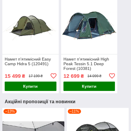
Намет п'ятимісний Easy
Намет п'ятимісний High
Camp Hidra 5 (120491)
Peak Tessin 5.1 Deep
Forest (10381)
15 499
12 699
₴
₴
17 199 ₴
14 099 ₴
Купити
Купити
Акційні пропозиції та новинки
–13%
–11%