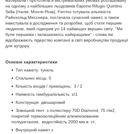
матеріалів і прототипів в екстремальних умовах розташовану
на одному з найбільших льодовиків Європи Rifugio Quintino
Sella (Італія; Монте-Роза). Ferrino готувала альпініста
Райнхольд Месснера, постачала сучасний намет, а також
інвестувала в дослідження та розробки, щоб стати першим
людиною, який підкорив усі 14 найвищих вершин світу. ‘’Ми
були першими і залишаємось найкращими“ - слова які
відображають лідерство компанії в світі виробництва продукції
для аутдору.
Основні характеристики
Тип намету: тунель
Спальних місць: 5
Кількість входів / приміщень: 3 / 2
Наявність тамбура/кількість: є/1
Конструкція: двошаровий
Зовнішній тент: з поліестеру 70D Diamond, 75 г/м2,
покритий термоізоляційним алюмінізованим
поліуретаном, водостійкість 2000 мм в. ст.,
Внутрішній намет з