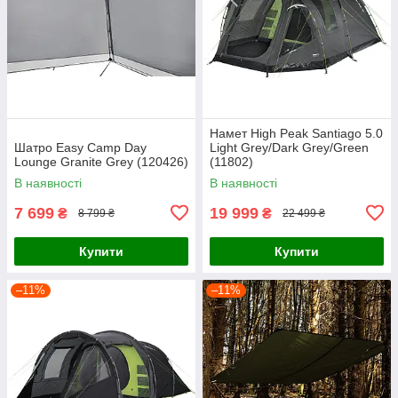
Намет High Peak Santiago 5.0
Шатро Easy Camp Day
Light Grey/Dark Grey/Green
Lounge Granite Grey (120426)
(11802)
В наявності
В наявності
7 699
19 999
₴
₴
8 799 ₴
22 499 ₴
Купити
Купити
–11%
–11%