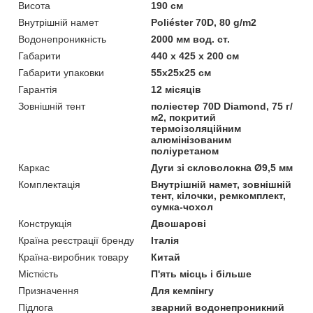
Висота
190 cм
Внутрішній намет
Poliéster 70D, 80 g/m2
Водонепроникність
2000 мм вод. ст.
Габарити
440 х 425 х 200 см
Габарити упаковки
55x25x25 см
Гарантія
12 місяців
Зовнішній тент
поліестер 70D Diamond, 75 г/
м2, покритий
термоізоляційним
алюмінізованим
поліуретаном
Каркас
Дуги зі скловолокна Ø9,5 мм
Комплектація
Внутрішній намет, зовнішній
тент, кілочки, ремкомплект,
сумка-чохол
Конструкція
Двошарові
Країна реєстрації бренду
Італія
Країна-виробник товару
Китай
Місткість
П'ять місць і більше
Призначення
Для кемпінгу
Підлога
зварний водонепроникний