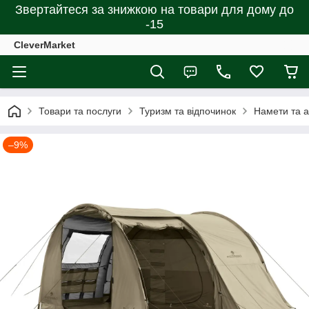
Звертайтеся за знижкою на товари для дому до
-15
CleverMarket
Товари та послуги
Туризм та відпочинок
Намети та 
–9%