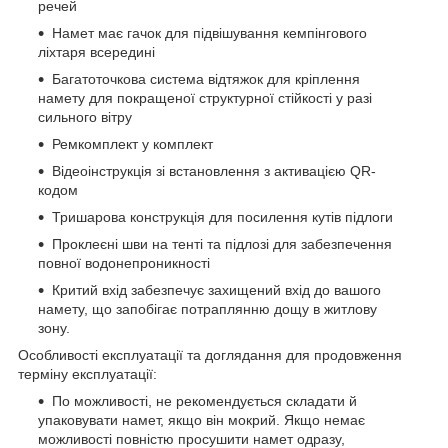
речей
Намет має гачок для підвішування кемпінгового
ліхтаря всередині
Багатоточкова система відтяжок для кріплення
намету для покращеної структурної стійкості у разі
сильного вітру
Ремкомплект у комплект
Відеоінструкція зі встановлення з активацією QR-
кодом
Тришарова конструкція для посилення кутів підлоги
Проклеєні шви на тенті та підлозі для забезпечення
повної водонепроникності
Критий вхід забезпечує захищений вхід до вашого
намету, що запобігає потраплянню дощу в житлову
зону.
Особливості експлуатації та доглядання для продовження
терміну експлуатації:
По можливості, не рекомендується складати й
упаковувати намет, якщо він мокрий. Якщо немає
можливості повністю просушити намет одразу,