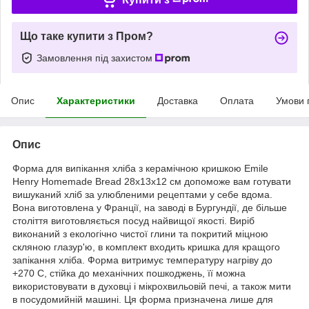
Що таке купити з Пром?
Замовлення під захистом
Опис
Характеристики
Доставка
Оплата
Умови 
Опис
Форма для випікання хліба з керамічною кришкою Emile
Henry Homemade Bread 28x13x12 см допоможе вам готувати
вишуканий хліб за улюбленими рецептами у себе вдома.
Вона виготовлена у Франції, на заводі в Бургундії, де більше
століття виготовляється посуд найвищої якості. Виріб
виконаний з екологічно чистої глини та покритий міцною
скляною глазур'ю, в комплект входить кришка для кращого
запікання хліба. Форма витримує температуру нагріву до
+270 C, стійка до механічних пошкоджень, її можна
використовувати в духовці і мікрохвильовій печі, а також мити
в посудомийній машині. Ця форма призначена лише для