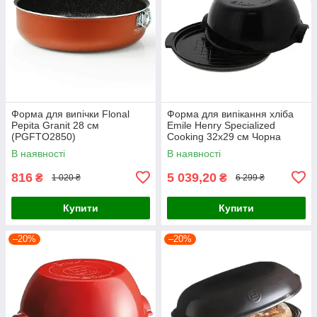
Форма для випічки Flonal
Форма для випікання хліба
Pepita Granit 28 см
Emile Henry Specialized
(PGFTO2850)
Cooking 32х29 см Чорна
(795507)
В наявності
В наявності
816
5 039,20
₴
₴
1 020 ₴
6 299 ₴
Купити
Купити
–20%
–20%