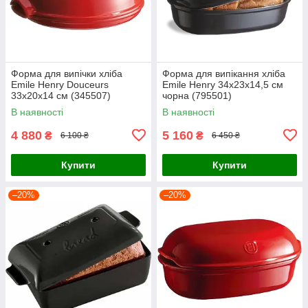
Форма для випічки хліба
Форма для випікання хліба
Emile Henry Douceurs
Emile Henry 34х23х14,5 см
33х20х14 см (345507)
чорна (795501)
В наявності
В наявності
4 880
5 160
₴
₴
6 100 ₴
6 450 ₴
Купити
Купити
–20%
–20%