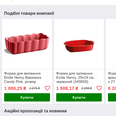
Подібні товари компанії
Форма для випікання
Форма для запікання
Форм
Emile Henry Bakeware
Emile Henry, 29x19 см,
криш
Candy Pink, розмір
червоний (349650)
x 27
28,5х13х9 см, 5,5 л
1 888,25
1 908,17
6 2
₴
₴
2 275 ₴
2 299 ₴
(476353)
Купити
Купити
Акційні пропозиції та новинки