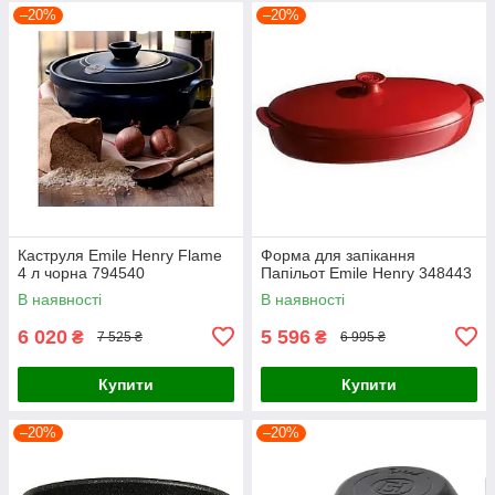
–20%
–20%
Каструля Emile Henry Flame
Форма для запікання
4 л чорна 794540
Папільот Emile Henry 348443
В наявності
В наявності
6 020
5 596
₴
₴
7 525 ₴
6 995 ₴
Купити
Купити
–20%
–20%