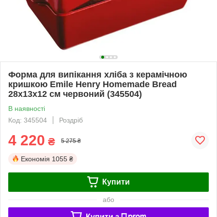
Форма для випікання хліба з керамічною
кришкою Emile Henry Homemade Bread
28x13x12 см червоний (345504)
В наявності
Код: 345504
Роздріб
4 220
₴
5 275 ₴
Економія
1055 ₴
Купити
або
Купити з