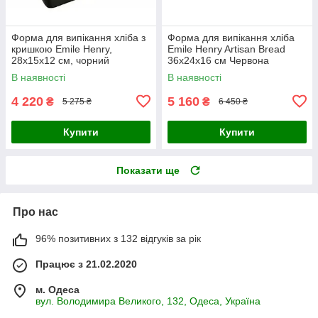
Форма для випікання хліба з
Форма для випікання хліба
кришкою Emile Henry,
Emile Henry Artisan Bread
28x15x12 см, чорний
36х24х16 см Червона
(795504)
(345501)
В наявності
В наявності
4 220
5 160
₴
₴
5 275 ₴
6 450 ₴
Купити
Купити
Показати ще
Про нас
96% позитивних з 132 відгуків за рік
Працює з 21.02.2020
м. Одеса
вул. Володимира Великого, 132, Одеса, Україна