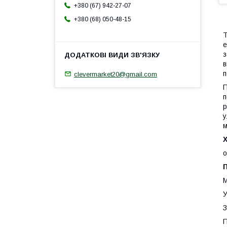
+380 (67) 942-27-07
+380 (68) 050-48-15
Т
е
з
в
п
clevermarket20@gmail.com
П
п
р
у
м
Х
о
М
У
З
П