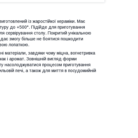
иготовлений із жаростійкої кераміки. Має
туру до +500°. Підійде для приготування
 для сервірування столу. Покритий унікальною
 дає змогу більше не боятися пошкодити
вою лопаткою.
і матеріали, завдяки чому міцна, вогнетривка
смак і аромат. Зовнішній вигляд форми
огу насолоджуватися процесом приготування
льовій печі, а також для миття в посудомийній