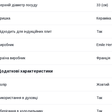
ерхній діаметр посуду
33 (см)
Кришка
Кераміка
ідходить для індукційних плит
Так
иробник
Emile He
раїна виробник
Франція
Додаткові характеристики
олір
Жовтий
икористання в духовці
Так
берігання в холодильнику
Так