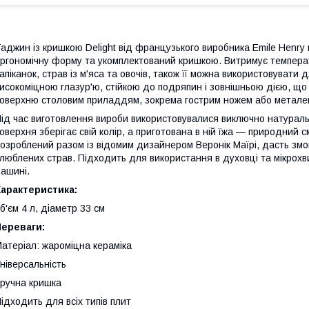
аджин із кришкою Delight від французького виробника Emile Henry в
ргономічну форму та укомплектований кришкою. Витримує темпера
апіканок, страв із м'яса та овочів, також її можна використовувати
исокоміцною глазур'ю, стійкою до подряпин і зовнішньою дією, що
оверхню столовим приладдям, зокрема гострим ножем або метале
ід час виготовлення вироби використовувалися виключно натуральн
оверхня зберігає свій колір, а приготована в ній їжа — природний 
озроблений разом із відомим дизайнером Веронік Маїрі, дасть зм
люблених страв. Підходить для використання в духовці та мікрохви
ашині.
арактеристика:
б'єм 4 л, діаметр 33 см
Переваги:
атеріал: жароміцна кераміка
ніверсальність
ручна кришка
ідходить для всіх типів плит