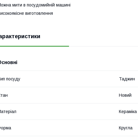
ожна мити в посудомийній машині
исокоякісне виготовлення
арактеристики
Основні
ип посуду
Таджин
Стан
Новий
атеріал
Кераміка
Форма
Кругла