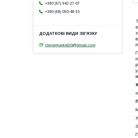
+380 (67) 942-27-07
+380 (68) 050-48-15
Т
е
з
в
п
clevermarket20@gmail.com
П
п
р
у
м
Х
о
М
У
З
П