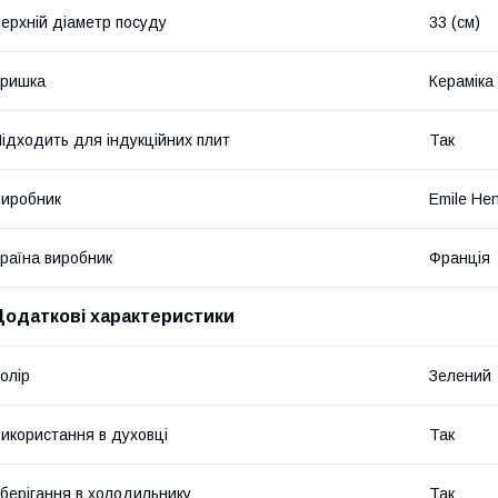
ерхній діаметр посуду
33 (см)
Кришка
Кераміка
ідходить для індукційних плит
Так
иробник
Emile He
раїна виробник
Франція
Додаткові характеристики
олір
Зелений
икористання в духовці
Так
берігання в холодильнику
Так