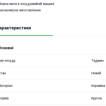
ожна мити в посудомийній машині
исокоякісне виготовлення
арактеристики
Основні
ип посуду
Таджин
Стан
Новий
атеріал
Кераміка
Форма
Кругла