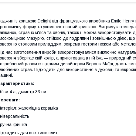
аджин із кришкою Delight від французького виробника Emile Henry в
ргономічну форму та укомплектований кришкою. Витримує темпера
апіканок, страв із м'яса та овочів, також її можна використовувати
исокоміцною глазур'ю, стійкою до подряпин і зовнішньою дією, що
оверхню столовим приладдям, зокрема гострим ножем або метале
ід час виготовлення вироби використовувалися виключно натуральн
оверхня зберігає свій колір, а приготована в ній їжа — природний 
озроблений разом із відомим дизайнером Веронік Маїрі, дасть зм
люблених страв. Підходить для використання в духовці та мікрохви
ашині.
арактеристика:
б'єм 4 л, діаметр 33 см
Переваги:
атеріал: жароміцна кераміка
ніверсальність
ручна кришка
ідходить для всіх типів плит