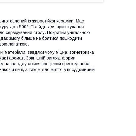
иготовлений із жаростійкої кераміки. Має
туру до +500°. Підійде для приготування
 для сервірування столу. Покритий унікальною
 дає змогу більше не боятися пошкодити
вою лопаткою.
і матеріали, завдяки чому міцна, вогнетривка
смак і аромат. Зовнішній вигляд форми
огу насолоджуватися процесом приготування
льовій печі, а також для миття в посудомийній