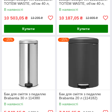
TOTEM WASTE, об'єм 40 л,
TOTEM WASTE, об'єм 40 л,
35x28x73 см, сріблястий
35x28x73 см, темно-сірий
В наявності
В наявності
(30063)
(30065)
10 503,05
10 187,05
₴
₴
13 295 ₴
12 895 ₴
Купити
Купити
–15%
–15%
Бак для сміття з педаллю
Бак для сміття з педаллю
Brabantia 30 л 114380
Brabantia 20 л (114182)
В наявності
В наявності