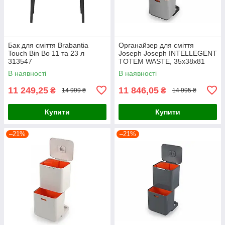
Бак для сміття Brabantia
Органайзер для сміття
Touch Bin Bo 11 та 23 л
Joseph Joseph INTELLEGENT
313547
TOTEM WASTE, 35x38x81
см, об'єм 60 л, сріблястий
В наявності
В наявності
(30060)
11 249,25
11 846,05
₴
₴
14 999 ₴
14 995 ₴
Купити
Купити
–21%
–21%