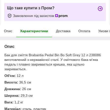
Що таке купити з Пром?
Замовлення під захистом
Опис
Характеристики
Доставка
Оплата
Умови 
Опис
Бак для сміття Brabantia Pedal Bin Bo Soft Grey 12 л 238086
виготовлений з нержавіючої сталі. У сміттєвого бака м'яка
педаль і плавно закривається кришка, яка щільно
закривається.
Об'єм:
12 л
Висота:
36,5 см
Довжина:
26 см
Ширина:
29,3 см
Вага:
1,2 кг
Матеріал:
сталь, пластик