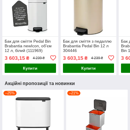
Бак для сміття Pedal Bin
Бак для сміття з педаллю
Бак 
Brabantia newIcon, об'єм
Brabantia Pedal Bin 12 л
Brab
12 л, білий (111969)
304446
Bin 
(233
3 603,15
3 603,15
3 6
₴
₴
4 239 ₴
4 239 ₴
Купити
Купити
Акційні пропозиції та новинки
–25%
–21%